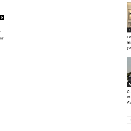
0
S
r
Fo
er
ma
ye
F
Ot
ot
Av