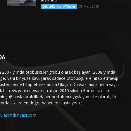
teslimatı
30 Mart 2018
Çekici-Kamyon-Treyler
DA
a 2007 yılında otobüscüler grubu olarak başlayan, 2008 yılında
liğe, yeni bir yüze kavuşarak sadece otobüsçülere hitap etmeyip
sistemlerine hitap etmek adına Ulaşım Dünyası adı altında yayın
 bir revizyonla devam etmiştir. 2015 yılında Forum siteleri
ir çağ başlatarak ilk Haber portalı' nı uygulayan site olarak, İlkeli
mızla sizlere en doğru haberleri ulaştırıyoruz.
ulasimdunyasi.com