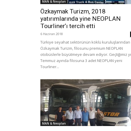
MAN & Neoplan
Özkaymak Turizm, 2018
yatırımlarında yine NEOPLAN
Tourliner’ı tercih etti
6 Haziran 2018
Türkiye seyahat sektörünün köklü kuruluşlarından
Özkaymak Turizm, filosunu premium NEOPLAN
otobüslerle büyütmeye devam ediyor. Geçtiğimiz yı
Temmuz ayında filosuna 3 adet NEOPLAN yeni
Tourliner...
MAN & Neoplan