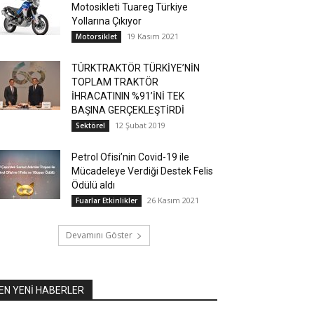
Motosikleti Tuareg Türkiye
Yollarına Çıkıyor
19 Kasım 2021
Motorsiklet
TÜRKTRAKTÖR TÜRKİYE’NİN
TOPLAM TRAKTÖR
İHRACATININ %91’İNİ TEK
BAŞINA GERÇEKLEŞTİRDİ
12 Şubat 2019
Sektörel
Petrol Ofisi’nin Covid-19 ile
Mücadeleye Verdiği Destek Felis
Ödülü aldı
26 Kasım 2021
Fuarlar Etkinlikler
Devamını Göster
EN YENİ HABERLER