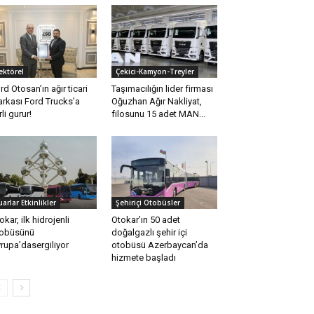
ektörel
Çekici-Kamyon-Treyler
rd Otosan’ın ağır ticari
Taşımacılığın lider firması
rkası Ford Trucks’a
Oğuzhan Ağır Nakliyat,
rli gurur!
filosunu 15 adet MAN...
uarlar Etkinlikler
Şehiriçi Otobüsler
okar, ilk hidrojenli
Otokar’ın 50 adet
obüsünü
doğalgazlı şehir içi
rupa’dasergiliyor
otobüsü Azerbaycan’da
hizmete başladı