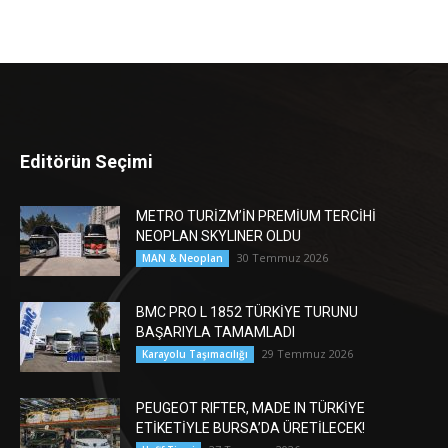
Editörün Seçimi
METRO TURİZM’İN PREMİUM TERCİHİ
NEOPLAN SKYLINER OLDU
30 Temmuz 2026
MAN & Neoplan
BMC PRO L 1852 TÜRKİYE TURUNU
BAŞARIYLA TAMAMLADI
29 Temmuz 2026
Karayolu Taşımacılığı
PEUGEOT RIFTER, MADE IN TÜRKİYE
ETİKETİYLE BURSA’DA ÜRETİLECEK!