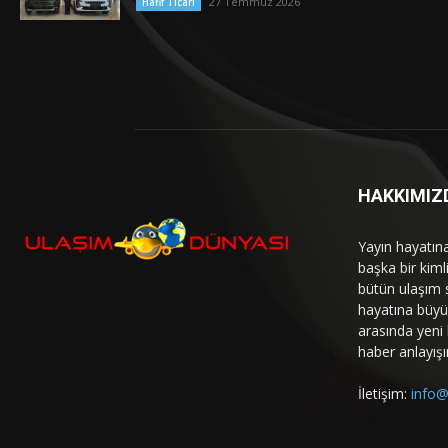
27 Temmuz 2026
Hafif Ticari
HAKKIMIZ
Yayın hayatın
başka bir kim
bütün ulaşım 
hayatına büyük
arasında yeni b
haber anlayışı
İletişim:
info@