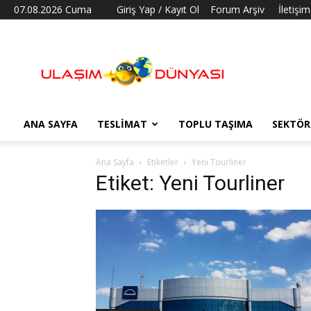
07.08.2026 Cuma
Giriş Yap / Kayıt Ol
Forum Arşiv
İletişim
Ulaşım
Dünyası
ANA SAYFA
TESLIMAT
TOPLU TAŞIMA
SEKTÖR
Ana Sayfa
Etiketler
Yeni Tourliner
Etiket: Yeni Tourliner