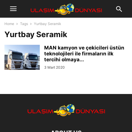
Home
Tags
Yurtbay Seramik
Yurtbay Seramik
MAN kamyon ve çekicileri üstün
teknolojileri ile firmaların ilk
tercihi olmaya...
3 Mart 2020