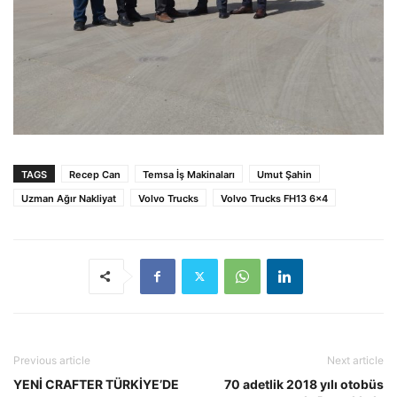
TAGS
Recep Can
Temsa İş Makinaları
Umut Şahin
Uzman Ağır Nakliyat
Volvo Trucks
Volvo Trucks FH13 6x4
Previous article
Next article
YENİ CRAFTER TÜRKİYE’DE
70 adetlik 2018 yılı otobüs