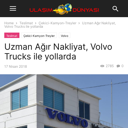
Home
Teslimat
Çekici-Kamyon-Treyler
Uzman Ağır Nakliyat,
Volvo Trucks ile yollarda
Teslimat
Çekici-Kamyon-Treyler
Volvo
Uzman Ağır Nakliyat, Volvo
Trucks ile yollarda
2785
0
17 Nisan 2018