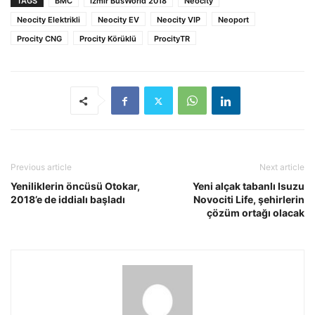
TAGS
BMC
İzmir BusWorld 2018
Neocity
Neocity Elektrikli
Neocity EV
Neocity VIP
Neoport
Procity CNG
Procity Körüklü
ProcityTR
Previous article
Next article
Yeniliklerin öncüsü Otokar,
Yeni alçak tabanlı Isuzu
2018’e de iddialı başladı
Novociti Life, şehirlerin
çözüm ortağı olacak