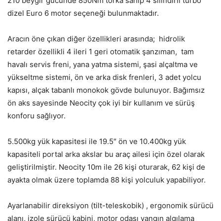
210 beygir gücünde 850Nm torka sahip 4 silindirli turbo
dizel Euro 6 motor seçeneği bulunmaktadır.
Aracın öne çıkan diğer özellikleri arasında; hidrolik
retarder özellikli 4 ileri 1 geri otomatik şanzıman, tam
havalı servis freni, yana yatma sistemi, şasi alçaltma ve
yükseltme sistemi, ön ve arka disk frenleri, 3 adet yolcu
kapısı, alçak tabanlı monokok gövde bulunuyor. Bağımsız
ön aks sayesinde Neocity çok iyi bir kullanım ve sürüş
konforu sağlıyor.
5.500kg yük kapasitesi ile 19.5″ ön ve 10.400kg yük
kapasiteli portal arka akslar bu araç ailesi için özel olarak
geliştirilmiştir. Neocity 10m ile 26 kişi oturarak, 62 kişi de
ayakta olmak üzere toplamda 88 kişi yolculuk yapabiliyor.
Ayarlanabilir direksiyon (tilt-teleskobik) , ergonomik sürücü
alanı, izole sürücü kabini, motor odası yangın algılama