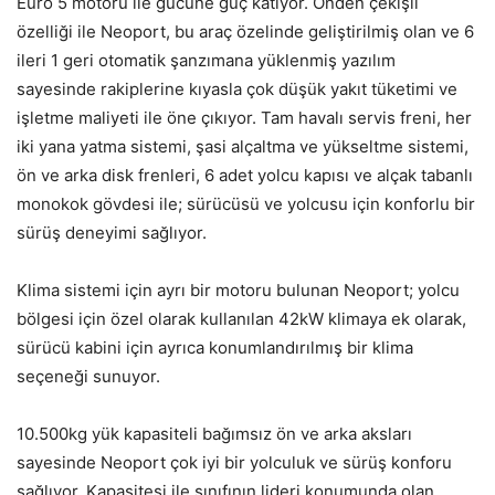
Euro 5 motoru ile gücüne güç katıyor. Önden çekişli
özelliği ile Neoport, bu araç özelinde geliştirilmiş olan ve 6
ileri 1 geri otomatik şanzımana yüklenmiş yazılım
sayesinde rakiplerine kıyasla çok düşük yakıt tüketimi ve
işletme maliyeti ile öne çıkıyor. Tam havalı servis freni, her
iki yana yatma sistemi, şasi alçaltma ve yükseltme sistemi,
ön ve arka disk frenleri, 6 adet yolcu kapısı ve alçak tabanlı
monokok gövdesi ile; sürücüsü ve yolcusu için konforlu bir
sürüş deneyimi sağlıyor.
Klima sistemi için ayrı bir motoru bulunan Neoport; yolcu
bölgesi için özel olarak kullanılan 42kW klimaya ek olarak,
sürücü kabini için ayrıca konumlandırılmış bir klima
seçeneği sunuyor.
10.500kg yük kapasiteli bağımsız ön ve arka aksları
sayesinde Neoport çok iyi bir yolculuk ve sürüş konforu
sağlıyor. Kapasitesi ile sınıfının lideri konumunda olan