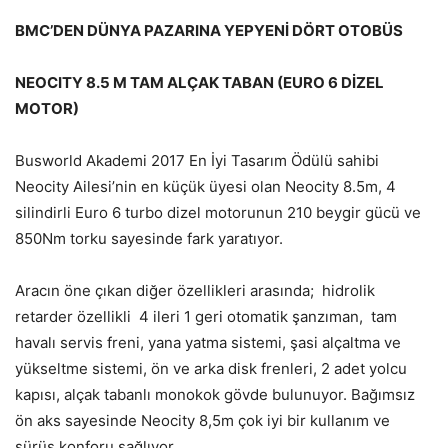
BMC’DEN DÜNYA PAZARINA YEPYENİ DÖRT OTOBÜS
NEOCITY 8.5 M TAM ALÇAK TABAN (EURO 6 DİZEL
MOTOR)
Busworld Akademi 2017 En İyi Tasarım Ödülü sahibi
Neocity Ailesi’nin en küçük üyesi olan Neocity 8.5m, 4
silindirli Euro 6 turbo dizel motorunun 210 beygir gücü ve
850Nm torku sayesinde fark yaratıyor.
Aracın öne çıkan diğer özellikleri arasında; hidrolik
retarder özellikli 4 ileri 1 geri otomatik şanzıman, tam
havalı servis freni, yana yatma sistemi, şasi alçaltma ve
yükseltme sistemi, ön ve arka disk frenleri, 2 adet yolcu
kapısı, alçak tabanlı monokok gövde bulunuyor. Bağımsız
ön aks sayesinde Neocity 8,5m çok iyi bir kullanım ve
sürüş konforu sağlıyor.