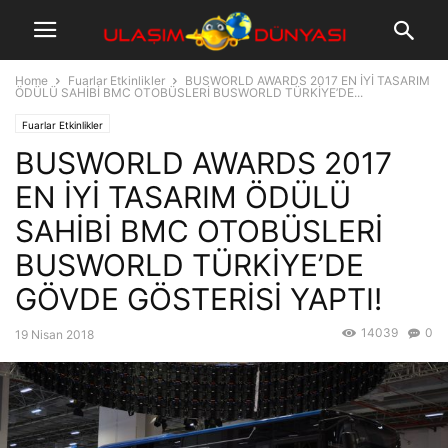
Home
Fuarlar Etkinlikler
BUSWORLD AWARDS 2017 EN İYİ TASARIM
ÖDÜLÜ SAHİBİ BMC OTOBÜSLERİ BUSWORLD TÜRKİYE’DE...
Fuarlar Etkinlikler
BUSWORLD AWARDS 2017
EN İYİ TASARIM ÖDÜLÜ
SAHİBİ BMC OTOBÜSLERİ
BUSWORLD TÜRKİYE’DE
GÖVDE GÖSTERİSİ YAPTI!
14039
0
19 Nisan 2018