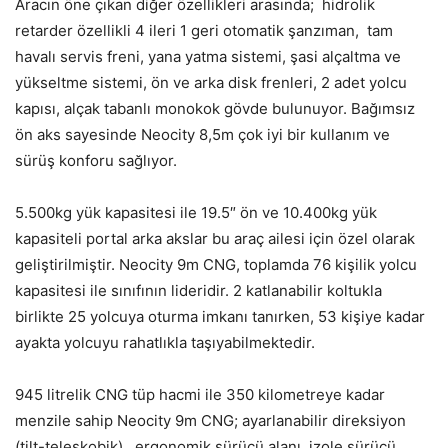
Aracın öne çıkan diğer özellikleri arasında; hidrolik
retarder özellikli 4 ileri 1 geri otomatik şanzıman, tam
havalı servis freni, yana yatma sistemi, şasi alçaltma ve
yükseltme sistemi, ön ve arka disk frenleri, 2 adet yolcu
kapısı, alçak tabanlı monokok gövde bulunuyor. Bağımsız
ön aks sayesinde Neocity 8,5m çok iyi bir kullanım ve
sürüş konforu sağlıyor.
5.500kg yük kapasitesi ile 19.5″ ön ve 10.400kg yük
kapasiteli portal arka akslar bu araç ailesi için özel olarak
geliştirilmiştir. Neocity 9m CNG, toplamda 76 kişilik yolcu
kapasitesi ile sınıfının lideridir. 2 katlanabilir koltukla
birlikte 25 yolcuya oturma imkanı tanırken, 53 kişiye kadar
ayakta yolcuyu rahatlıkla taşıyabilmektedir.
945 litrelik CNG tüp hacmi ile 350 kilometreye kadar
menzile sahip Neocity 9m CNG; ayarlanabilir direksiyon
(tilt-teleskobik) , ergonomik sürücü alanı, izole sürücü