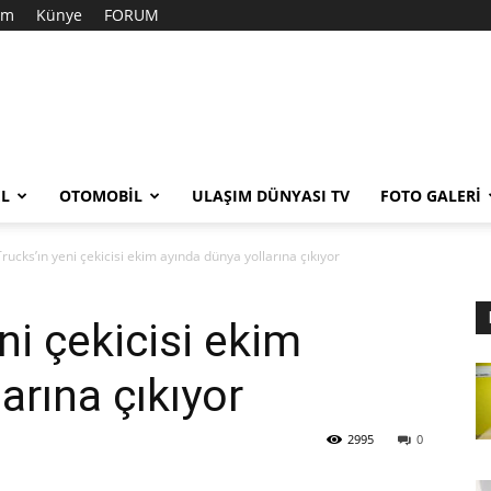
şim
Künye
FORUM
EL
OTOMOBIL
ULAŞIM DÜNYASI TV
FOTO GALERI
rucks’ın yeni çekicisi ekim ayında dünya yollarına çıkıyor
ni çekicisi ekim
arına çıkıyor
2995
0