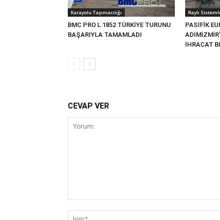
Karayolu Taşımacılığı
Raylı Sisteml
BMC PRO L 1852 TÜRKİYE TURUNU
PASİFİK EU
BAŞARIYLA TAMAMLADI
ADIMİZMİR
İHRACAT BL
CEVAP VER