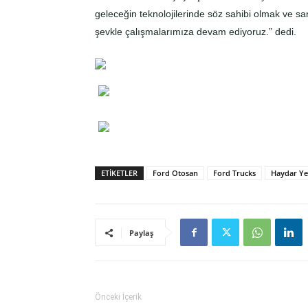
geleceğin teknolojilerinde söz sahibi olmak ve s
şevkle çalışmalarımıza devam ediyoruz.” dedi.
ETIKETLER
Ford Otosan
Ford Trucks
Haydar Ye
Paylaş
Önceki İçerik