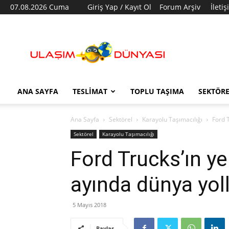
07.08.2026 Cuma
Giriş Yap / Kayıt Ol
Forum Arşiv
İleti
Ulaşım
Dünyası
ANA SAYFA
TESLIMAT
TOPLU TAŞIMA
SEKTÖR
Ana Sayfa
Sektörel
Karayolu Taşımacılığı
Ford T
Sektörel
Karayolu Taşımacılığı
Ford Trucks’ın ye
ayında dünya yoll
5 Mayıs 2018
Paylaş