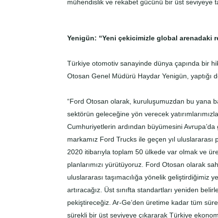
mühendislik ve rekabet gücünü bir üst seviyeye t
Yenigün: “Yeni çekicimizle global arenadaki 
Türkiye otomotiv sanayinde dünya çapında bir hik
Otosan Genel Müdürü Haydar Yenigün, yaptığı de
“Ford Otosan olarak, kuruluşumuzdan bu yana b
sektörün geleceğine yön verecek yatırımlarımızl
Cumhuriyetlerin ardından büyümesini Avrupa’da gerç
markamız Ford Trucks ile geçen yıl uluslararası pa
2020 itibarıyla toplam 50 ülkede var olmak ve üre
planlarımızı yürütüyoruz. Ford Otosan olarak sah
uluslararası taşımacılığa yönelik geliştirdiğimiz 
artıracağız. Üst sınıfta standartları yeniden be
pekiştireceğiz. Ar-Ge’den üretime kadar tüm süreçl
sürekli bir üst seviyeye çıkararak Türkiye eko