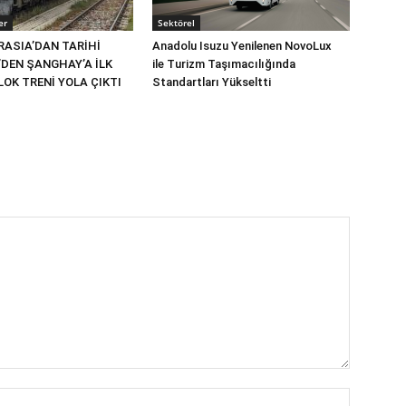
er
Sektörel
RASIA’DAN TARİHİ
Anadolu Isuzu Yenilenen NovoLux
’DEN ŞANGHAY’A İLK
ile Turizm Taşımacılığında
OK TRENİ YOLA ÇIKTI
Standartları Yükseltti