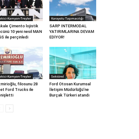
ekici-Kamyon-Treyler
Karayolu Taşımacılığı
kale Çimento lojistik
SARP INTERMODAL
cünü 10 yeni nesil MAN
YATIRIMLARINA DEVAM
S ile perçinledi
EDİYOR!
ekici-Kamyon-Treyler
Sektörel
mirioğlu, filosunu 28
Ford Otosan Kurumsal
et Ford Trucks ile
İletişim Müdürlüğü’ne
nişletti
Burçak Türkeri atandı