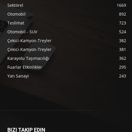
Sektörel
1669
Otomobil
892
Teslimat
723
Otomobil - SUV
524
Çekici-Kamyon-Treyler
382
Çekici-Kamyon-Treyler
381
Karayolu Taşımacılığı
362
Fuarlar Etkinlikler
295
Yan Sanayi
243
BIZI TAKIP EDIN