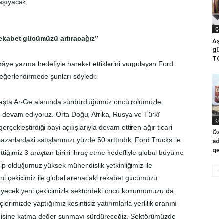
aşıyacak.
Ç
rekabet gücümüzü artıracağız”
Aş
gü
TG
âye yazma hedefiyle hareket ettiklerini vurgulayan Ford
ğerlendirmede şunları söyledi:
aşta Ar-Ge alanında sürdürdüğümüz öncü rolümüzle
a devam ediyoruz. Orta Doğu, Afrika, Rusya ve Türkî
Ç
ekleştirdiği bayi açılışlarıyla devam ettiren ağır ticari
Öz
zarlardaki satışlarımızı yüzde 50 arttırdık. Ford Trucks ile
ad
ge
ttiğimiz 3 araçtan birini ihraç etme hedefliyle global büyüme
ip olduğumuz yüksek mühendislik yetkinliğimiz ile
yeni çekicimiz ile global arenadaki rekabet gücümüzü
lirleyecek yeni çekicimizle sektördeki öncü konumumuzu da
erimizde yaptığımız kesintisiz yatırımlarla yerlilik oranını
nomisine katma değer sunmayı sürdüreceğiz. Sektörümüzde