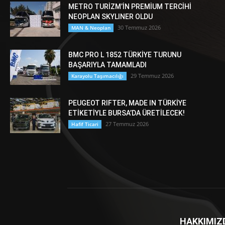
METRO TURİZM’İN PREMİUM TERCİHİ
NEOPLAN SKYLINER OLDU
30 Temmuz 2026
MAN & Neoplan
BMC PRO L 1852 TÜRKİYE TURUNU
BAŞARIYLA TAMAMLADI
29 Temmuz 2026
Karayolu Taşımacılığı
PEUGEOT RIFTER, MADE IN TÜRKİYE
ETİKETİYLE BURSA’DA ÜRETİLECEK!
27 Temmuz 2026
Hafif Ticari
HAKKIMIZ