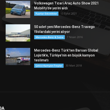
Volkswagen Ticari Araç Auto Show 2021
Mobility’de yerini aldı
13 Eylül 2021
Fuarlar Etkinlikler
50 adet yeni Mercedes-Benz Travego
filolardaki yerini alıyor
7 Nisan 2016
Mercedes-Benz & Setra
Mercedes-Benz Türk’ten Barsan Global
Lojistik’e, Türkiye’nin en büyük kamyon
teslimatı
30 Mart 2018
Çekici-Kamyon-Treyler
DA