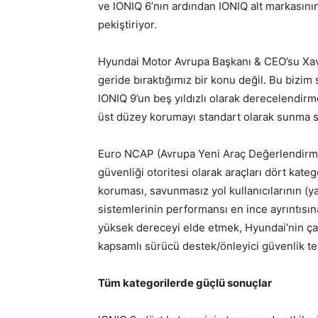
ve IONIQ 6’nın ardından IONIQ alt markasının g
pekiştiriyor.
Hyundai Motor Avrupa Başkanı & CEO’su Xavi
geride bıraktığımız bir konu değil. Bu bizim
IONIQ 9’un beş yıldızlı olarak derecelendi
üst düzey korumayı standart olarak sunma s
Euro NCAP (Avrupa Yeni Araç Değerlendirme
güvenliği otoritesi olarak araçları dört kate
koruması, savunmasız yol kullanıcılarının (ya
sistemlerinin performansı en ince ayrıntısın
yüksek dereceyi elde etmek, Hyundai’nin ç
kapsamlı sürücü destek/önleyici güvenlik tekn
Tüm kategorilerde güçlü sonuçlar