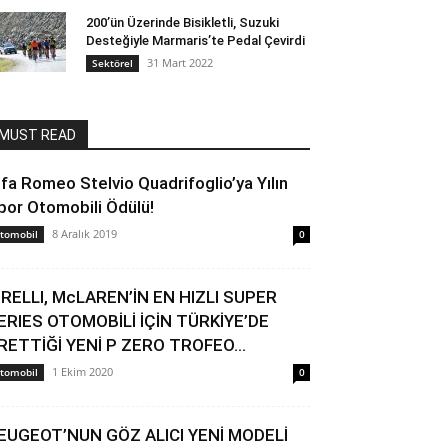
200’ün Üzerinde Bisikletli, Suzuki
Desteğiyle Marmaris’te Pedal Çevirdi
31 Mart 2022
Sektörel
MUST READ
lfa Romeo Stelvio Quadrifoglio’ya Yılın
por Otomobili Ödülü!
8 Aralık 2019
tomobil
0
IRELLI, McLAREN’İN EN HIZLI SUPER
ERIES OTOMOBİLİ İÇİN TÜRKİYE’DE
RETTİĞİ YENİ P ZERO TROFEO...
1 Ekim 2020
tomobil
0
EUGEOT’NUN GÖZ ALICI YENİ MODELİ