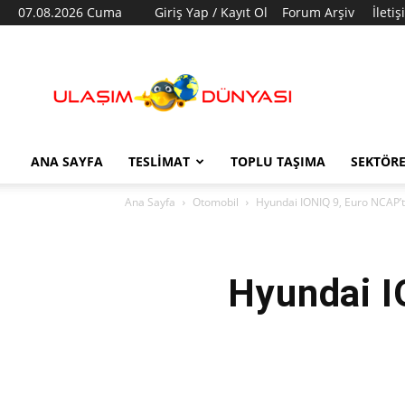
07.08.2026 Cuma
Giriş Yap / Kayıt Ol
Forum Arşiv
İleti
Ulaşım
Dünyası
ANA SAYFA
TESLIMAT
TOPLU TAŞIMA
SEKTÖR
Ana Sayfa
Otomobil
Hyundai IONIQ 9, Euro NCAP’te
Hyundai I