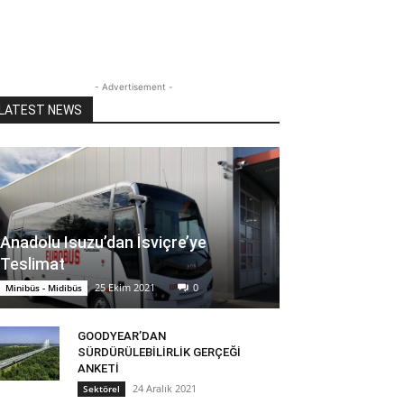
- Advertisement -
LATEST NEWS
Anadolu Isuzu’dan İsviçre’ye
Teslimat
25 Ekim 2021
0
Minibüs - Midibüs
GOODYEAR’DAN
SÜRDÜRÜLEBİLİRLİK GERÇEĞİ
ANKETİ
24 Aralık 2021
Sektörel