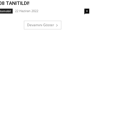
08 TANITILDI!
22 Haziran 2022
tomobil
0
Devamını Göster