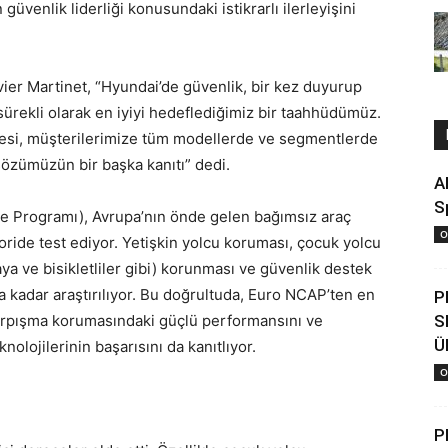
üvenlik liderliği konusundaki istikrarlı ilerleyişini
er Martinet, “Hyundai’de güvenlik, bir kez duyurup
 sürekli olarak en iyiyi hedeflediğimiz bir taahhüdümüz.
rmesi, müşterilerimize tüm modellerde ve segmentlerde
özümüzün bir başka kanıtı” dedi.
A
S
 Programı), Avrupa’nın önde gelen bağımsız araç
O
goride test ediyor. Yetişkin yolcu koruması, çocuk yolcu
ya ve bisikletliler gibi) korunması ve güvenlik destek
a kadar araştırılıyor. Bu doğrultuda, Euro NCAP’ten en
P
arpışma korumasındaki güçlü performansını ve
S
Ü
olojilerinin başarısını da kanıtlıyor.
O
P