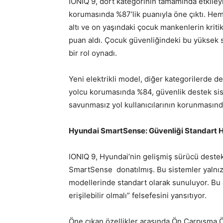
IONIQ 9, dört kategorinin tamamında etkileyi
korumasında %87’lik puanıyla öne çıktı. H
altı ve on yaşındaki çocuk mankenlerin krit
puan aldı. Çocuk güvenliğindeki bu yüksek s
bir rol oynadı.
Yeni elektrikli model, diğer kategorilerde d
yolcu korumasında %84, güvenlik destek sis
savunmasız yol kullanıcılarının korunmasın
Hyundai SmartSense: Güvenliği Standart 
IONIQ 9, Hyundai’nin gelişmiş sürücü deste
SmartSense donatılmış. Bu sistemler yalnız
modellerinde standart olarak sunuluyor. Bu
erişilebilir olmalı” felsefesini yansıtıyor.
Öne çıkan özellikler arasında Ön Çarpışma Ö