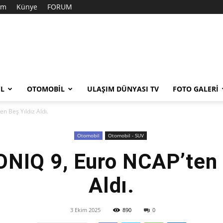
şim
Künye
FORUM
EL
OTOMOBIL
ULAŞIM DÜNYASI TV
FOTO GALERI
n Beş Yıldız Aldı.
Otomobil
Otomobil - SUV
ONIQ 9, Euro NCAP’ten 
Aldı.
3 Ekim 2025
890
0