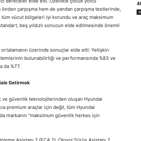
ci dereceler elde etti. Özellikle çocuk yolcu
4
em önden çarpışma hem de yandan çarpışma testlerinde,
O
ik tüm vücut bölgeleri iyi korundu ve araç maksimum
tandart, beş yıldızlı sonucun elde edilmesinde önemli
e ortalamanın üzerinde sonuçlar elde etti: Yetişkin
temlerinin bulunabilirliği ve performansında %83 ve
da da %77.
Hale Getirmek
k ve güvenlik teknolojilerinden oluşan Hyundai
ca premium araçlar için değil, tüm Hyundai
 da markanın “maksimum güvenlik herkes için
nleme Asistanı 2 (FCA 2), Otoyol Sürüş Asistanı 2