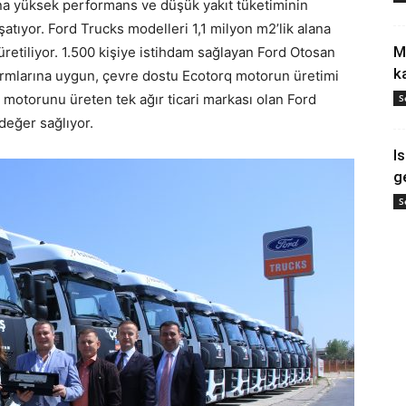
sına yüksek performans ve düşük yakıt tüketiminin
atıyor. Ford Trucks modelleri 1,1 milyon m2’lik alana
M
retiliyor. 1.500 kişiye istihdam sağlayan Ford Otosan
k
rmlarına uygun, çevre dostu Ecotorq motorun üretimi
i motorunu üreten tek ağır ticari markası olan Ford
S
eğer sağlıyor.
I
g
S