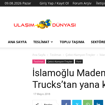
09.08.2026 Pazar
Giriş Yap / Kayıt Ol
Forum Arşiv
İletiş
Ulaşım
Dünyası
ANA SAYFA
TESLIMAT
TOPLU TAŞIMA
SEKTÖR
Ana Sayfa
Teslimat
Çekici-Kamyon-Treyler
İsla
Teslimat
Çekici-Kamyon-Treyler
Ford
İslamoğlu Madenci
Trucks’tan yana 
17 Mayıs 2018
Paylaş