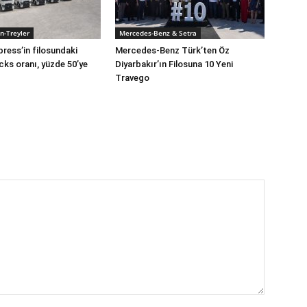
n-Treyler
Mercedes-Benz & Setra
press’in filosundaki
Mercedes-Benz Türk’ten Öz
cks oranı, yüzde 50’ye
Diyarbakır’ın Filosuna 10 Yeni
Travego