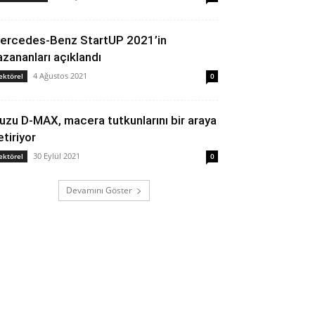
ercedes-Benz StartUP 2021’in
azananları açıklandı
4 Ağustos 2021
ektörel
0
suzu D-MAX, macera tutkunlarını bir araya
etiriyor
30 Eylül 2021
ektörel
0
Devamını Göster