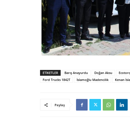
ETIKETLER
Barış Anayurdu
Doğan Aksu
Ecotor
Ford Trucks 1842T
İslamoğlu Madencilik
Kenan İs
Paylaş