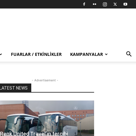
FUARLAR / ETKINLIKLER
KAMPANYALAR
- Advertisement -
LATEST NEWS
Renk United Travel’ın tercihi