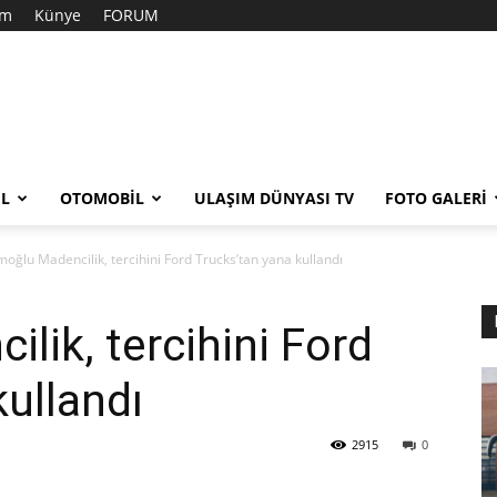
im
Künye
FORUM
EL
OTOMOBIL
ULAŞIM DÜNYASI TV
FOTO GALERI
moğlu Madencilik, tercihini Ford Trucks’tan yana kullandı
lik, tercihini Ford
kullandı
2915
0