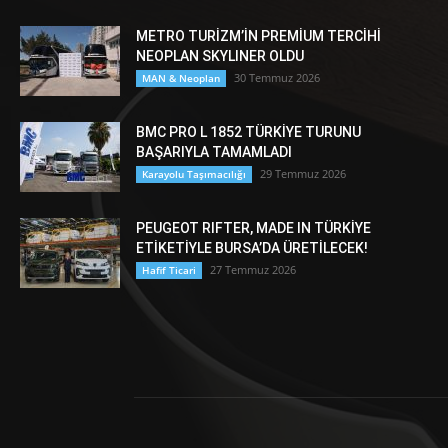
METRO TURİZM’İN PREMİUM TERCİHİ
NEOPLAN SKYLINER OLDU
30 Temmuz 2026
MAN & Neoplan
BMC PRO L 1852 TÜRKİYE TURUNU
BAŞARIYLA TAMAMLADI
29 Temmuz 2026
Karayolu Taşımacılığı
PEUGEOT RIFTER, MADE IN TÜRKİYE
ETİKETİYLE BURSA’DA ÜRETİLECEK!
27 Temmuz 2026
Hafif Ticari