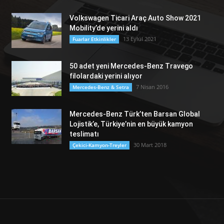
Volkswagen Ticari Araç Auto Show 2021
Mobility’de yerini aldı
13 Eylül 2021
Fuarlar Etkinlikler
50 adet yeni Mercedes-Benz Travego
filolardaki yerini alıyor
7 Nisan 2016
Mercedes-Benz & Setra
Mercedes-Benz Türk’ten Barsan Global
Lojistik’e, Türkiye’nin en büyük kamyon
teslimatı
30 Mart 2018
Çekici-Kamyon-Treyler