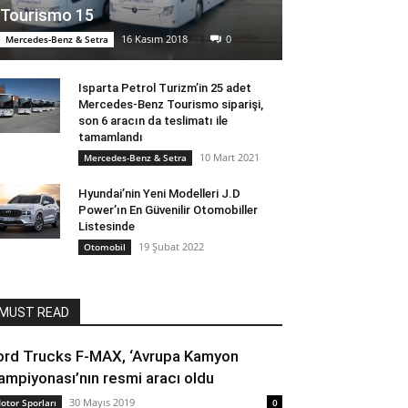
Tourismo 15
16 Kasım 2018
0
Mercedes-Benz & Setra
Isparta Petrol Turizm’in 25 adet
Mercedes-Benz Tourismo siparişi,
son 6 aracın da teslimatı ile
tamamlandı
10 Mart 2021
Mercedes-Benz & Setra
Hyundai’nin Yeni Modelleri J.D
Power’ın En Güvenilir Otomobiller
Listesinde
19 Şubat 2022
Otomobil
MUST READ
ord Trucks F-MAX, ‘Avrupa Kamyon
ampiyonası’nın resmi aracı oldu
30 Mayıs 2019
otor Sporları
0