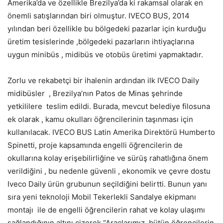
Amerika’da ve özellikle Brezilya’da ki rakamsal olarak en
önemli satışlarından biri olmuştur. IVECO BUS, 2014
yılından beri özellikle bu bölgedeki pazarlar için kurduğu
üretim tesislerinde ,bölgedeki pazarların ihtiyaçlarına
uygun minibüs , midibüs ve otobüs üretimi yapmaktadır.
Zorlu ve rekabetçi bir ihalenin ardından ilk IVECO Daily
midibüsler , Brezilya’nın Patos de Minas şehrinde
yetkililere teslim edildi. Burada, mevcut belediye filosuna
ek olarak , kamu okulları öğrencilerinin taşınması için
kullanılacak. IVECO BUS Latin Amerika Direktörü Humberto
Spinetti, proje kapsamında engelli öğrencilerin de
okullarına kolay erişebilirliğine ve sürüş rahatlığına önem
verildiğini , bu nedenle güvenli , ekonomik ve çevre dostu
Iveco Daily ürün grubunun seçildiğini belirtti. Bunun yanı
sıra yeni teknoloji Mobil Tekerlekli Sandalye ekipmanı
montajı ile de engelli öğrencilerin rahat ve kolay ulaşımı
sağlandığının altını çizerek “Araçlarımız, bütün öğrencilerin