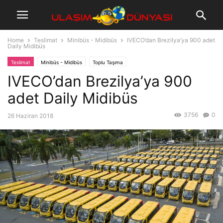
Home
Teslimat
Minibüs - Midibüs
IVECO’dan Brezilya’ya 900 adet
Daily Midibüs
Teslimat
Minibüs - Midibüs
Toplu Taşıma
IVECO’dan Brezilya’ya 900
adet Daily Midibüs
3756
0
26 Haziran 2018