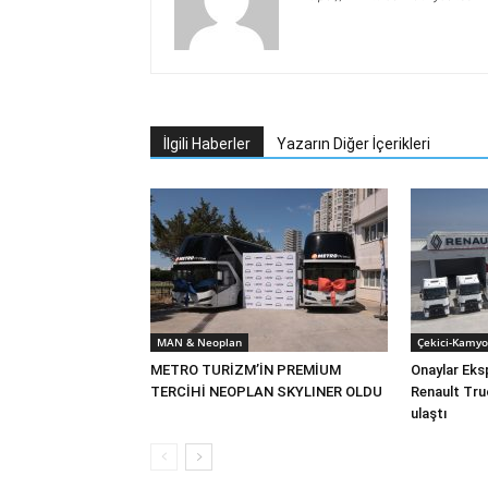
İlgili Haberler
Yazarın Diğer İçerikleri
MAN & Neoplan
Çekici-Kamyo
METRO TURİZM’İN PREMİUM
Onaylar Eks
TERCİHİ NEOPLAN SKYLINER OLDU
Renault Tru
ulaştı