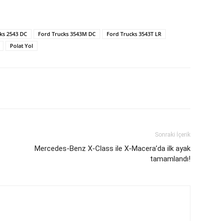
ks 2543 DC
Ford Trucks 3543M DC
Ford Trucks 3543T LR
Polat Yol
Sonraki İçerik
Mercedes-Benz X-Class ile X-Macera’da ilk ayak
tamamlandı!