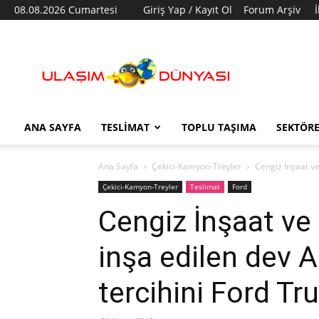
08.08.2026 Cumartesi
Giriş Yap / Kayıt Ol
Forum Arşiv
Ulaşım
Dünyası
ANA SAYFA
TESLIMAT
TOPLU TAŞIMA
SEKTÖR
Ana Sayfa
Çekici-Kamyon-Treyler
Cengiz İnşaat ve 
Çekici-Kamyon-Treyler
Teslimat
Ford
Cengiz İnşaat ve 
inşa edilen dev A
tercihini Ford Tr