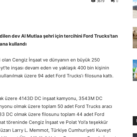
3619
0
dilen dev Al Mutlaa şehri için tercihini Ford Trucks’tan
ana kullandı
iri olan Cengiz İnşaat ve dünyanın en büyük 250
yt’te inşası devam eden ve yaklaşık 400 bin kişinin
ullanılmak üzere 94 adet Ford Trucks’ı filosuna kattı.
anmak üzere 4143D DC inşaat kamyonu, 3543M DC
myonu olmak üzere toplam 50 adet Ford Trucks aracı
2533 DC olmak üzere filosunu toplam 44 adet Ford
mat töreninde Cengiz İnşaat ve Polat Yol’a teşekkür
güzarı Larry L. Memmot, Türkiye Cumhuriyeti Kuveyt