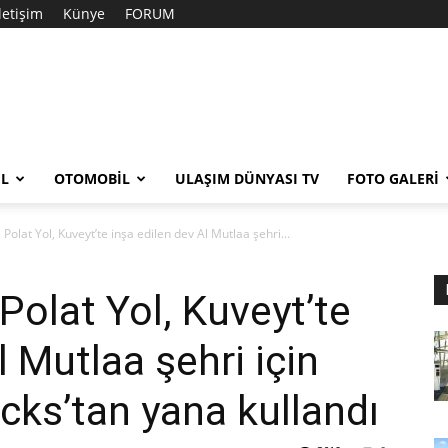
İletişim
Künye
FORUM
EL
OTOMOBIL
ULAŞIM DÜNYASI TV
FOTO GALERI
Polat Yol, Kuveyt’te inşa edilen dev Al Mutlaa şehri...
Polat Yol, Kuveyt’te
l Mutlaa şehri için
ucks’tan yana kullandı