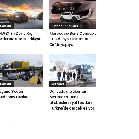
tomobil
Fuarlar Etkinlikler
W iX En Zorlu Kış
Mercedes-Benz Concept
rtlarında Test Ediliyor
GLB dünya tanıtımını
Çin’de yapıyor
tomobil
Sektörel
egane Sedan
Dünyada üretilen tüm
adshow Başladı
Mercedes-Benz
otobüslerin yol testleri
Türkiye’de gerçekleşiyor