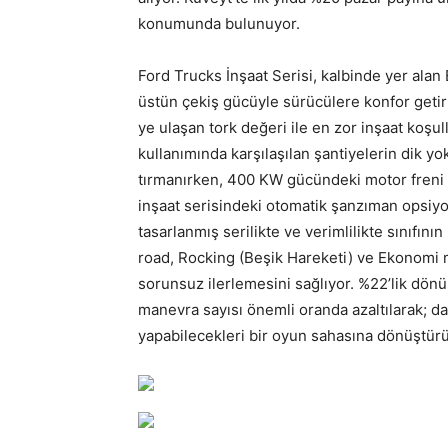
konumunda bulunuyor.
Ford Trucks İnşaat Serisi, kalbinde yer ala
üstün çekiş gücüyle sürücülere konfor geti
ye ulaşan tork değeri ile en zor inşaat koş
kullanımında karşılaşılan şantiyelerin dik yo
tırmanırken, 400 KW gücündeki motor freni il
inşaat serisindeki otomatik şanzıman opsiyon
tasarlanmış serilikte ve verimlilikte sınıfını
road, Rocking (Beşik Hareketi) ve Ekonomi mo
sorunsuz ilerlemesini sağlıyor. %22’lik dönüş
manevra sayısı önemli oranda azaltılarak; da
yapabilecekleri bir oyun sahasına dönüştürü