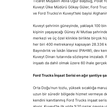
Ticaret Müşaviri Atilla Uğur Başbuğ, Polat
Kuveyt Ülke Müdürü Gökay Güler, Ford Tru
ve Ford Trucks’ın Kuveyt’teki bayisi Alghanim
Kuveyt şehrinin güneyinde, yaklaşık 100 bin
kişinin yaşayacağı Güney Al Mutlaa şehrinde,
merkezi ve üç özel klinikle birlikte birçok 
her biri 400 metrekareyi kapsayan 28.336 k
Bayındırlık ve İskân İdaresi (PAHW), dev ken
Kuveyt Dinarı tutarında sözleşme imzaladı. P
inşaatı da dahil olmak üzere 60 ihale gerçekl
Ford Trucks İnşaat Serisi en ağır şantiye şa
Orta Doğu’nun tozlu, yüksek sıcaklığa maruz 
uzun bir süredir bölgede hizmet vermeye dev
kendini kanıtlanmış Ford Trucks inşaat seris
alıyor. Kuveyt’te ilk yılda %20 pazar payına