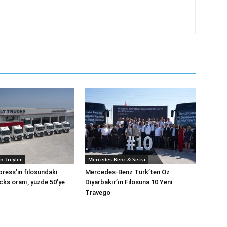
n-Treyler
Mercedes-Benz & Setra
press’in filosundaki
Mercedes-Benz Türk’ten Öz
cks oranı, yüzde 50’ye
Diyarbakır’ın Filosuna 10 Yeni
Travego