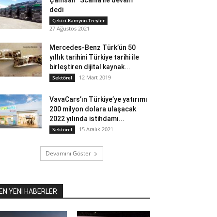
Çamsan “Scania ile devam”
dedi
Çekici-Kamyon-Treyler
27 Ağustos 2021
Mercedes-Benz Türk’ün 50
yıllık tarihini Türkiye tarihi ile
birleştiren dijital kaynak...
12 Mart 2019
Sektörel
VavaCars’ın Türkiye’ye yatırımı
200 milyon dolara ulaşacak
2022 yılında istihdamı...
15 Aralık 2021
Sektörel
Devamını Göster
EN YENİ HABERLER