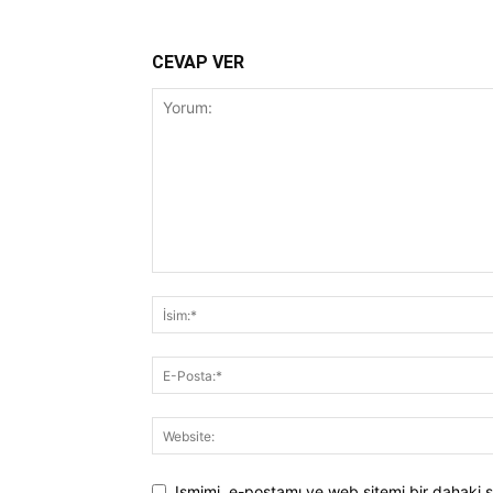
CEVAP VER
Ismimi, e-postamı ve web sitemi bir dahaki s