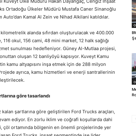
 Yol Kuveyt Ülke Müdürü Hakan Dayangaç, Cengiz İnşaat
cks Ortadoğu Ülkeler Müdürü Mustafa Caner Sinanoğlu
 Auto’dan Kamal Al Zein ve Nihad Alkilani katıldılar.
O
 kilometrelik alanda sıfırdan oluşturulacak ve 400.000
BM
Şa
 116 okul, 156 cami, 48 mini market, 12 halk sağlığı
hizmet sunulması hedefleniyor. Güney Al-Mutlaa projesi,
onuttan oluşan 12 banliyöyü kapsıyor. Kuveyt Kamu
tin kamu altyapısını inşa etmek için de 288 milyon
rojede ayrıca, kamu hizmetleri ve enerji santrallerinin
eştirilecek.
O
M
Ro
rtlarına göre tasarlandı
kalan şartlarına göre geliştirilen Ford Trucks araçları,
am ediyor. En zorlu iklim ve coğrafi koşullarda dahi
i, çöl ortamında bölgenin en önemli projelerinde yer
 ulaşan Ford Trucks, inşaat segmentinde ise lider