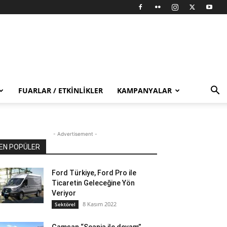
FUARLAR / ETKINLIKLER
KAMPANYALAR
- Advertisement -
EN POPÜLER
Ford Türkiye, Ford Pro ile
Ticaretin Geleceğine Yön
Veriyor
8 Kasım 2022
Sektörel