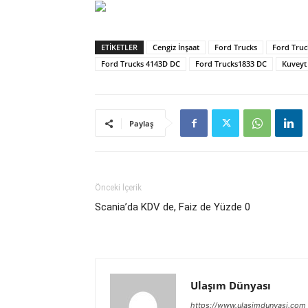
ETIKETLER
Cengiz İnşaat
Ford Trucks
Ford Truc
Ford Trucks 4143D DC
Ford Trucks1833 DC
Kuveyt
Paylaş
Önceki İçerik
Scania’da KDV de, Faiz de Yüzde 0
Ulaşım Dünyası
https://www.ulasimdunyasi.com