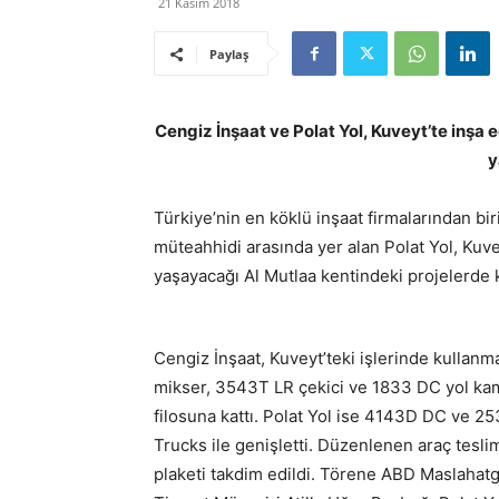
21 Kasım 2018
Paylaş
Cengiz İnşaat ve Polat Yol, Kuveyt’te inşa e
y
Türkiye’nin en köklü inşaat firmalarından b
müteahhidi arasında yer alan Polat Yol, Kuve
yaşayacağı Al Mutlaa kentindeki projelerde k
Cengiz İnşaat, Kuveyt’teki işlerinde kull
mikser, 3543T LR çekici ve 1833 DC yol ka
filosuna kattı. Polat Yol ise 4143D DC ve 
Trucks ile genişletti. Düzenlenen araç tesli
plaketi takdim edildi. Törene ABD Maslahat