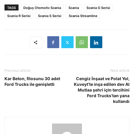
TAGS
Doğuş Otomotiv Scania
Scania
Scania G Serisi
Scania R Serisi
Scania S Serisi
Scania Streamline
Previous article
Next article
Kar Beton, filosunu 30 adet
Cengiz İnşaat ve Polat Yol,
Ford Trucks ile genişletti
Kuveyt’te inşa edilen dev Al
Mutlaa şehri için tercihini
Ford Trucks’tan yana
kullandı