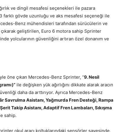
ırlık ve dingil mesafesi seçenekleri ile pazara
 3 farklı gövde uzunluğu ve aks mesafesi seçeneği ile
rcedes-Benz mühendisleri tarafından sürücülerin ve
çıkarak geliştirilen, Euro 6 motora sahip Sprinter
rinde yolcularının güvenliğini artıran özel donanım ve
iyle öne çıkan Mercedes-Benz Sprinter, “
9. Nesil
gramı)”
ile değişken yük ağırlığını dikkate alarak aracın
güvenliği daha da arttırıyor. Ayrıca Mercedes-Benz
r Savrulma Asistanı, Yağmurda Fren Desteği, Rampa
Şerit Takip Asistanı, Adaptif Fren Lambaları, Sıkışma
ne sahip.
nter okul aracı koltuklarındaki sensörler sayesinde,