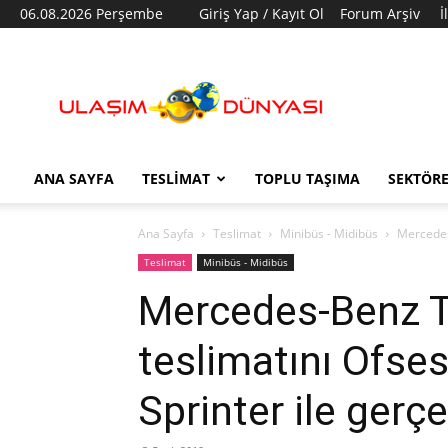
06.08.2026 Perşembe
Giriş Yap / Kayıt Ol
Forum Arşiv
İ
Ulaşım
Dünyası
ANA SAYFA
TESLIMAT
TOPLU TAŞIMA
SEKTÖR
Ana Sayfa
Teslimat
Minibüs - Midibüs
Mercedes-
Teslimat
Minibüs - Midibüs
Mercedes-Benz Türk
teslimatını Ofse
Sprinter ile gerçe