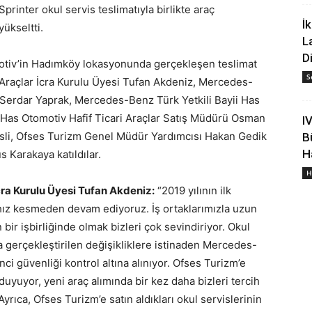
rinter okul servis teslimatıyla birlikte araç
İ
ükseltti.
L
D
otiv’in Hadımköy lokasyonunda gerçekleşen teslimat
S
Araçlar İcra Kurulu Üyesi Tufan Akdeniz, Mercedes-
 Serdar Yaprak, Mercedes-Benz Türk Yetkili Bayii Has
 Has Otomotiv Hafif Ticari Araçlar Satış Müdürü Osman
I
sli, Ofses Turizm Genel Müdür Yardımcısı Hakan Gedik
Bü
Ha
Karakaya katıldılar.
H
cra Kurulu Üyesi Tufan Akdeniz:
“2019 yılının ilk
a hız kesmeden devam ediyoruz. İş ortaklarımızla uzun
bir işbirliğinde olmak bizleri çok sevindiriyor. Okul
 gerçekleştirilen değişikliklere istinaden Mercedes-
ci güvenliği kontrol altına alınıyor. Ofses Turizm’e
duyuyor, yeni araç alımında bir kez daha bizleri tercih
Ayrıca, Ofses Turizm’e satın aldıkları okul servislerinin