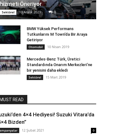
hizmeti Öneriyor
10 Aralık 2021
0
Sektörel
BMW Yüksek Performans
Tutkunlarını M Town’da Bir Araya
Getiriyor
10 Nisan 2019
Otomobil
Mercedes-Benz Türk, Üretici
Standardında Onarım Merkezleri’ne
bir yenisini daha ekledi
15 Mart 2019
Sektörel
MUST READ
uzuki’den 4×4 Hediyesi! Suzuki Vitara’da
4×4 Bizden”
12 Şubat 2021
ampanyalar
0