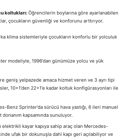
u koltukları:
Öğrencilerin boylarına göre ayarlanabilen
ar, çocukların güvenliği ve konforunu arttırıyor.
ka klima sistemleriyle çocukların konforlu bir yolculuk
nter modeliyle, 1996’dan günümüze yolcu ve yük
ere geniş yelpazede amaca hizmet veren ve 3 ayrı tipi
er, 10+1’den 22+1’e kadar koltuk konfigürasyonları ile
s-Benz Sprinter’da sürücü hava yastığı, 6 ileri manuel
art donanım kapsamında sunuluyor.
lü elektrikli kayar kapıya sahip araç olan Mercedes-
nde ufak bir dokunuşla dahi kapı geri açılabiliyor ve