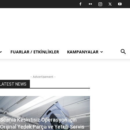
FUARLAR / ETKINLIKLER
KAMPANYALAR
- Advertisement -
LATEST NEWS
Scania Kesintisiz Operasyon için
Orijinal Yedek Parça ve Yetkili Servis