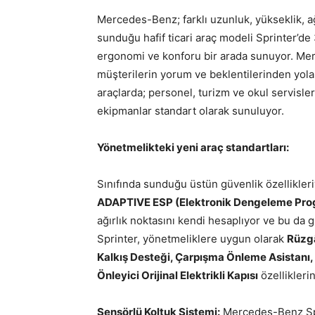
Mercedes-Benz; farklı uzunluk, yükseklik, ağ
sunduğu hafif ticari araç modeli Sprinter’de
ergonomi ve konforu bir arada sunuyor. Me
müşterilerin yorum ve beklentilerinden yola 
araçlarda; personel, turizm ve okul servisle
ekipmanlar standart olarak sunuluyor.
Yönetmelikteki yeni araç standartları:
Sınıfında sunduğu üstün güvenlik özellikler
ADAPTIVE ESP (Elektronik Dengeleme Pro
ağırlık noktasını kendi hesaplıyor ve bu da 
Sprinter, yönetmeliklere uygun olarak
Rüzgâ
Kalkış Desteği, Çarpışma Önleme Asistanı, 
Önleyici Orijinal Elektrikli Kapısı
özellikleri
Sensörlü Koltuk Sistemi:
Mercedes-Benz Spri