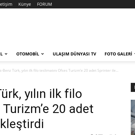
letişim
Künye
FORUM
EL
OTOMOBIL
ULAŞIM DÜNYASI TV
FOTO GALERI
Benz Türk, yılın ilk filo teslimatını Ofses Turizm’e 20 adet Sprinter ile...
, yılın ilk filo
s Turizm’e 20 adet
kleştirdi