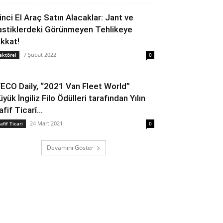
kinci El Araç Satın Alacaklar: Jant ve
astiklerdeki Görünmeyen Tehlikeye
ikkat!
7 Şubat 2022
ektörel
0
VECO Daily, “2021 Van Fleet World”
yük İngiliz Filo Ödülleri tarafından Yılın
fif Ticarî...
24 Mart 2021
afif Ticari
0
Devamını Göster