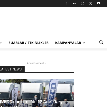
FUARLAR / ETKINLIKLER
KAMPANYALAR
- Advertisement -
LATEST NEWS
IVECO’dan İzmir’de 12 Adet Daily