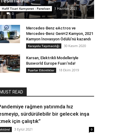
Teslimatı
1 Haziran 2021
Hafif Ticari Kamyonet - Panelvan
0
Mercedes-Benz eActros ve
Mercedes-Benz GenH2 Kamyon, 2021
Kamyon İnovasyon Ödülü’nü kazandı
30 Kasım 2020
Karayolu Taşımacılığı
Karsan, Elektrikli Modelleriyle
Busworld Europe Fuarı’nda!
18 Ekim 2019
Fuarlar Etkinlikler
MUST READ
Pandemiye rağmen yatırımda hız
esmeyip, sürdürülebilir bir gelecek inşa
tmek için çalıştık”
3 Eylül 2021
ektörel
0