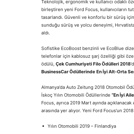
Teknolojik, ergonomik ve kullanıcı odaklı özel
birleştiren yeni Ford Focus, kullanıcıların tut
tasarlandı. Güvenli ve konforlu bir sürüş için
sunduğu sürüş ve yolcu deneyimi, Hırvatist
aldı.
Sofistike EcoBoost benzinli ve EcoBlue dizel 
telefonlar için kablosuz şarj özelliği gibi özel
ödülü,
Çek Cumhuriyeti Filo Ödülleri 2018
’
BusinessCar Ödüllerinde
En İyi Alt-Orta 
Almanya’da Auto Zeitung 2018 Otomobil Öd
İskoç Yılın Otomobili Ödüllerinde
“En İyi Ail
Focus, ayrıca 2019 Mart ayında açıklanacak A
arasında yer alıyor. Yeni Ford Focus’un 2018 
Yılın Otomobili 2019 – Finlandiya