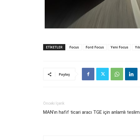
ETIKETLER
Focus
Ford Focus
Yeni Focus
Yı
Paylaş
Önceki İçerik
MAN’ın hafif ticari aracı TGE için anlamlı tesli