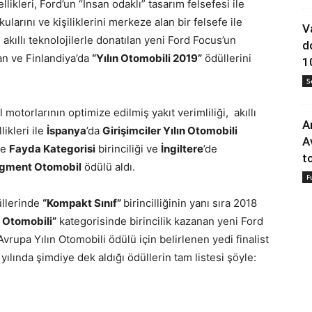
likleri, Ford’un “İnsan odaklı” tasarım felsefesi ile
kularını ve kişiliklerini merkeze alan bir felsefe ile
V
 akıllı teknolojilerle donatılan yeni Ford Focus’un
d
an ve Finlandiya’da
“Yılın Otomobili 2019”
ödüllerini
1
S
motorlarının optimize edilmiş yakıt verimliliği, akıllı
A
likleri ile
İspanya
’da
Girişimciler Yılın Otomobili
A
de
Fayda Kategorisi
birinciliği ve
İngiltere
’de
to
Segment Otomobil
ödülü aldı.
F
üllerinde
“Kompakt Sınıf”
birincilliğinin yanı sıra 2018
e Otomobili”
kategorisinde birincilik kazanan yeni Ford
vrupa Yılın Otomobili ödülü için belirlenen yedi finalist
yılında şimdiye dek aldığı ödüllerin tam listesi şöyle: