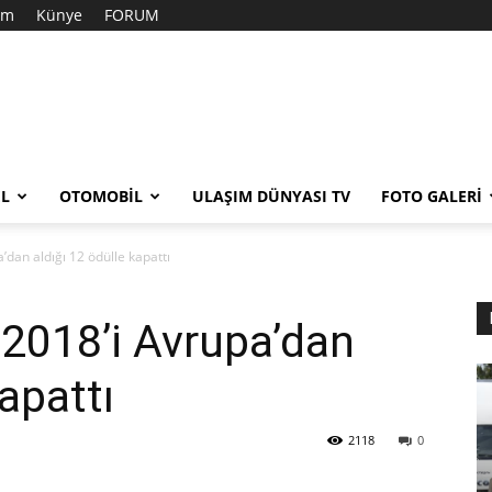
şim
Künye
FORUM
EL
OTOMOBIL
ULAŞIM DÜNYASI TV
FOTO GALERI
’dan aldığı 12 ödülle kapattı
 2018’i Avrupa’dan
kapattı
2118
0