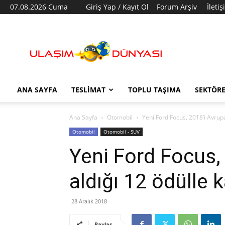
07.08.2026 Cuma
Giriş Yap / Kayıt Ol
Forum Arşiv
İleti
Ulaşım
Dünyası
ANA SAYFA
TESLIMAT
TOPLU TAŞIMA
SEKTÖR
Ana Sayfa
Otomobil
Yeni Ford Focus, 2018’i Avrupa
Otomobil
Otomobil - SUV
Yeni Ford Focus,
aldığı 12 ödülle 
28 Aralık 2018
Paylaş