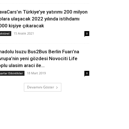
avaCars’ın Türkiye’ye yatırımı 200 milyon
olara ulaşacak 2022 yılında istihdamı
000 kişiye çıkaracak
15 Aralık 2021
ektörel
0
nadolu Isuzu Bus2Bus Berlin Fuarı’na
vrupa’nin yeni gözdesi Novociti Life
plu ulasim araci ile...
18 Mart 2019
uarlar Etkinlikler
0
Devamını Göster