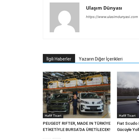
Ulaşım Dünyası
https://www.ulasimdunyasi.com
İlgili Haberler
Yazarın Diğer İçerikleri
Hafif Ticari
Hafif Ticari
PEUGEOT RIFTER, MADE IN TÜRKİYE
Fiat Scudo 
ETİKETİYLE BURSA’DA ÜRETİLECEK!
Gücüyle Yol