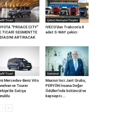
afif Ticari
Çekici-Kamyon-Treyler
OYOTA “PROACE CITY”
IVECO’dan Trabzon’a 8
LE TİCARİ SEGMENTTE
adet S-WAY çekici
DDİASINI ARTIRACAK
afif Ticari
Sektörel
ni Mercedes-Benz Vito
Maxion İnci Jant Grubu,
nelvan ve Tourer
PERYÖN İnsana Değer
rkiye’de Satışa
Ödülleri’nde bütüncül ve
nuldu
kapsayıcı...