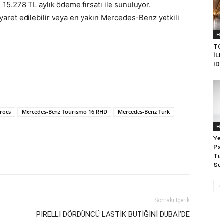
le 15.278 TL aylık ödeme fırsatı ile sunuluyor.
iyaret edilebilir veya en yakın Mercedes-Benz yetkili
H
T
İ
İ
rocs
Mercedes-Benz Tourismo 16 RHD
Mercedes-Benz Türk
H
Ye
Pa
Tü
Su
Sonraki İçerik
PIRELLI DÖRDÜNCÜ LASTİK BUTİĞİNİ DUBAİ’DE