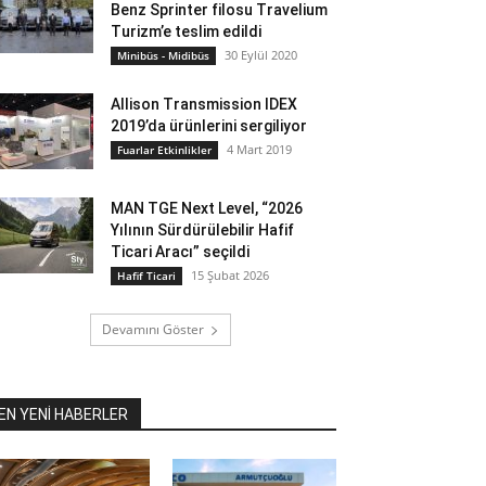
Benz Sprinter filosu Travelium
Turizm’e teslim edildi
30 Eylül 2020
Minibüs - Midibüs
Allison Transmission IDEX
2019’da ürünlerini sergiliyor
4 Mart 2019
Fuarlar Etkinlikler
MAN TGE Next Level, “2026
Yılının Sürdürülebilir Hafif
Ticari Aracı” seçildi
15 Şubat 2026
Hafif Ticari
Devamını Göster
EN YENİ HABERLER