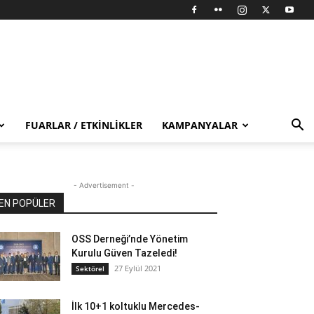
FUARLAR / ETKINLIKLER
KAMPANYALAR
- Advertisement -
EN POPÜLER
OSS Derneği’nde Yönetim
Kurulu Güven Tazeledi!
27 Eylül 2021
Sektörel
İlk 10+1 koltuklu Mercedes-