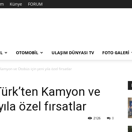
şim
Künye
FORUM
EL
OTOMOBIL
ULAŞIM DÜNYASI TV
FOTO GALERI
myon ve Otobüs için yeni yıla özel fırsatlar
ürk’ten Kamyon ve
ıla özel fırsatlar
2126
0