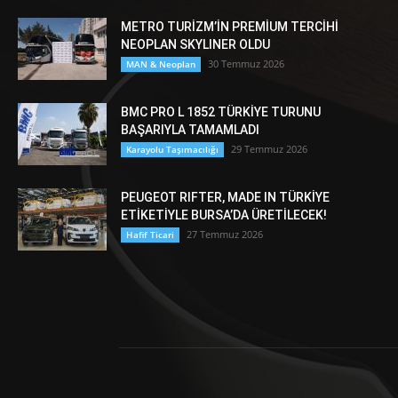
METRO TURİZM’İN PREMİUM TERCİHİ
NEOPLAN SKYLINER OLDU
30 Temmuz 2026
MAN & Neoplan
BMC PRO L 1852 TÜRKİYE TURUNU
BAŞARIYLA TAMAMLADI
29 Temmuz 2026
Karayolu Taşımacılığı
PEUGEOT RIFTER, MADE IN TÜRKİYE
ETİKETİYLE BURSA’DA ÜRETİLECEK!
27 Temmuz 2026
Hafif Ticari