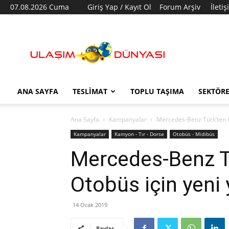
07.08.2026 Cuma
Giriş Yap / Kayıt Ol
Forum Arşiv
İleti
Ulaşım
Dünyası
ANA SAYFA
TESLIMAT
TOPLU TAŞIMA
SEKTÖR
Ana Sayfa
Kampanyalar
Mercedes-Benz Türk’ten Ka
Kampanyalar
Kamyon - Tır - Dorse
Otobüs - Midibüs
Mercedes-Benz T
Otobüs için yeni y
14 Ocak 2019
Paylaş