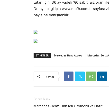
tutarı için, 36 ay vadeli %0 sabit faiz oranı i
Detaylı bilgi için www.mbfh.com.tr sayfası z
bayisine danışılabilir.
ETIKETLER
Mercedes-Benz Actros
Mercedes-Benz A
Paylaş
Önceki İçerik
Mercedes-Benz Türk’ten Otomobil ve Hafif