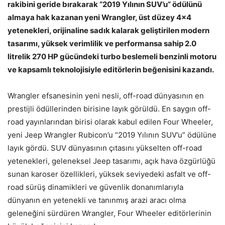
rakibini geride bırakarak “2019 Yılının SUV’u” ödülünü
almaya hak kazanan yeni Wrangler, üst düzey 4×4
yetenekleri, orijinaline sadık kalarak geliştirilen modern
tasarımı, yüksek verimlilik ve performansa sahip 2.0
litrelik 270 HP gücündeki turbo beslemeli benzinli motoru
ve kapsamlı teknolojisiyle editörlerin beğenisini kazandı.
Wrangler efsanesinin yeni nesli, off-road dünyasının en
prestijli ödüllerinden birisine layık görüldü. En saygın off-
road yayınlarından birisi olarak kabul edilen Four Wheeler,
yeni Jeep Wrangler Rubicon’u “2019 Yılının SUV’u” ödülüne
layık gördü. SUV dünyasının çıtasını yükselten off-road
yetenekleri, geleneksel Jeep tasarımı, açık hava özgürlüğü
sunan karoser özellikleri, yüksek seviyedeki asfalt ve off-
road sürüş dinamikleri ve güvenlik donanımlarıyla
dünyanın en yetenekli ve tanınmış arazi aracı olma
geleneğini sürdüren Wrangler, Four Wheeler editörlerinin