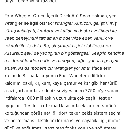
büyük beğenisini kazandı.
Four Wheeler Grubu İçerik Direktörü Sean Holman, yeni
Wrangler ile ilgili olarak “
Wrangler Rubicon, geliştirilmiş
sürüş kabiliyeti, konforu ve kullanıcı dostu özellikleri ile
Jeep deneyimini tamamen modernize eden yenilik ve
teknolojilerle dolu. Bu, bir şirketin işini olabilecek en
kusursuz şekilde yaptığının bir göstergesi. Jeep’in kendine
has formülünden ödün verilmeyen, diğer yandan gerçek
anlamıyla da modern bir Wrangler yorumu
” ifadelerini
kullandı. Bir hafta boyunca Four Wheeler editörleri,
kaldırım, çakıl, kir, kum, kaya, çamur ve kar gibi her türlü
arazi şartlarında ve deniz seviyesinden 2750 m’ye varan
irtifalarda 1000 mili aşkın uzunlukta çok çeşitli testler
uyguladı. Testlerin off-road kısmında eksperler, sürücü
koltuğundan görüş netliği, dört-teker-çekiş sistem seçimi
ve performansı, lastik performansı ve dayanıklılığı, motor
gücü ve soğutması, şanzıman fonksiyonu ve soğutması,