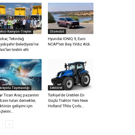
ekici-Kamyon-Treyler
Otomobil
okar, Tekirdağ
Hyundai IONIQ 9, Euro
yükşehir Belediyesi’ne
NCAP’ten Beş Yıldız Aldı.
las’ları teslim etti
arayolu Taşımacılığı
Sektörel
ır Ticari Araç pazarının
Türkiye’de Üretilen En
bzını tutan dernekler,
Güçlü Traktör Yeni New
ktörün gelişimi için
Holland TR6s Çorlu...
çlerini...