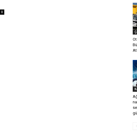
0
Ç
Ot
Bü
At
K
Ağ
na
se
gü