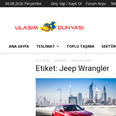
06.08.2026 Perşembe
Giriş Yap / Kayıt Ol
Forum Arşiv
İle
Ulaşım
Dünyası
ANA SAYFA
TESLIMAT
TOPLU TAŞIMA
SEKTÖR
Ana Sayfa
Etiketler
Jeep Wrangler
Etiket: Jeep Wrangler