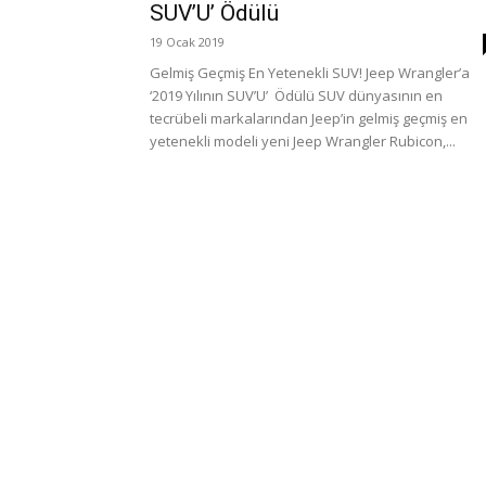
SUV’U’ Ödülü
19 Ocak 2019
Gelmiş Geçmiş En Yetenekli SUV! Jeep Wrangler’a
‘2019 Yılının SUV’U’ Ödülü SUV dünyasının en
tecrübeli markalarından Jeep’in gelmiş geçmiş en
yetenekli modeli yeni Jeep Wrangler Rubicon,...