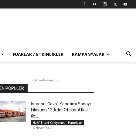
FUARLAR / ETKINLIKLER
KAMPANYALAR
- Advertisement -
EN POPÜLER
İstanbul Çevre Yönetimi Sanayi
Filosunu 13 Adet Otokar Atlas
ile...
Hafif Ticari Kamyonet - Panelvan
15 Nisan 2022