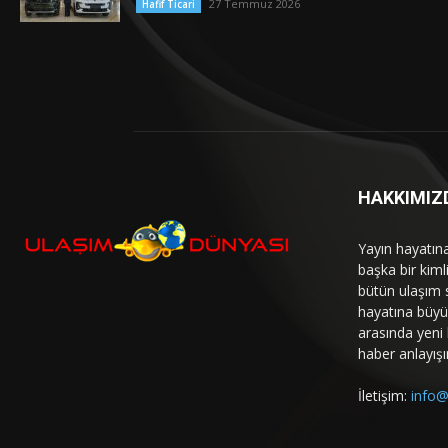
27 Temmuz 2026
Hafif Ticari
HAKKIMIZ
Yayın hayatın
başka bir kim
bütün ulaşım 
hayatına büyük
arasında yeni b
haber anlayışı
İletişim:
info@