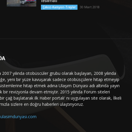
teslimatı
30 Mart 2018
Çekici-Kamyon-Treyler
DA
a 2007 yılında otobüscüler grubu olarak başlayan, 2008 yılında
liğe, yeni bir yüze kavuşarak sadece otobüsçülere hitap etmeyip
sistemlerine hitap etmek adına Ulaşım Dünyası adı altında yayın
 bir revizyonla devam etmiştir. 2015 yılında Forum siteleri
ir çağ başlatarak ilk Haber portalı' nı uygulayan site olarak, İlkeli
mızla sizlere en doğru haberleri ulaştırıyoruz.
ulasimdunyasi.com