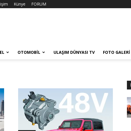
tişim
Künye
FORUM
EL
OTOMOBIL
ULAŞIM DÜNYASI TV
FOTO GALERI