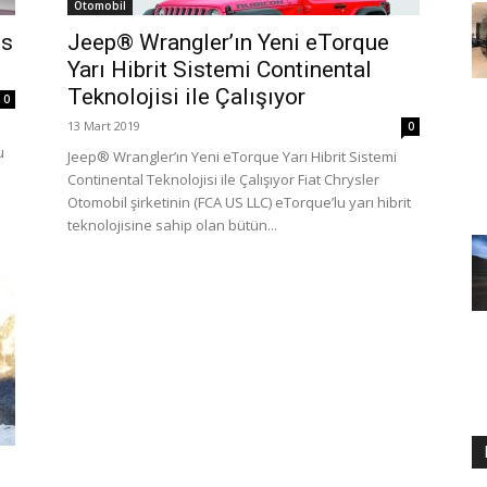
Otomobil
es
Jeep® Wrangler’ın Yeni eTorque
Yarı Hibrit Sistemi Continental
Teknolojisi ile Çalışıyor
0
13 Mart 2019
0
u
Jeep® Wrangler’ın Yeni eTorque Yarı Hibrit Sistemi
Continental Teknolojisi ile Çalışıyor Fiat Chrysler
Otomobil şirketinin (FCA US LLC) eTorque’lu yarı hibrit
teknolojisine sahip olan bütün...