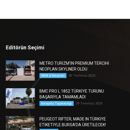
Editörün Seçimi
METRO TURİZM’İN PREMİUM TERCİHİ
NEOPLAN SKYLINER OLDU
30 Temmuz 2026
MAN & Neoplan
BMC PRO L 1852 TÜRKİYE TURUNU
BAŞARIYLA TAMAMLADI
29 Temmuz 2026
Karayolu Taşımacılığı
PEUGEOT RIFTER, MADE IN TÜRKİYE
ETİKETİYLE BURSA’DA ÜRETİLECEK!