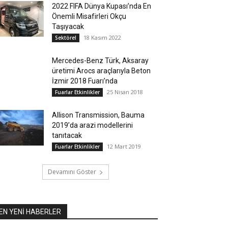
2022 FIFA Dünya Kupası’nda En
Önemli Misafirleri Okçu
Taşıyacak
18 Kasım 2022
Sektörel
Mercedes-Benz Türk, Aksaray
üretimi Arocs araçlarıyla Beton
İzmir 2018 Fuarı’nda
25 Nisan 2018
Fuarlar Etkinlikler
Allison Transmission, Bauma
2019’da arazi modellerini
tanıtacak
12 Mart 2019
Fuarlar Etkinlikler
Devamını Göster
EN YENİ HABERLER