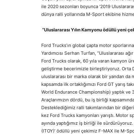
ile 2020 sezonları boyunca ‘2019 Uluslararas
dünya ralli yollarında M-Sport ekibine hizm
“Uluslararası Yılın Kamyonu ödüllü yeni ç
Ford Trucks’ın global çapta motor sporları
Yardımcısı Serhan Turfan, “Uluslararası ağır 
Ford Trucks olarak, 60 yıla varan kamyon üre
geliştirme becerimizle birleştiriyoruz. Ort
uluslararası bir marka olarak bir yandan da 
kapsamda ilk ortaklığımızı Ford GT yarış tak
World Endurance Championship) yaptık ve 3
Araçlarımızın dördü, bu iş birliği kapsamınd
Desteklediğimiz ralli takımlarından bir diğer
kez Ford Trucks kamyonları yarıştı. Motor sp
ayında yaptığımız iş birliği ile sürdürüyoruz
(ITOY)’ ödüllü yeni çekimiz F-MAX ile M-Sp