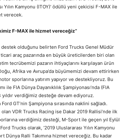
ı Yılın Kamyonu (ITOY)’ ödüllü yeni çekicisi F-MAX ile
et verecek.
ekimiz F-MAX ile hizmet vereceğiz”
na destek olduğunu belirten Ford Trucks Genel Müdür
ticari araç pazarında en büyük üreticilerden biri olan
tim tecrübemizi pazarın ihtiyaçlarını karşılayan ürün
a Doğu, Afrika ve Avrupa’da büyümemizi devam ettirirken
motor sporlarına yatırım yapıyor ve destekliyoruz. Bu
ımı ile FIA Dünya Dayanıklılık Şampiyonası’nda (FIA
 yıldır verdiğimiz desteğe devam ediyoruz.
a Ford GT’nin Şampiyona sırasında naklini sağladı.
i olan VDR Trucks Racing ise Dakar 2019 Rallisi’nde ilk
orlarına verdiğimiz desteği, M-Sport ile geçen yıl Eylül
. Ford Trucks olarak, ‘2019 Uluslararası Yılın Kamyonu
ort Dünya Ralli Takımına hizmet vereceğiz. Bu kadar