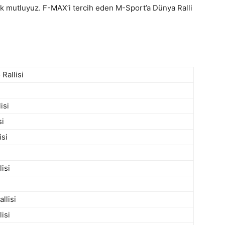
çok mutluyuz. F-MAX’i tercih eden M-Sport’a Dünya Ralli
Rallisi
isi
si
isi
lisi
llisi
isi