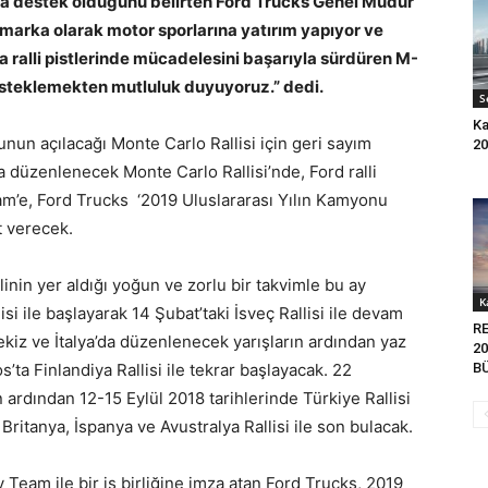
ına destek olduğunu belirten Ford Trucks Genel Müdür
 marka olarak motor sporlarına yatırım yapıyor ve
a ralli pistlerinde mücadelesini başarıyla sürdüren M-
desteklemekten mutluluk duyuyoruz.” dedi.
S
Ka
un açılacağı Monte Carlo Rallisi için geri sayım
20
a düzenlenecek Monte Carlo Rallisi’nde, Ford ralli
am’e, Ford Trucks ‘2019 Uluslararası Yılın Kamyonu
t verecek.
inin yer aldığı yoğun ve zorlu bir takvimle bu ay
K
si ile başlayarak 14 Şubat’taki İsveç Rallisi ile devam
R
tekiz ve İtalya’da düzenlenecek yarışların ardından yaz
20
a Finlandiya Rallisi ile tekrar başlayacak. 22
B
ardından 12-15 Eylül 2018 tarihlerinde Türkiye Rallisi
ritanya, İspanya ve Avustralya Rallisi ile son bulacak.
 Team ile bir iş birliğine imza atan Ford Trucks, 2019