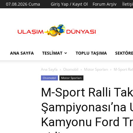
07.08.2026 Cuma
Giriş Yap / Kayıt Ol
Forum Arşiv
İleti
Ulaşım
Dünyası
ANA SAYFA
TESLIMAT
TOPLU TAŞIMA
SEKTÖR
Ana Sayfa
Otomobil
Motor Sporları
M-Sport Ral
Otomobil
Motor Sporları
M-Sport Ralli Ta
Şampiyonası’na Ul
Kamyonu Ford Tr