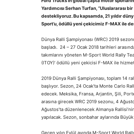
Ford Trucks’ın global çapta motor sporlar
Yardımcısı Serhan Turfan, “Uluslararası bir
destekliyoruz. Bu kapsamda, 21 yıldır düny
Sport’u
, ödüllü yeni çekicimiz F-MAX ile 
Dünya Ralli Şampiyonası (WRC) 2019 sezonun
başladı. 24 – 27 Ocak 2018 tarihleri arasınd
takımlarını yöneten M-Sport World Rally Te
(ITOY)’ ödüllü yeni çekicisi F-MAX ile hizme
2019 Dünya Ralli Şampiyonası, toplam 14 rall
başlıyor. Sezon, 24 Ocak’ta Monte Carlo Ralli
edecek. Meksika, Fransa, Arjantin, Şili, Por
arasına girecek WRC 2019 sezonu, 4 Ağustos’t
Ağustos’ta düzenlenecek Almanya Rallisi’nin 
yapılacak. Sezon, sonbahar aylarında Büyük B
Geçen yılın Eylül ayında M-Sport World Rally