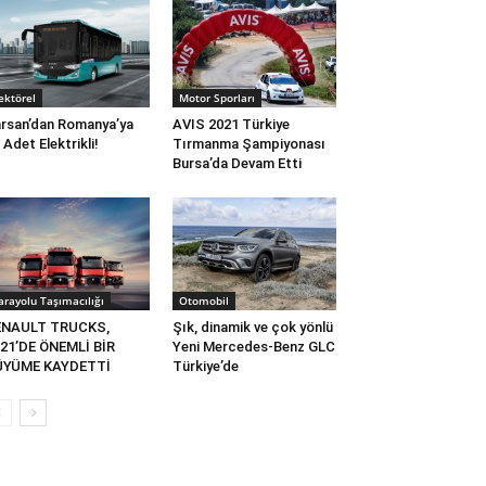
ektörel
Motor Sporları
rsan’dan Romanya’ya
AVIS 2021 Türkiye
 Adet Elektrikli!
Tırmanma Şampiyonası
Bursa’da Devam Etti
arayolu Taşımacılığı
Otomobil
ENAULT TRUCKS,
Şık, dinamik ve çok yönlü
21’DE ÖNEMLİ BİR
Yeni Mercedes-Benz GLC
ÜYÜME KAYDETTİ
Türkiye’de