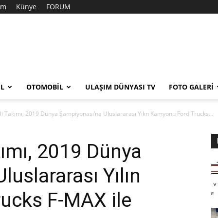
şim
Künye
FORUM
EL
OTOMOBIL
ULAŞIM DÜNYASI TV
FOTO GALERI
li Takımı, 2019 Dünya Şampiyonası’na Uluslararası Yılın Kamyonu Ford Trucks...
kımı, 2019 Dünya
uslararası Yılın
ucks F-MAX ile