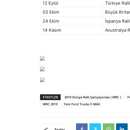
12 Eylül
Türkiye Ralli
03 Ekim
Büyük Britan
24 Ekim
İspanya Rall
14 Kasım
Avustralya Ra
ETIKETLER
2019 Dünya Ralli Şampiyonası ( WRC )
F
WRC 2019
Yeni Ford Trucks F-MAX
Paylaş