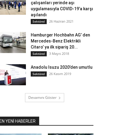
çalışanları yerinde aşı
uygulamasıyla COVID-19’a karşı
aşılandı
26 Haziran 2021
Sektörel
Hamburger Hochbahn AG’ den
Mercedes-Benz Elektrikli
Citaro’ ya ilk sipariş 20...
3 Mayıs 2018
Sektörel
Anadolu Isuzu 2020’den umutlu
26 Kasım 2019
Sektörel
Devamını Göster
EN YENİ HABERLER