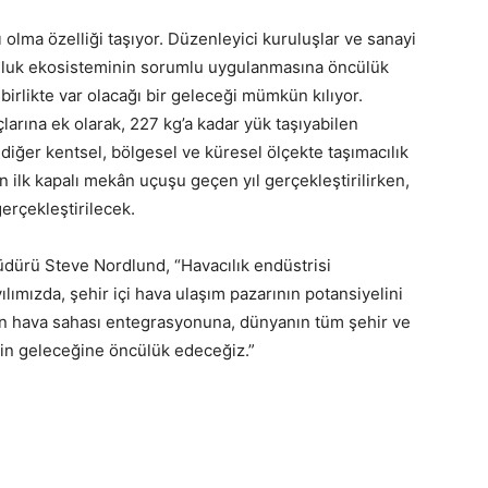
olma özelliği taşıyor. Düzenleyici kuruluşlar ve sanayi
lculuk ekosisteminin sorumlu uygulanmasına öncülük
 birlikte var olacağı bir geleceği mümkün kılıyor.
arına ek olarak, 227 kg’a kadar yük taşıyabilen
 diğer kentsel, bölgesel ve küresel ölçekte taşımacılık
ın ilk kapalı mekân uçuşu geçen yıl gerçekleştirilirken,
gerçekleştirilecek.
dürü Steve Nordlund, “Havacılık endüstrisi
ımızda, şehir içi hava ulaşım pazarının potansiyelini
den hava sahası entegrasyonuna, dünyanın tüm şehir ve
iğin geleceğine öncülük edeceğiz.”