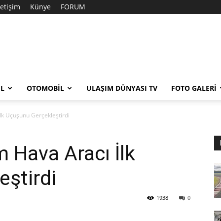
letişim
Künye
FORUM
EL
OTOMOBIL
ULAŞIM DÜNYASI TV
FOTO GALERI
lk Uçuşunu Gerçekleştirdi
 Hava Aracı İlk
ştirdi
1938
0