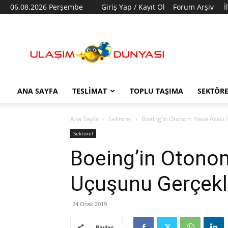
06.08.2026 Perşembe
Giriş Yap / Kayıt Ol
Forum Arşiv
İ
Ulaşım
Dünyası
ANA SAYFA
TESLIMAT
TOPLU TAŞIMA
SEKTÖR
Ana Sayfa
Sektörel
Boeing’in Otonom Hava Aracı İ
Sektörel
Boeing’in Otonom
Uçuşunu Gerçekle
24 Ocak 2019
Paylaş