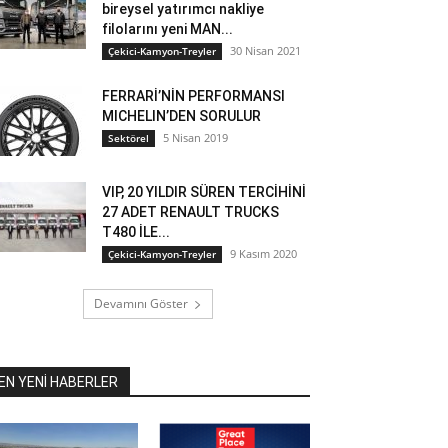
bireysel yatırımcı nakliye
filolarını yeni MAN...
30 Nisan 2021
Çekici-Kamyon-Treyler
FERRARİ’NİN PERFORMANSI
MICHELIN’DEN SORULUR
5 Nisan 2019
Sektörel
VIP, 20 YILDIR SÜREN TERCİHİNİ
27 ADET RENAULT TRUCKS
T480 İLE...
9 Kasım 2020
Çekici-Kamyon-Treyler
Devamını Göster
EN YENİ HABERLER