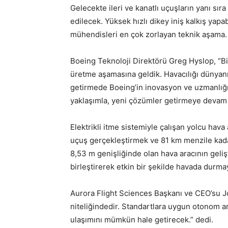
Gelecekte ileri ve kanatlı uçuşların yanı sıra
edilecek. Yüksek hızlı dikey iniş kalkış yapa
mühendisleri en çok zorlayan teknik aşama.
Boeing Teknoloji Direktörü Greg Hyslop, “Bir
üretme aşamasına geldik. Havacılığı dünyanın
getirmede Boeing’in inovasyon ve uzmanlığı 
yaklaşımla, yeni çözümler getirmeye devam
Elektrikli itme sistemiyle çalışan yolcu hava
uçuş gerçekleştirmek ve 81 km menzile kad
8,53 m genişliğinde olan hava aracının gelişt
birleştirerek etkin bir şekilde havada durmay
Aurora Flight Sciences Başkanı ve CEO’su J
niteliğindedir. Standartlara uygun otonom ara
ulaşımını mümkün hale getirecek.” dedi.