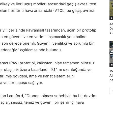
 dikey ve ileri uçuş modları arasındaki geçiş evresi test
bilen her türlü hava aracındaki (VTOL) bu geçiş evresi
S
AK
Do
 yıl içerisinde kavramsal tasarımdan, uçan bir prototip
Yü
 en güvenli ve en verimli taşımacılık yolu haline
son derece önemli. Güvenli, yenilikçi ve sorumlu bir
 edeceğiz.” açıklamasında bulundu.
 aracı (PAV) prototipi, kalkıştan inişe tamamen pilotsuz
M
ar ulaşmak üzere tasarlandı. 9,14 m uzunluğunda ve
Me
irilmiş gövdesi, itme ve kanat sistemlerini
Al
ot
ı ve ileri uçuşu sağlıyor.
ohn Langford, “Otonom olması sebebiyle bu bir devrim
çlar, sessiz, temiz ve güvenli bir şehir içi hava