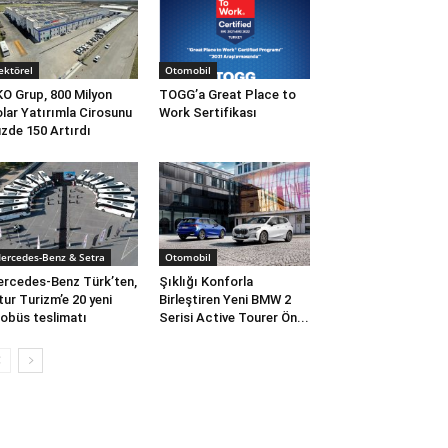
ektörel
Otomobil
O Grup, 800 Milyon
TOGG’a Great Place to
lar Yatırımla Cirosunu
Work Sertifikası
zde 150 Artırdı
ercedes-Benz & Setra
Otomobil
rcedes-Benz Türk’ten,
Şıklığı Konforla
tur Turizm’e 20 yeni
Birleştiren Yeni BMW 2
obüs teslimatı
Serisi Active Tourer Ön...