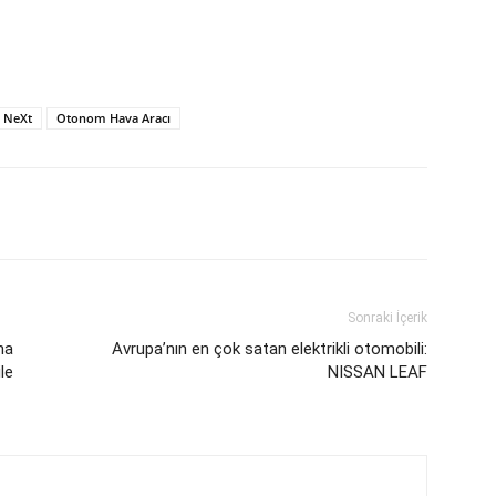
 NeXt
Otonom Hava Aracı
Sonraki İçerik
na
Avrupa’nın en çok satan elektrikli otomobili:
le
NISSAN LEAF