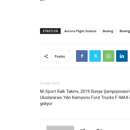
ETIKETLER
Aurora Flight Science
Boeing
Boeing
Paylaş
Önceki İçerik
M-Sport Ralli Takımı, 2019 Dünya Şampiyonası’
Uluslararası Yılın Kamyonu Ford Trucks F-MAX i
gidiyor