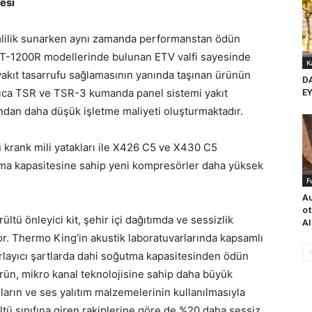
esi
lilik sunarken aynı zamanda performanstan ödün
 T-1200R modellerinde bulunan ETV valfi sayesinde
K
k yakıt tasarrufu sağlamasının yanında taşınan ürünün
D
yrıca TSR ve TSR-3 kumanda panel sistemi yakıt
E
undan daha düşük işletme maliyeti oluşturmaktadır.
 krank mili yatakları ile X426 C5 ve X430 C5
ama kapasitesine sahip yeni kompresörler daha yüksek
F
Au
ot
ltü önleyici kit, şehir içi dağıtımda ve sessizlik
AI
or. Thermo King’in akustik laboratuvarlarında kapsamlı
zorlayıcı şartlarda dahi soğutma kapasitesinden ödün
rün, mikro kanal teknolojisine sahip daha büyük
arın ve ses yalıtım malzemelerinin kullanılmasıyla
ültü sınıfına giren rakiplerine göre de %20 daha sessiz