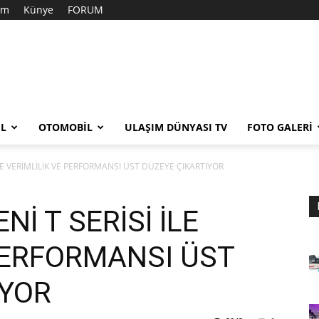
şim
Künye
FORUM
EL
OTOMOBIL
ULAŞIM DÜNYASI TV
FOTO GALERI
LE VERİMLİLİK VE PERFORMANSI ÜST DÜZEYE ÇIKARTIYOR
İ T SERİSİ İLE
PERFORMANSI ÜST
IYOR