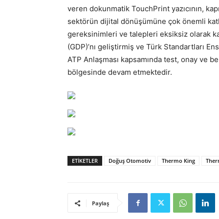
veren dokunmatik TouchPrint yazıcının, kap
sektörün dijital dönüşümüne çok önemli katk
gereksinimleri ve talepleri eksiksiz olarak 
(GDP)’nı geliştirmiş ve Türk Standartları En
ATP Anlaşması kapsamında test, onay ve be
bölgesinde devam etmektedir.
ETIKETLER
Doğuş Otomotiv
Thermo King
Therm
Paylaş