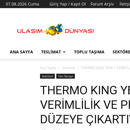
07.08.2026 Cuma
Giriş Yap / Kayıt Ol
Forum Arşiv
İleti
Ulaşım
Dünyası
ANA SAYFA
TESLIMAT
TOPLU TAŞIMA
SEKTÖR
Ana Sayfa
Sektörel
THERMO KING YENİ T SERİSİ İ
Sektörel
Yan Sanayi
THERMO KING YEN
VERİMLİLİK VE 
DÜZEYE ÇIKART