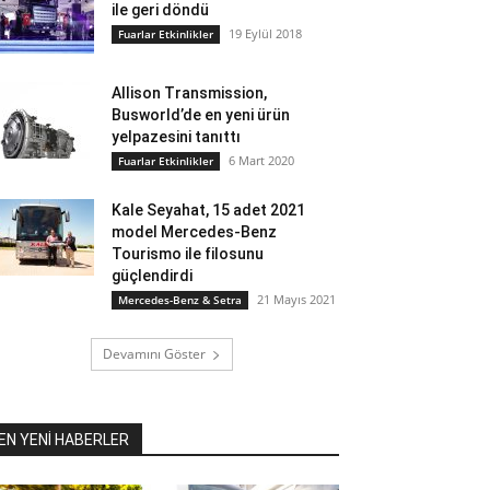
ile geri döndü
19 Eylül 2018
Fuarlar Etkinlikler
Allison Transmission,
Busworld’de en yeni ürün
yelpazesini tanıttı
6 Mart 2020
Fuarlar Etkinlikler
Kale Seyahat, 15 adet 2021
model Mercedes-Benz
Tourismo ile filosunu
güçlendirdi
21 Mayıs 2021
Mercedes-Benz & Setra
Devamını Göster
EN YENİ HABERLER