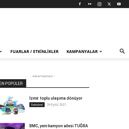
FUARLAR / ETKINLIKLER
KAMPANYALAR
- Advertisement -
EN POPÜLER
İzmir toplu ulaşıma dönüyor
24 Eylül 2021
Sektörel
BMC, yeni kamyon ailesi TUĞRA