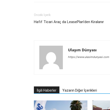
Önceki İçerik
Hafif Ticari Araç da LeasePlan’den Kiralanır
Ulaşım Dünyası
https://www.ulasimdunyasi.com
İlgili Haberler
Yazarın Diğer İçerikleri