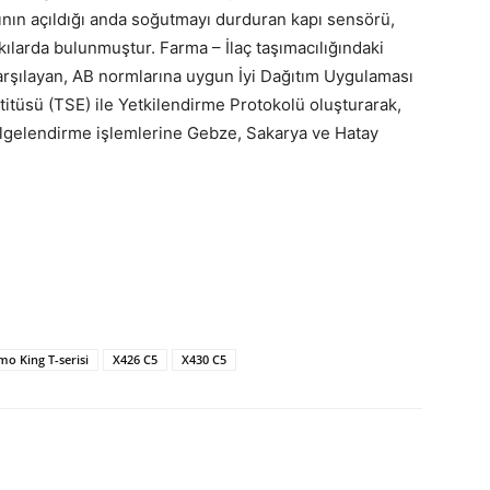
ının açıldığı anda soğutmayı durduran kapı sensörü,
ılarda bulunmuştur. Farma – İlaç taşımacılığındaki
karşılayan, AB normlarına uygun İyi Dağıtım Uygulaması
stitüsü (TSE) ile Yetkilendirme Protokolü oluşturarak,
lgelendirme işlemlerine Gebze, Sakarya ve Hatay
o King T-serisi
X426 C5
X430 C5