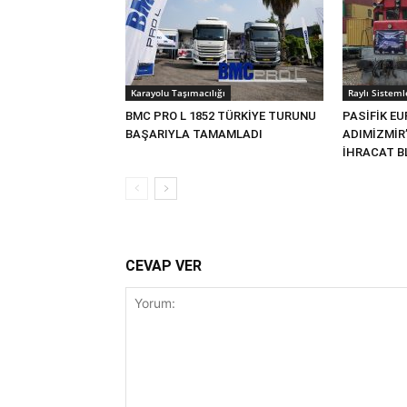
Karayolu Taşımacılığı
Raylı Sisteml
BMC PRO L 1852 TÜRKİYE TURUNU
PASİFİK EU
BAŞARIYLA TAMAMLADI
ADIMİZMİR
İHRACAT BL
CEVAP VER