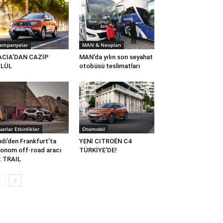
ampanyalar
MAN & Neoplan
ACIA’DAN CAZİP
MAN’da yılın son seyahat
YLÜL
otobüsü teslimatları
uarlar Etkinlikler
Otomobil
di’den Frankfurt’ta
YENİ CITROËN C4
onom off-road aracı
TÜRKİYE’DE!
: TRAIL