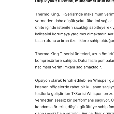
Düşük yakıt tüketimi, mükemmel ürün kalit
Thermo King, T-Serisi’nde maksimum verim
vermeden daha düşük yakıt tüketimi sağlar.
ünite içinde istenilen sıcaklığı sabitleyere
kalitesini korumaya yardımcı olmaktadır. A
tasarrufunu artıran özelliklere sahip olduğ
Thermo King T-serisi üniteleri, uzun ömürlü
kompresörlere sahiptir. Daha fazla pompal
hacimsel verim imkanı sağlamaktadır.
Opsiyon olarak tercih edilebilen Whisper gürü
istenen bölgelerde rahat bir kullanım sağlıy
testlerle geliştirilen T-Serisi Whisper, en 
vermeden sessiz bir performans sağlıyor. Ü
kondansatörlerin, düşük gürültüye sahip fanl
daha sessiz hale getirildi. Ayrıca düşük gür