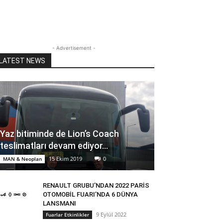
- Advertisement -
LATEST NEWS
Yaz bitiminde de Lion’s Coach
teslimatları devam ediyor…
15 Ekim 2019
0
MAN & Neoplan
RENAULT GRUBU’NDAN 2022 PARİS
OTOMOBİL FUARI’NDA 6 DÜNYA
LANSMANI
9 Eylül 2022
Fuarlar Etkinlikler