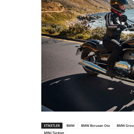
ETIKETLER
BMW
BMW Borusan Oto
BMW Grou
MINI Türkiye