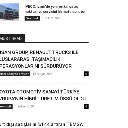
IVECO, İzmir’de yeni yetkili satış
noktası ve servisini hizmete sunuyor
19 Ekim 2020
Sektörel
MUST READ
MSAN GROUP, RENAULT TRUCKS İLE
LUSLARARASI TAŞIMACILIK
PERASYONLARINI SÜRDÜRÜYOR
15 Mayıs 2020
ekici-Kamyon-Treyler
0
OYOTA OTOMOTİV SANAYİ TÜRKİYE,
VRUPA’NIN HİBRİT ÜRETİM ÜSSÜ OLDU
1 Şubat 2020
tomobil
0
urt dışı satışlarını %144 artıran TEMSA