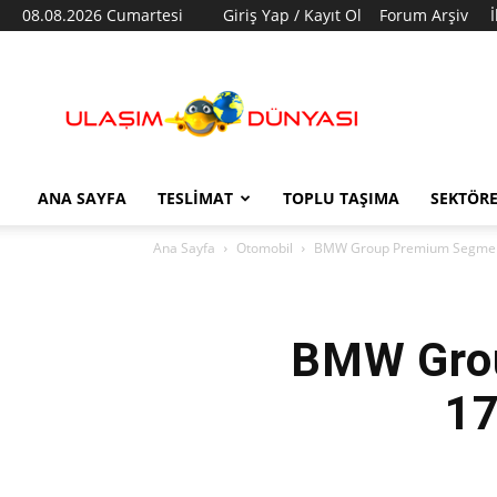
08.08.2026 Cumartesi
Giriş Yap / Kayıt Ol
Forum Arşiv
Ulaşım
Dünyası
ANA SAYFA
TESLIMAT
TOPLU TAŞIMA
SEKTÖR
Ana Sayfa
Otomobil
BMW Group Premium Segmentte 
BMW Grou
17