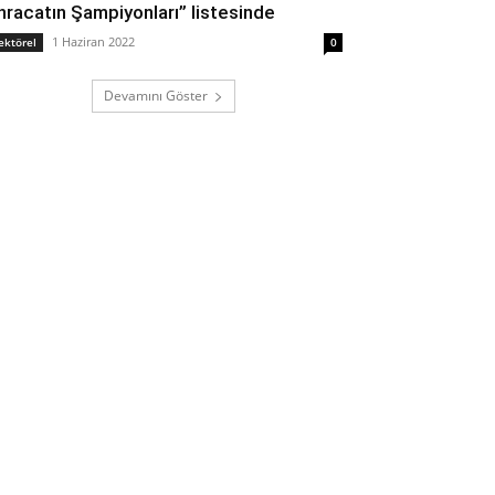
İhracatın Şampiyonları” listesinde
1 Haziran 2022
ektörel
0
Devamını Göster