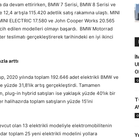
a da devam ettirirken, BMW 7 Serisi, BMW 8 Serisi ve
12,4 artışla 115.420 adetlik satış rakamına ulaştı. MINI
, MINI ELECTRIC 17.580 ve John Cooper Works 20.565
tercih edilen modelleri olmayı başardı. BMW Motorrad
r teslimatı gerçekleştirerek tarihindeki en iyi ikinci
İ
zla arttı
U
O
p, 2020 yılında toplam 192.646 adet elektrikli BMW ve
Ç
e yüzde 31,8’lik artış gerçekleştirdi. Tamamen
n, plug-in hybrid satışları ise yaklaşık yüzde 40’lık bir
T
er halihazırda toplam satışların yüzde 15’ini
A
O
ut olan 13 elektrikli modeliyle elektromobilitenin
ar toplam 25 yeni elektrikli modelini yollara
Y