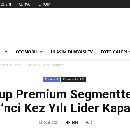
İletişim
Künye
FORUM
EL
OTOMOBIL
ULAŞIM DÜNYASI TV
FOTO GALERI
Üst Üste 17’nci Kez Yılı Lider Kapattı
Otomobil
Otomobil - SUV
p Premium Segmentte
’nci Kez Yılı Lider Kapa
21 Ocak 2021
1692
0