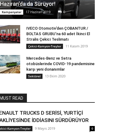
Haziran’da da Sürüyor!
17 Haziran 2019
0
Kampanyalar
IVECO Otomotiv’den ÇOBANTUR /
BOLTAS GRUBU’na 60 adet İkinci El
Stralis Çekici Teslimatı
11 Kasım 2019
Çekici-Kamyon-Treyler
Mercedes-Benz ve Setra
otobüslerinde COVID-19 pandemisine
karşı yeni donanımlar
13 Ekim 2020
Sektörel
MUST READ
ENAULT TRUCKS D SERİSİ, YURTİÇİ
AKLİYESİNDE İDDİASINI SÜRDÜRÜYOR
9 Mayıs 2019
ekici-Kamyon-Treyler
0