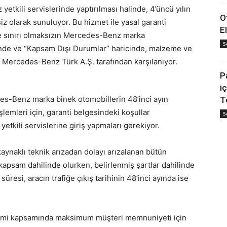
etkili servislerinde yaptırılması halinde, 4’üncü yılın
O
z olarak sunuluyor. Bu hizmet ile yasal garanti
E
e sınırı olmaksızın Mercedes-Benz marka
S
inde ve “Kapsam Dışı Durumlar” haricinde, malzeme ve
i Mercedes-Benz Türk A.Ş. tarafından karşılanıyor.
P
i
s-Benz marka binek otomobillerin 48’inci ayın
T
emleri için, garanti belgesindeki koşullar
S
tkili servislerine giriş yapmaları gerekiyor.
ynaklı teknik arızadan dolayı arızalanan bütün
 kapsam dahilinde olurken, belirlenmiş şartlar dahilinde
süresi, aracın trafiğe çıkış tarihinin 48’inci ayında ise
mi kapsamında maksimum müşteri memnuniyeti için