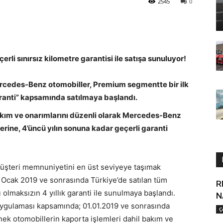
2545
0
rli sınırsız kilometre garantisi ile satışa sunuluyor!
ercedes-Benz otomobiller, Premium segmentte bir ilk
garanti” kapsamında satılmaya başlandı.
n bakım ve onarımlarını düzenli olarak Mercedes-Benz
lerine, 4’üncü yılın sonuna kadar geçerli garanti
şteri memnuniyetini en üst seviyeye taşımak
1 Ocak 2019 ve sonrasında Türkiye’de satılan tüm
R
olmaksızın 4 yıllık garanti ile sunulmaya başlandı.
N
uygulaması kapsamında; 01.01.2019 ve sonrasında
Ç
binek otomobillerin kaporta işlemleri dahil bakım ve