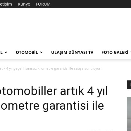
letişim
Künye
FORUM
EL
OTOMOBIL
ULAŞIM DÜNYASI TV
FOTO GALERI
k 4 yıl geçerli sınırsız kilometre garantisi ile satışa sunuluyor!
omobiller artık 4 yıl
ilometre garantisi ile
!