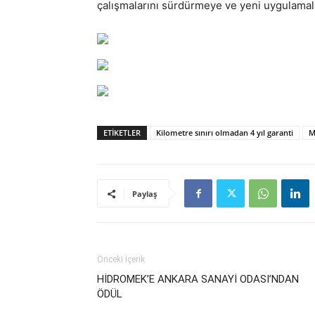
çalışmalarını sürdürmeye ve yeni uygulamal
ETIKETLER
Kilometre sınırı olmadan 4 yıl garanti
M
Paylaş
Önceki İçerik
HİDROMEK’E ANKARA SANAYİ ODASI’NDAN
ÖDÜL