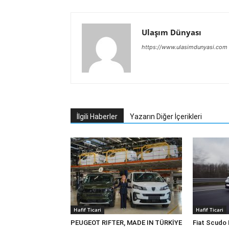
Ulaşım Dünyası
https://www.ulasimdunyasi.com
İlgili Haberler
Yazarın Diğer İçerikleri
Hafif Ticari
Hafif Ticari
PEUGEOT RIFTER, MADE IN TÜRKİYE
Fiat Scudo 