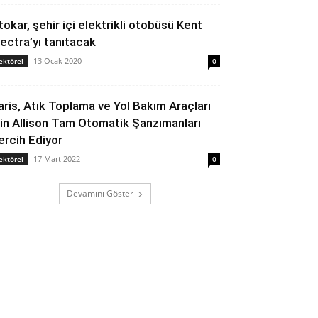
tokar, şehir içi elektrikli otobüsü Kent
lectra’yı tanıtacak
13 Ocak 2020
ektörel
0
aris, Atık Toplama ve Yol Bakım Araçları
çin Allison Tam Otomatik Şanzımanları
ercih Ediyor
17 Mart 2022
ektörel
0
Devamını Göster