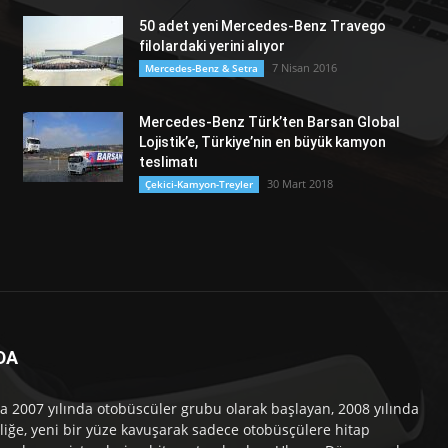
50 adet yeni Mercedes-Benz Travego
filolardaki yerini alıyor
7 Nisan 2016
Mercedes-Benz & Setra
Mercedes-Benz Türk’ten Barsan Global
Lojistik’e, Türkiye’nin en büyük kamyon
teslimatı
30 Mart 2018
Çekici-Kamyon-Treyler
DA
a 2007 yılında otobüscüler grubu olarak başlayan, 2008 yılında
liğe, yeni bir yüze kavuşarak sadece otobüsçülere hitap