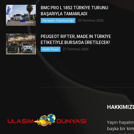
BMC PRO L 1852 TÜRKİYE TURUNU
BAŞARIYLA TAMAMLADI
29 Temmuz 2026
Karayolu Taşımacılığı
PEUGEOT RIFTER, MADE IN TÜRKİYE
ETİKETİYLE BURSA’DA ÜRETİLECEK!
27 Temmuz 2026
Hafif Ticari
HAKKIMIZ
Yayın hayatın
başka bir kim