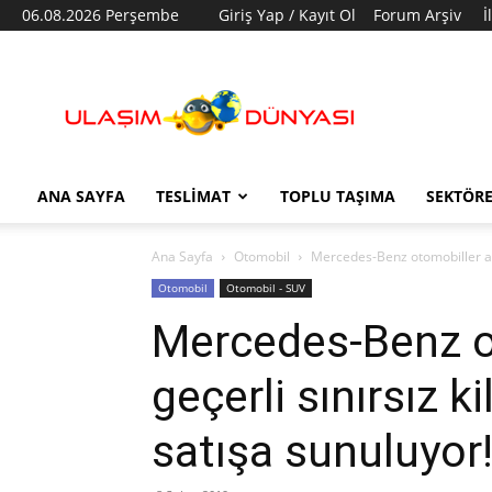
06.08.2026 Perşembe
Giriş Yap / Kayıt Ol
Forum Arşiv
İ
Ulaşım
Dünyası
ANA SAYFA
TESLIMAT
TOPLU TAŞIMA
SEKTÖR
Ana Sayfa
Otomobil
Mercedes-Benz otomobiller artı
Otomobil
Otomobil - SUV
Mercedes-Benz ot
geçerli sınırsız k
satışa sunuluyor