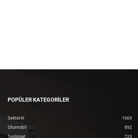
POPÜLER KATEGORİLER
Sektörel
1669
Otomobil
892
Teslimat
723