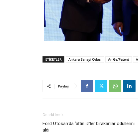
ETIKETLER
Ankara Sanayi Odası
Ar-Ge/Patent
A
Paylaş
Önceki İçerik
Ford Otosan’da ‘altın iz’ler bırakanlar ödüllerini
aldı