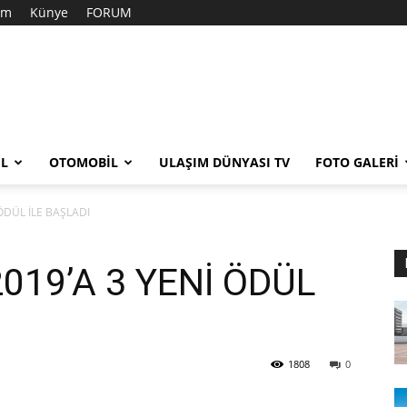
şim
Künye
FORUM
EL
OTOMOBIL
ULAŞIM DÜNYASI TV
FOTO GALERI
ÖDÜL İLE BAŞLADI
19’A 3 YENİ ÖDÜL
1808
0