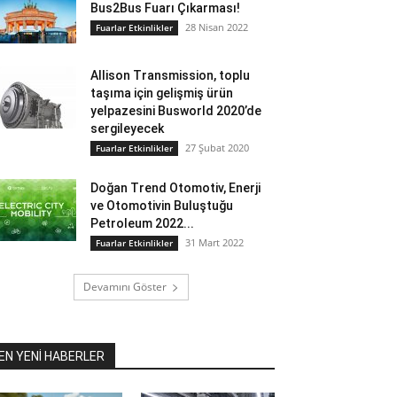
Bus2Bus Fuarı Çıkarması!
28 Nisan 2022
Fuarlar Etkinlikler
Allison Transmission, toplu
taşıma için gelişmiş ürün
yelpazesini Busworld 2020’de
sergileyecek
27 Şubat 2020
Fuarlar Etkinlikler
Doğan Trend Otomotiv, Enerji
ve Otomotivin Buluştuğu
Petroleum 2022...
31 Mart 2022
Fuarlar Etkinlikler
Devamını Göster
EN YENİ HABERLER