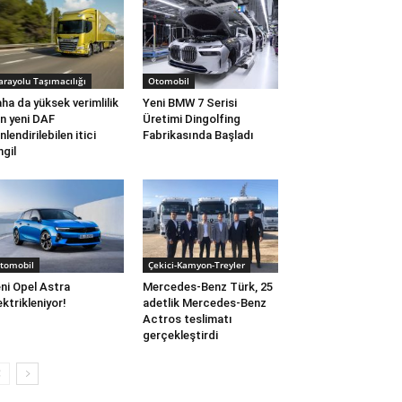
arayolu Taşımacılığı
Otomobil
ha da yüksek verimlilik
Yeni BMW 7 Serisi
in yeni DAF
Üretimi Dingolfing
nlendirilebilen itici
Fabrikasında Başladı
ngil
tomobil
Çekici-Kamyon-Treyler
ni Opel Astra
Mercedes-Benz Türk, 25
ektrikleniyor!
adetlik Mercedes-Benz
Actros teslimatı
gerçekleştirdi