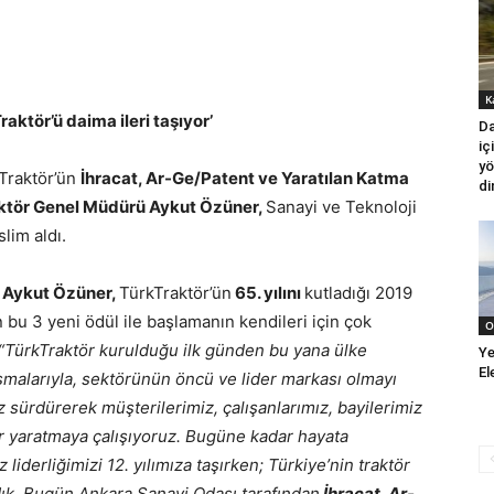
K
raktör’ü daima ileri taşıyor’
Da
iç
yö
kTraktör’ün
İhracat, Ar-Ge/Patent ve Yaratılan Katma
di
ktör Genel Müdürü Aykut Özüner,
Sanayi ve Teknoloji
slim aldı.
n
Aykut Özüner,
TürkTraktör’ün
65. yılını
kutladığı 2019
 bu 3 yeni ödül ile başlamanın kendileri için çok
O
“TürkTraktör kurulduğu ilk günden bu yana ülke
Ye
El
alışmalarıyla, sektörünün öncü ve lider markası olmayı
iz sürdürerek müşterilerimiz, çalışanlarımız, bayilerimiz
er yaratmaya çalışıyoruz. Bugüne kadar hayata
 liderliğimizi 12. yılımıza taşırken; Türkiye’nin traktör
rdık. Bugün Ankara Sanayi Odası tarafından
İhracat, Ar-