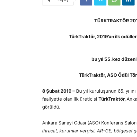
TÜRKTRAKTÖR 2019
TürkTraktör,
2019’un ilk ödüll
bu yıl 55. kez düzen
TürkTraktör, ASO Ödül Tör
8 Şubat 2019 –
Bu yıl kuruluşunun 65. yılın
faaliyette olan ilk üreticisi
TürkTraktör
,
Anka
görüldü.
Ankara Sanayi Odası (ASO) Konferans Salonu
ihracat, kurumlar vergisi, AR-GE, bölgesel g