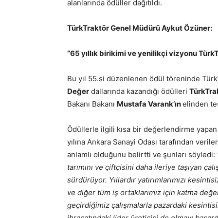
alanlarında ödüller dağıtıldı.
TürkTraktör Genel Müdürü Aykut Özüner:
“65 yıllık birikimi ve yenilikçi vizyonu TürkT
Bu yıl 55.si düzenlenen ödül töreninde Tür
Değer
dallarında kazandığı ödülleri
TürkTra
Bakanı Bakanı
Mustafa Varank’ın
elinden te
Ödüllerle ilgili kısa bir değerlendirme yapa
yılına Ankara Sanayi Odası tarafından verilen
anlamlı olduğunu belirtti ve şunları söyledi:
tarımını ve çiftçisini daha ileriye taşıyan ç
sürdürüyor. Yıllardır yatırımlarımızı kesintis
ve diğer tüm iş ortaklarımız için katma değ
geçirdiğimiz çalışmalarla pazardaki kesintisiz
ihracatındaki lider üreticisi de olmayı başa