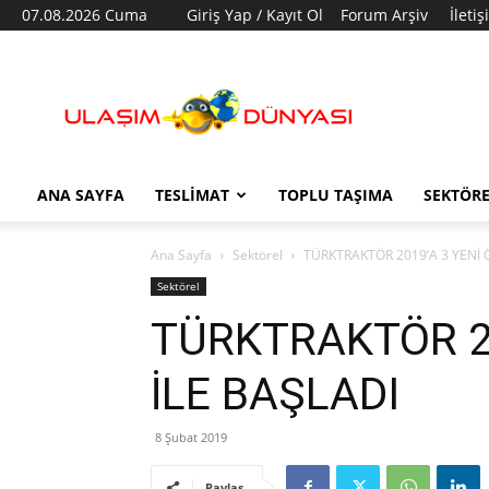
07.08.2026 Cuma
Giriş Yap / Kayıt Ol
Forum Arşiv
İleti
Ulaşım
Dünyası
ANA SAYFA
TESLIMAT
TOPLU TAŞIMA
SEKTÖR
Ana Sayfa
Sektörel
TÜRKTRAKTÖR 2019’A 3 YENİ 
Sektörel
TÜRKTRAKTÖR 20
İLE BAŞLADI
8 Şubat 2019
Paylaş