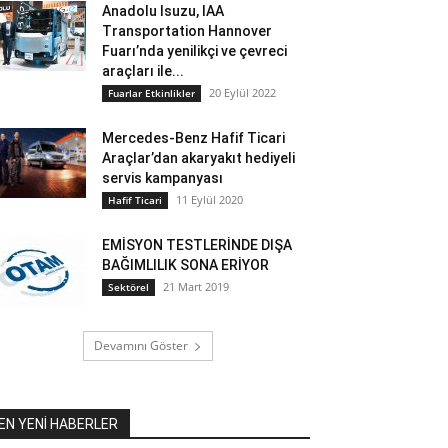
Anadolu Isuzu, IAA
Transportation Hannover
Fuarı’nda yenilikçi ve çevreci
araçları ile...
20 Eylül 2022
Fuarlar Etkinlikler
Mercedes-Benz Hafif Ticari
Araçlar’dan akaryakıt hediyeli
servis kampanyası
11 Eylül 2020
Hafif Ticari
EMİSYON TESTLERİNDE DIŞA
BAĞIMLILIK SONA ERİYOR
21 Mart 2019
Sektörel
Devamını Göster
EN YENİ HABERLER