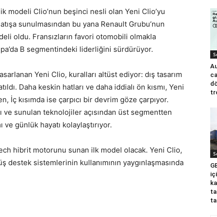
ik modeli Clio’nun beşinci nesli olan Yeni Clio’yu
io, satışa sunulmasından bu yana Renault Grubu’nun
eli oldu. Fransızların favori otomobili olmakla
a’da B segmentindeki liderliğini sürdürüyor.
S
Au
asarlanan Yeni Clio, kuralları altüst ediyor: dış tasarım
ca
dö
atıldı. Daha keskin hatları ve daha iddialı ön kısmı, Yeni
tr
, İç kısımda ise çarpıcı bir devrim göze çarpıyor.
ı ve sunulan teknolojiler açısından üst segmentten
mı ve günlük hayatı kolaylaştırıyor.
Tech hibrit motorunu sunan ilk model olacak. Yeni Clio,
S
ş destek sistemlerinin kullanımının yaygınlaşmasında
GE
iç
ka
ta
ta