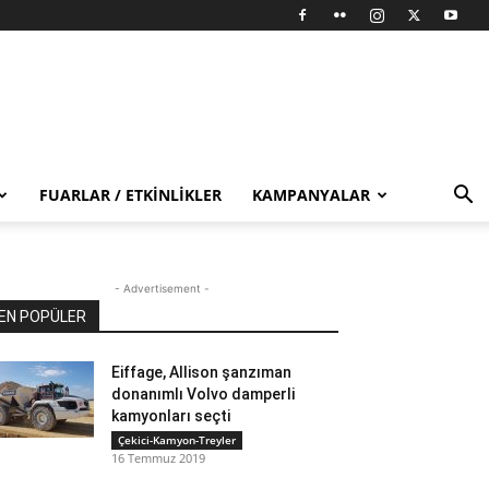
FUARLAR / ETKINLIKLER
KAMPANYALAR
- Advertisement -
EN POPÜLER
Eiffage, Allison şanzıman
donanımlı Volvo damperli
kamyonları seçti
Çekici-Kamyon-Treyler
16 Temmuz 2019