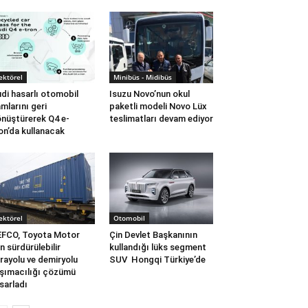
ektörel
Minibüs - Midibüs
di hasarlı otomobil
Isuzu Novo’nun okul
mlarını geri
paketli modeli Novo Lüx
nüştürerek Q4 e-
teslimatları devam ediyor
on’da kullanacak
ektörel
Otomobil
FCO, Toyota Motor
Çin Devlet Başkanının
in sürdürülebilir
kullandığı lüks segment
rayolu ve demiryolu
SUV Hongqi Türkiye’de
şımacılığı çözümü
sarladı