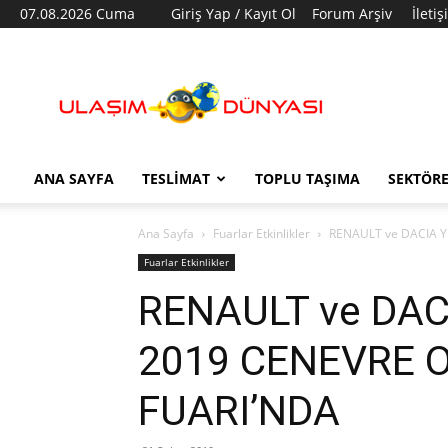
07.08.2026 Cuma
Giriş Yap / Kayıt Ol
Forum Arşiv
İleti
Ulaşım
Dünyası
ANA SAYFA
TESLIMAT
TOPLU TAŞIMA
SEKTÖR
Ana Sayfa
Fuarlar Etkinlikler
RENAULT ve DACIA Y
Fuarlar Etkinlikler
RENAULT ve DAC
2019 CENEVRE 
FUARI’NDA