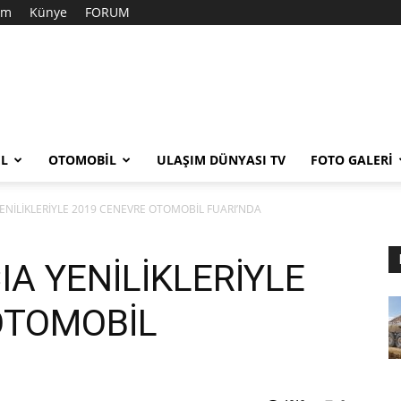
şim
Künye
FORUM
EL
OTOMOBIL
ULAŞIM DÜNYASI TV
FOTO GALERI
ENİLİKLERİYLE 2019 CENEVRE OTOMOBİL FUARI’NDA
IA YENİLİKLERİYLE
OTOMOBİL