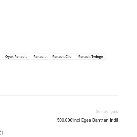
Oyak Renault
Renault
Renault Clio
Renault Twingo
Sonraki İçerik
500.000’inci Egea Banttan İndi!
CI