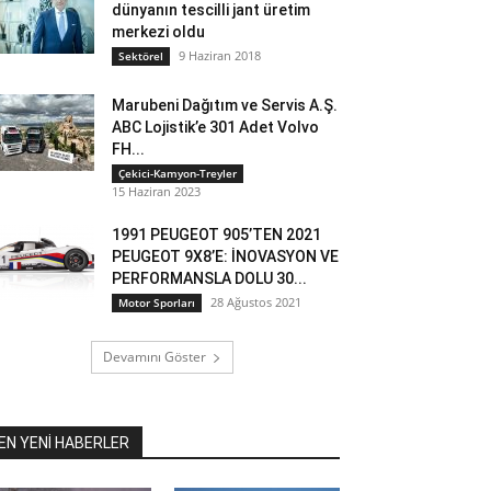
dünyanın tescilli jant üretim
merkezi oldu
9 Haziran 2018
Sektörel
Marubeni Dağıtım ve Servis A.Ş.
ABC Lojistik’e 301 Adet Volvo
FH...
Çekici-Kamyon-Treyler
15 Haziran 2023
1991 PEUGEOT 905’TEN 2021
PEUGEOT 9X8’E: İNOVASYON VE
PERFORMANSLA DOLU 30...
28 Ağustos 2021
Motor Sporları
Devamını Göster
EN YENİ HABERLER