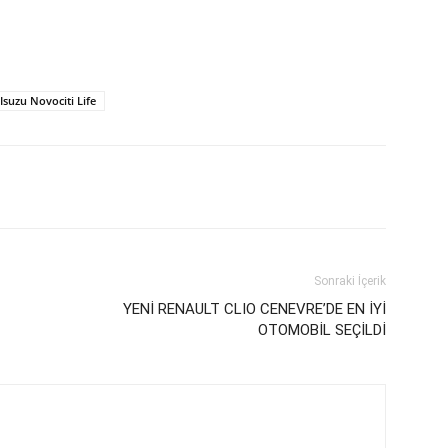
Isuzu Novociti Life
Sonraki İçerik
YENİ RENAULT CLIO CENEVRE’DE EN İYİ
OTOMOBİL SEÇİLDİ