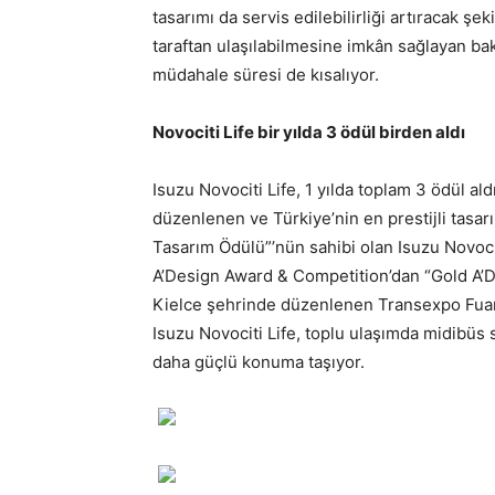
tasarımı da servis edilebilirliği artıracak şe
taraftan ulaşılabilmesine imkân sağlayan ba
müdahale süresi de kısalıyor.
Novociti Life bir yılda 3 ödül birden aldı
Isuzu Novociti Life, 1 yılda toplam 3 ödül a
düzenlenen ve Türkiye’nin en prestijli tasa
Tasarım Ödülü”’nün sahibi olan Isuzu Novociti
A’Design Award & Competition’dan “Gold A’D
Kielce şehrinde düzenlenen Transexpo Fuarı
Isuzu Novociti Life, toplu ulaşımda midibü
daha güçlü konuma taşıyor.