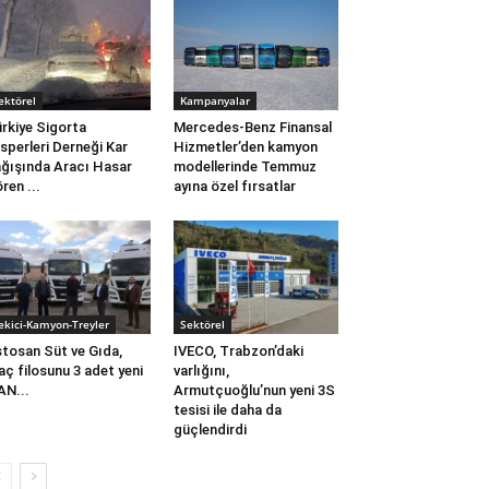
ektörel
Kampanyalar
rkiye Sigorta
Mercedes-Benz Finansal
sperleri Derneği Kar
Hizmetler’den kamyon
ğışında Aracı Hasar
modellerinde Temmuz
ren ...
ayına özel fırsatlar
ekici-Kamyon-Treyler
Sektörel
tosan Süt ve Gıda,
IVECO, Trabzon’daki
aç filosunu 3 adet yeni
varlığını,
N...
Armutçuoğlu’nun yeni 3S
tesisi ile daha da
güçlendirdi