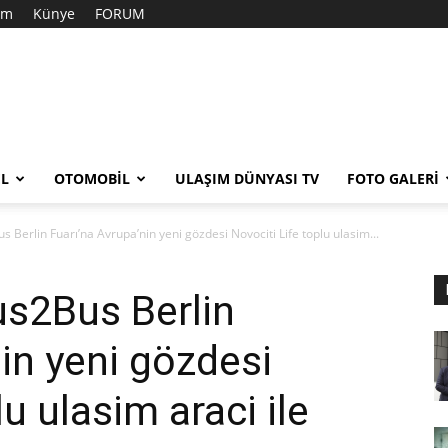
şim
Künye
FORUM
EL
OTOMOBIL
ULAŞIM DÜNYASI TV
FOTO GALERI
 Berlin Fuarı’na Avrupa’nin yeni gözdesi Novociti Life toplu ulasim...
us2Bus Berlin
in yeni gözdesi
u ulasim araci ile