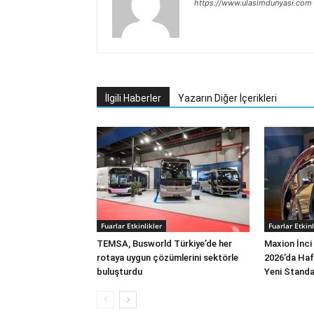
https://www.ulasimdunyasi.com
İlgili Haberler
Yazarın Diğer İçerikleri
Fuarlar Etkinlikler
Fuarlar Etkinl
TEMSA, Busworld Türkiye’de her
Maxion İnci
rotaya uygun çözümlerini sektörle
2026’da Hafi
buluşturdu
Yeni Standar