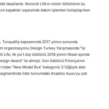
kilde tasarlandı. Novociti Life’ın motor bölümüne üç
kım kapakları sayesinde bakım işlemleri kolaylaşırken
ldı. Turquality kapsamında 2017 yılının sonunda
rım organizasyonu Design Turkey Yarışmasında “İyi
 Life, ilk yurt dışı ödülünü 2018 yılının Nisan ayında
esign Award” ile almıştı. Son ödülünü Polonya’nın
’ndan “New Model Bus” kategorisi 3.’lüğüyle alan
s segmentinde lider konumdaki Anadolu Isuzu’yu çok