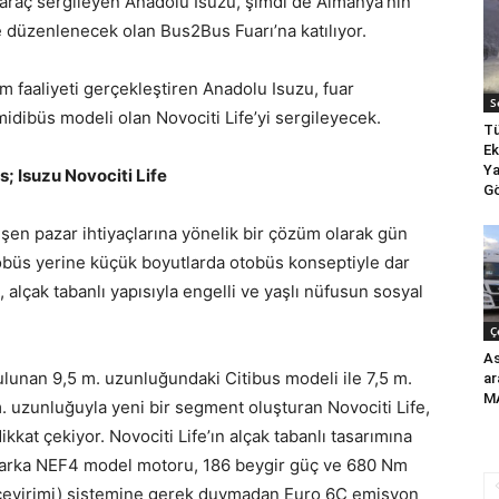
raç sergileyen Anadolu Isuzu, şimdi de Almanya’nın
e düzenlenecek olan Bus2Bus Fuarı’na katılıyor.
ım faaliyeti gerçekleştiren Anadolu Isuzu, fuar
S
idibüs modeli olan Novociti Life’yi sergileyecek.
Tü
Ek
Ya
; Isuzu Novociti Life
Gö
ğişen pazar ihtiyaçlarına yönelik bir çözüm olarak gün
tobüs yerine küçük boyutlarda otobüs konseptiyle dar
, alçak tabanlı yapısıyla engelli ve yaşlı nüfusun sosyal
Ç
As
unan 9,5 m. uzunluğundaki Citibus modeli ile 7,5 m.
ar
MA
 uzunluğuyla yeni bir segment oluşturan Novociti Life,
at çekiyor. Novociti Life’ın alçak tabanlı tasarımına
marka NEF4 model motoru, 186 beygir güç ve 680 Nm
i çevirimi) sistemine gerek duymadan Euro 6C emisyon