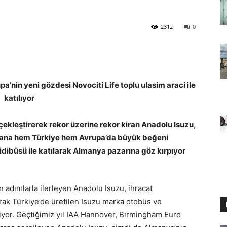
2312
0
a’nin yeni gözdesi Novociti Life toplu ulasim araci ile
katılıyor
çekleştirerek rekor üzerine rekor kiran Anadolu Isuzu,
yana hem Türkiye hem Avrupa’da büyük beğeni
idibüsü ile katılarak Almanya pazarına göz kırpıyor
 adımlarla ilerleyen Anadolu Isuzu, ihracat
arak Türkiye’de üretilen Isuzu marka otobüs ve
iliyor. Geçtiğimiz yıl IAA Hannover, Birmingham Euro