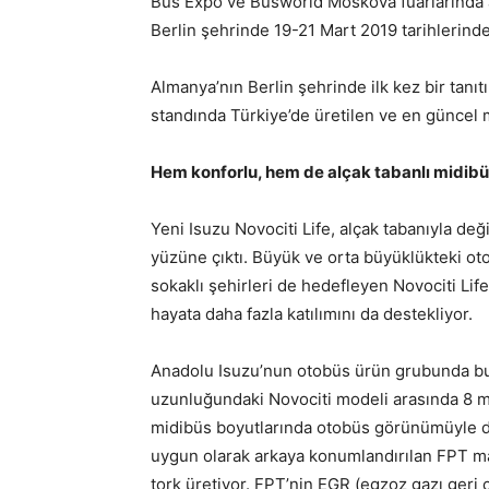
Bus Expo ve Busworld Moskova fuarlarında a
Berlin şehrinde 19-21 Mart 2019 tarihlerind
Almanya’nın Berlin şehrinde ilk kez bir tanıt
standında Türkiye’de üretilen ve en güncel m
Hem konforlu, hem de alçak tabanlı midibüs
Yeni Isuzu Novociti Life, alçak tabanıyla de
yüzüne çıktı. Büyük ve orta büyüklükteki o
sokaklı şehirleri de hedefleyen Novociti Life
hayata daha fazla katılımını da destekliyor.
Anadolu Isuzu’nun otobüs ürün grubunda bul
uzunluğundaki Novociti modeli arasında 8 m.
midibüs boyutlarında otobüs görünümüyle dikk
uygun olarak arkaya konumlandırılan FPT 
tork üretiyor. FPT’nin EGR (egzoz gazı ger