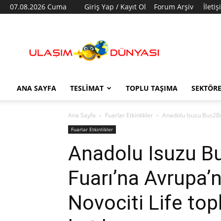
07.08.2026 Cuma
Giriş Yap / Kayıt Ol
Forum Arşiv
İleti
Ulaşım
Dünyası
ANA SAYFA
TESLIMAT
TOPLU TAŞIMA
SEKTÖR
Ana Sayfa
Fuarlar Etkinlikler
Anadolu Isuzu Bus2Bus
Fuarlar Etkinlikler
Anadolu Isuzu B
Fuarı’na Avrupa’n
Novociti Life topl