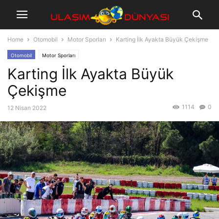
Home
Otomobil
Motor Sporları
Karting İlk Ayakta Büyük Çekişme
Otomobil
Motor Sporları
Karting İlk Ayakta Büyük
Çekişme
1114
0
12 Nisan 2022