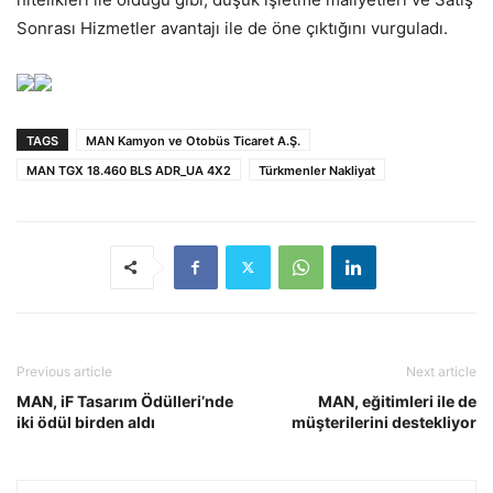
Sonrası Hizmetler avantajı ile de öne çıktığını vurguladı.
TAGS
MAN Kamyon ve Otobüs Ticaret A.Ş.
MAN TGX 18.460 BLS ADR_UA 4X2
Türkmenler Nakliyat
Previous article
Next article
MAN, iF Tasarım Ödülleri’nde
MAN, eğitimleri ile de
iki ödül birden aldı
müşterilerini destekliyor