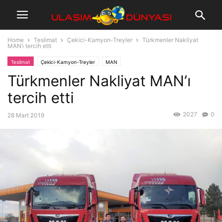
Home
Teslimat
Çekici-Kamyon-Treyler
Türkmenler Nakliyat
MAN’ı tercih etti
Teslimat
Çekici-Kamyon-Treyler
MAN
Türkmenler Nakliyat MAN’ı
tercih etti
2027
0
28 Mart 2019