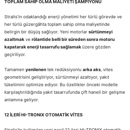
TOPLAM SAHİP OLMA MALİYETİ ŞAMPİYONU
Stralis’in odaklandığı enerji yönetimi her türlü görevde ve
her türlü güzergâhta toplam sahip olma maliyetinde
belirgin bir düşüş sağlıyor. Yeni motorlar
sürtünmeyi
azaltmak
ve
rölantide belli bir süreden sonra motoru
kapatarak enerji tasarrufu sağlamak
üzere gözden
geçiriliyor.
Tamamen
yenilenen
tek redüksiyonlu
arka aks
, vites
geometrisini geliştiriyor, sürtünmeyi azaltıyor, yakıt
tüketimini optimize ediyor. Bu özellikler önceki modelle
karşılaştırıldığında yakıt tasarrufunda çift haneli bir gelişme
anlamına geliyor.
12 İLERİ HI-TRONIX OTOMATİK VİTES
Stralis’te kullanılan yeni nesil 12 ileri HI-TRONIX otomatik