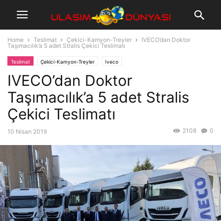
Home
Teslimat
Çekici-Kamyon-Treyler
IVECO’dan Doktor
Taşımacılık’a 5 adet Stralis Çekici Teslimatı
Teslimat
Çekici-Kamyon-Treyler
Iveco
IVECO’dan Doktor
Taşımacılık’a 5 adet Stralis
Çekici Teslimatı
2108
0
10 Nisan 2019