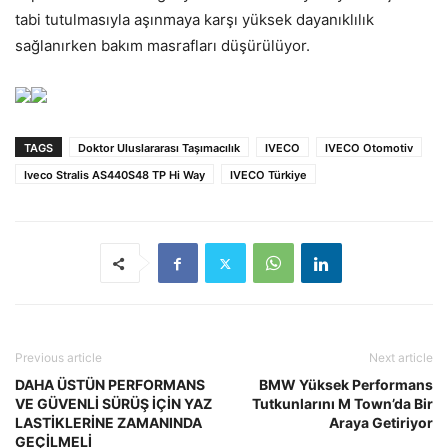
tabi tutulmasıyla aşınmaya karşı yüksek dayanıklılık
sağlanırken bakım masrafları düşürülüyor.
TAGS
Doktor Uluslararası Taşımacılık
IVECO
IVECO Otomotiv
Iveco Stralis AS440S48 TP Hi Way
IVECO Türkiye
Previous article
Next article
DAHA ÜSTÜN PERFORMANS
BMW Yüksek Performans
VE GÜVENLİ SÜRÜŞ İÇİN YAZ
Tutkunlarını M Town’da Bir
LASTİKLERİNE ZAMANINDA
Araya Getiriyor
GEÇİLMELİ