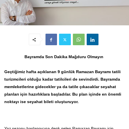
Bayramda Son Dakika Mağduru Olmayın
Geçtiğimiz hafta açıklanan 9 günlük Ramazan Bayramı tatili
turizmcileri olduğu kadar tatilcileri de sevindirdi. Bayramda
memleketlerine gidecekler ya da tatile çıkacaklar seyahat
planları için hazırlıklara başladılar. Bu plan içinde en önemli
noktayı ise seyahat bileti oluşturuyor.
Yaz sezonu başlangıcına denk gelen Ramazan Bayramı için