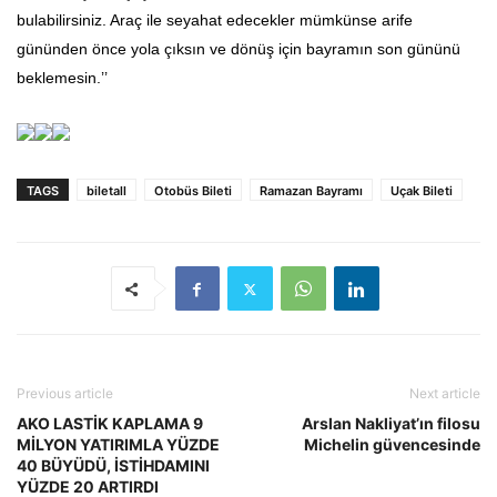
bulabilirsiniz. Araç ile seyahat edecekler mümkünse arife
gününden önce yola çıksın ve dönüş için bayramın son gününü
beklemesin.’’
TAGS
biletall
Otobüs Bileti
Ramazan Bayramı
Uçak Bileti
Previous article
Next article
AKO LASTİK KAPLAMA 9
Arslan Nakliyat’ın filosu
MİLYON YATIRIMLA YÜZDE
Michelin güvencesinde
40 BÜYÜDÜ, İSTİHDAMINI
YÜZDE 20 ARTIRDI