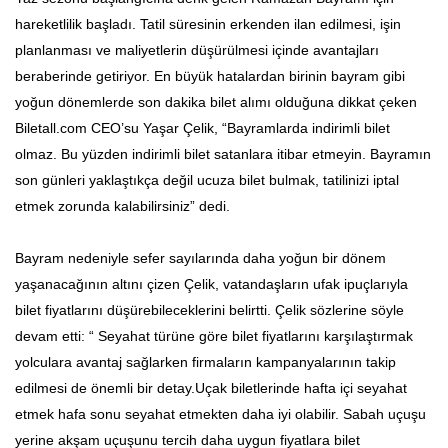
hareketlilik başladı. Tatil süresinin erkenden ilan edilmesi, işin
planlanması ve maliyetlerin düşürülmesi içinde avantajları
beraberinde getiriyor. En büyük hatalardan birinin bayram gibi
yoğun dönemlerde son dakika bilet alımı olduğuna dikkat çeken
Biletall.com CEO’su Yaşar Çelik, “Bayramlarda indirimli bilet
olmaz. Bu yüzden indirimli bilet satanlara itibar etmeyin. Bayramın
son günleri yaklaştıkça değil ucuza bilet bulmak, tatilinizi iptal
etmek zorunda kalabilirsiniz” dedi.
Bayram nedeniyle sefer sayılarında daha yoğun bir dönem
yaşanacağının altını çizen Çelik, vatandaşların ufak ipuçlarıyla
bilet fiyatlarını düşürebileceklerini belirtti. Çelik sözlerine söyle
devam etti: “ Seyahat türüne göre bilet fiyatlarını karşılaştırmak
yolculara avantaj sağlarken firmaların kampanyalarının takip
edilmesi de önemli bir detay.Uçak biletlerinde hafta içi seyahat
etmek hafa sonu seyahat etmekten daha iyi olabilir. Sabah uçuşu
yerine akşam uçuşunu tercih daha uygun fiyatlara bilet