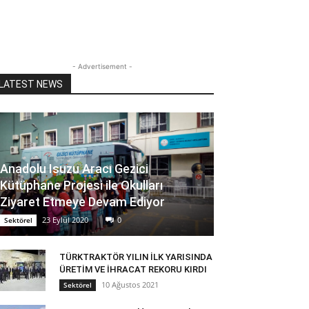
- Advertisement -
LATEST NEWS
Anadolu Isuzu Aracı Gezici
Kütüphane Projesi ile Okulları
Ziyaret Etmeye Devam Ediyor
23 Eylül 2020
0
Sektörel
TÜRKTRAKTÖR YILIN İLK YARISINDA
ÜRETİM VE İHRACAT REKORU KIRDI
10 Ağustos 2021
Sektörel