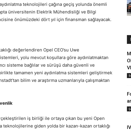
i aydınlatma teknolojileri çağına geçiş yolunda önemli
apta üniversitenin Elektrik Mühendisliği ve Bilgi
cisine önümüzdeki dört yıl için finansman sağlayacak.
rtaklığı değerlendiren Opel CEO’su Uwe
M
sistemleri, yolu mevcut koşullara göre aydınlatmaktan
O
mcı sisteme bağlılar ve sürüşü daha güvenli ve
V
 birlikte tamamen yeni aydınlatma sistemleri geliştirmek
S
stadt’tan bilim ve araştırma uzmanlarıyla çalışmaktan
F
a
venlik
Ç
ekleştirilen iş birliği ile ortaya çıkan bu yeni Open
ma teknolojilerine giden yolda bir kazan-kazan ortaklığı
I