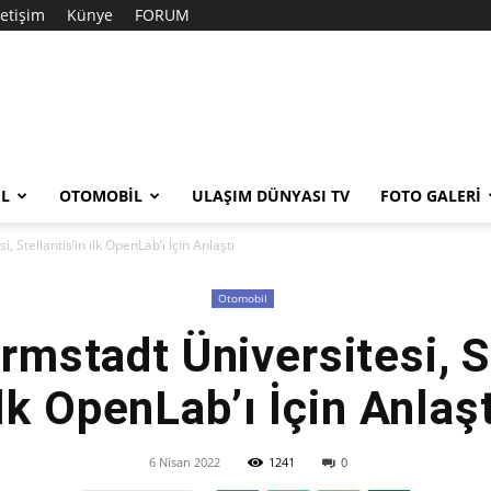
letişim
Künye
FORUM
EL
OTOMOBIL
ULAŞIM DÜNYASI TV
FOTO GALERI
 Stellantis’in ilk OpenLab’ı İçin Anlaştı
Otomobil
rmstadt Üniversitesi, St
ilk OpenLab’ı İçin Anlaşt
6 Nisan 2022
1241
0