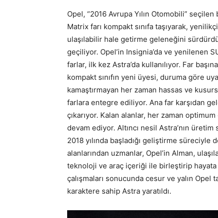
Opel, “2016 Avrupa Yılın Otomobili” seçilen b
Matrix farı kompakt sınıfa taşıyarak, yenilikçi 
ulaşılabilir hale getirme geleneğini sürdürd
geçiliyor. Opel’in Insignia’da ve yenilenen S
farlar, ilk kez Astra’da kullanılıyor. Far ba
kompakt sınıfın yeni üyesi, duruma göre uyar
kamaştırmayan her zaman hassas ve kusursuz 
farlara entegre ediliyor. Ana far karşıdan ge
çıkarıyor. Kalan alanlar, her zaman optimum
devam ediyor. Altıncı nesil Astra’nın üreti
2018 yılında başladığı geliştirme süreciyle 
alanlarından uzmanlar, Opel’in Alman, ulaşıla
teknoloji ve araç içeriği ile birleştirip haya
çalışmaları sonucunda cesur ve yalın Opel t
karaktere sahip Astra yaratıldı.