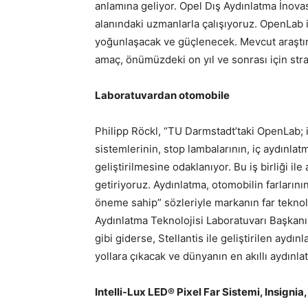
anlamına geliyor. Opel Dış Aydınlatma İnovas
alanındaki uzmanlarla çalışıyoruz. OpenLab i
yoğunlaşacak ve güçlenecek. Mevcut araştırma
amaç, önümüzdeki on yıl ve sonrası için stra
Laboratuvardan otomobile
Philipp Röckl, “TU Darmstadt’taki OpenLab; i
sistemlerinin, stop lambalarının, iç aydınlat
geliştirilmesine odaklanıyor. Bu iş birliği i
getiriyoruz. Aydınlatma, otomobilin farların
öneme sahip” sözleriyle markanın far teknolo
Aydınlatma Teknolojisi Laboratuvarı Başkanı
gibi giderse, Stellantis ile geliştirilen aydın
yollara çıkacak ve dünyanın en akıllı aydınla
Intelli-Lux LED® Pixel Far Sistemi, Insigni