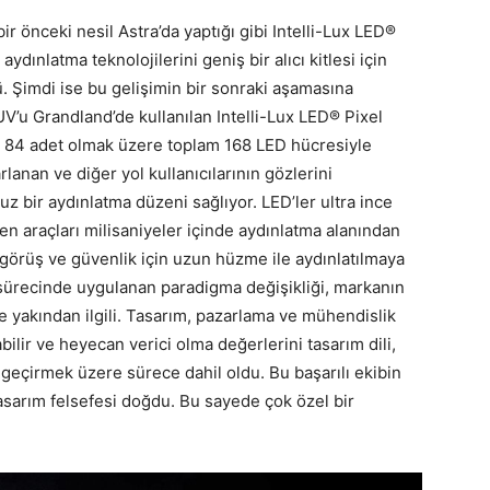
ir önceki nesil Astra’da yaptığı gibi Intelli-Lux LED®
aydınlatma teknolojilerini geniş bir alıcı kitlesi için
ü. Şimdi ise bu gelişimin bir sonraki aşamasına
UV’u Grandland’de kullanılan Intelli-Lux LED® Pixel
şına 84 adet olmak üzere toplam 168 LED hücresiyle
lanan ve diğer yol kullanıcılarının gözlerini
bir aydınlatma düzeni sağlıyor. LED’ler ultra ince
len araçları milisaniyeler içinde aydınlatma alanından
 görüş ve güvenlik için uzun hüzme ile aydınlatılmaya
m sürecinde uygulanan paradigma değişikliği, markanın
de yakından ilgili. Tasarım, pazarlama ve mühendislik
bilir ve heyecan verici olma değerlerini tasarım dili,
ta geçirmek üzere sürece dahil oldu. Bu başarılı ekibin
asarım felsefesi doğdu. Bu sayede çok özel bir