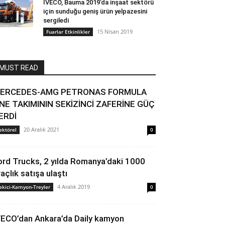
IVECO, Bauma 2019’da inşaat sektörü
için sunduğu geniş ürün yelpazesini
sergiledi
15 Nisan 2019
Fuarlar Etkinlikler
MUST READ
ERCEDES-AMG PETRONAS FORMULA
NE TAKIMININ SEKİZİNCİ ZAFERİNE GÜÇ
ERDİ
20 Aralık 2021
ektörel
0
ord Trucks, 2 yılda Romanya’daki 1000
raçlık satışa ulaştı
4 Aralık 2019
ekici-Kamyon-Treyler
0
VECO’dan Ankara’da Daily kamyon