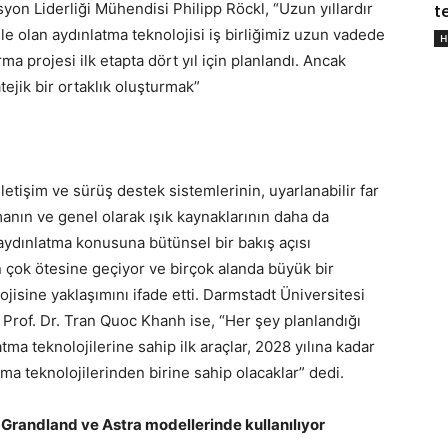
yon Liderliği Mühendisi Philipp Röckl, “Uzun yıllardır
t
le olan aydınlatma teknolojisi iş birliğimiz uzun vadede
H
 projesi ilk etapta dört yıl için planlandı. Ancak
tejik bir ortaklık oluşturmak”
letişim ve sürüş destek sistemlerinin, uyarlanabilir far
manın ve genel olarak ışık kaynaklarının daha da
le aydınlatma konusuna bütünsel bir bakış açısı
ın çok ötesine geçiyor ve birçok alanda büyük bir
jisine yaklaşımını ifade etti. Darmstadt Üniversitesi
 Prof. Dr. Tran Quoc Khanh ise, “Her şey planlandığı
latma teknolojilerine sahip ilk araçlar, 2028 yılına kadar
tma teknolojilerinden birine sahip olacaklar” dedi.
a, Grandland ve Astra modellerinde kullanılıyor