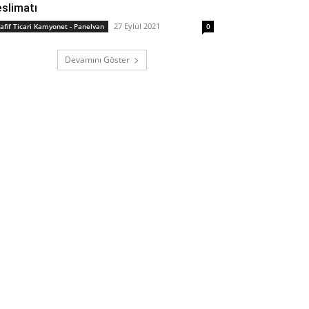
eslimatı
27 Eylül 2021
afif Ticari Kamyonet - Panelvan
0
Devamını Göster