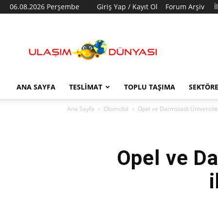
06.08.2026 Perşembe
Giriş Yap / Kayıt Ol
Forum Arşiv
İ
Ulaşım
Dünyası
ANA SAYFA
TESLIMAT
TOPLU TAŞIMA
SEKTÖR
Ana Sayfa
Otomobil
Opel ve Darmstadt Üniversitesi,
Opel ve Da