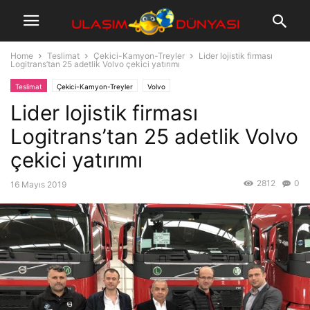
Home
Teslimat
Çekici-Kamyon-Treyler
Lider lojistik firması
Logitrans’tan 25 adetlik Volvo çekici yatırımı
Teslimat
Çekici-Kamyon-Treyler
Volvo
Lider lojistik firması
Logitrans’tan 25 adetlik Volvo
çekici yatırımı
2812
0
16 Mayıs 2019