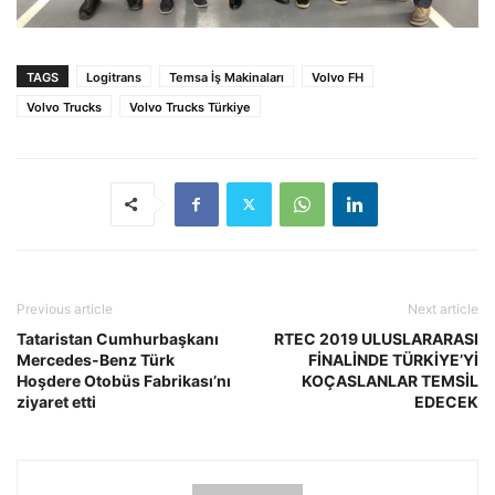
TAGS
Logitrans
Temsa İş Makinaları
Volvo FH
Volvo Trucks
Volvo Trucks Türkiye
Previous article
Next article
Tataristan Cumhurbaşkanı
RTEC 2019 ULUSLARARASI
Mercedes-Benz Türk
FİNALİNDE TÜRKİYE’Yİ
Hoşdere Otobüs Fabrikası’nı
KOÇASLANLAR TEMSİL
ziyaret etti
EDECEK