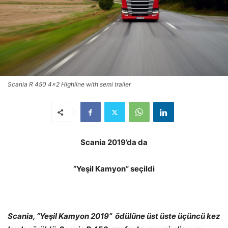
Scania R 450 4x2 Highline with semi trailer
Scania 2019’da da
“Ye
şil Kamyon” seçildi
Scania, “
Ye
ş
il Kamyon 2019”
ö
d
ü
l
ü
n
e
üst üste üçüncü kez