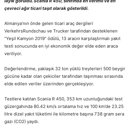
lay
ık görüldü.
Scania R 450, s
ı
n
ı
f
ı
nda en verimli ve en
ç
evreci a
ğır ticari
ta
şı
t olarak gösterildi.
Almanya’nın önde gelen ticari araç dergileri
VerkehrsRundschau ve Trucker tarafından desteklenen
“Yeşil Kamyon 2019” ödülü, 13 aracın karşılaştırmalı yakıt
testi sonucunda en iyi ekonomik değer elde eden araca
veriliyor.
Değerlendirme, yaklaşık 32 ton yüklü treylerleri 500 beygir
gücüne kadar olan çekiciler tarafından taşınması sırasında
elde edilen veriler üzerinden gerçekleşiyor.
Testlere katılan Scania R 450, 353 km uzunluğundaki test
güzergahında 80.42 km/s ortalama hız ve 100 km’de 23.25
litre dizel yakıt tüketimi ile kilometre başına 738 gram sera
gazı (CO2) yaydı.