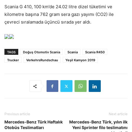
Scania G 410, 100 km’de 24.02 litre dizel tüketimi ve
kilometre başına 762 gram sera gazı yayımı (CO2) ile
çevreci sıralamada üçüncü sırada yer aldı.
TAGS
Doğuş Otomotiv Scania
Scania
Scania R450
Trucker
VerkehrsRundschau
Yeşil Kamyon 2019
Previous article
Next article
Mercedes-Benz Türk Haftalık
Mercedes-Benz Türk, yılın ilk
Otobüs Teslimatları
Yeni Sprinter filo teslimatını