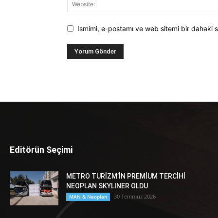
Ismimi, e-postamı ve web sitemi bir dahaki s
Editörün Seçimi
METRO TURİZM’İN PREMİUM TERCİHİ
NEOPLAN SKYLINER OLDU
30 Temmuz 2026
MAN & Neoplan