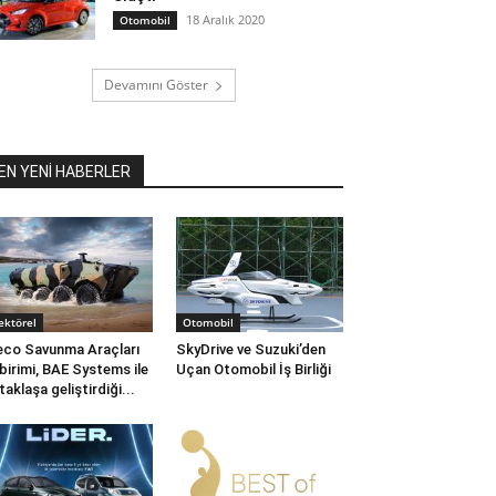
18 Aralık 2020
Otomobil
Devamını Göster
EN YENİ HABERLER
ektörel
Otomobil
eco Savunma Araçları
SkyDrive ve Suzuki’den
 birimi, BAE Systems ile
Uçan Otomobil İş Birliği
taklaşa geliştirdiği...