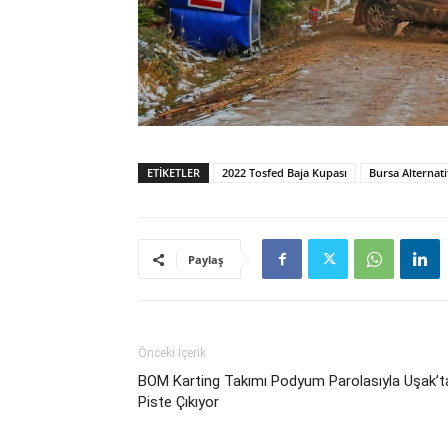
ETIKETLER
2022 Tosfed Baja Kupası
Bursa Alternati
Paylaş
Önceki İçerik
BOM Karting Takımı Podyum Parolasıyla Uşak’t
Piste Çıkıyor