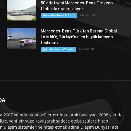
50 adet yeni Mercedes-Benz Travego
filolardaki yerini alıyor
7 Nisan 2016
Mercedes-Benz & Setra
Mercedes-Benz Türk’ten Barsan Global
Lojistik’e, Türkiye’nin en büyük kamyon
teslimatı
30 Mart 2018
Çekici-Kamyon-Treyler
DA
a 2007 yılında otobüscüler grubu olarak başlayan, 2008 yılında
liğe, yeni bir yüze kavuşarak sadece otobüsçülere hitap
n ulaşım sistemlerine hitap etmek adına Ulaşım Dünyası adı