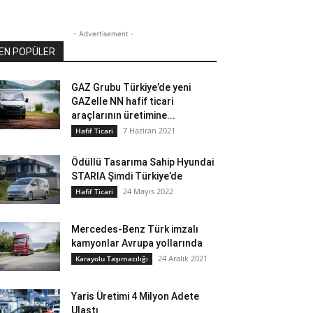
- Advertisement -
EN POPÜLER
GAZ Grubu Türkiye’de yeni
GAZelle NN hafif ticari
araçlarının üretimine...
7 Haziran 2021
Hafif Ticari
Ödüllü Tasarıma Sahip Hyundai
STARIA Şimdi Türkiye’de
24 Mayıs 2022
Hafif Ticari
Mercedes-Benz Türk imzalı
kamyonlar Avrupa yollarında
24 Aralık 2021
Karayolu Taşımacılığı
Yaris Üretimi 4 Milyon Adete
Ulaştı