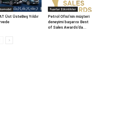
tomobil
Fuarlar Etkinlikler
AT Üst ÜsteBeş Yıldır
Petrol Ofisi’nin müşteri
rvede
deneyimi başarısı Best
of Sales Awards’da...