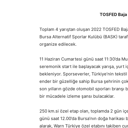
TOSFED Baja K
Toplam 4 yarıştan oluşan 2022 TOSFED Baja 
Bursa Alternatif Sporlar Kulübü (BASK) tara
organize edilecek.
11 Haziran Cumartesi günü saat 11:30’da M
seremonik start ile başlayacak yarışa, yurt i
bekleniyor. Sporseverler, Türkiye’nin teksti
ender bir güzelliğe sahip Bursa şehrinin çok
son yılların gözde otomobil sporları branşı
bir mücadele izleme şansı bulacaklar.
250 km.si özel etap olan, toplamda 2 gün iç
günü saat 12.00’da Bursa’nın doğa harikası b
alarak, Warn Türkiye özel etabını takiben c