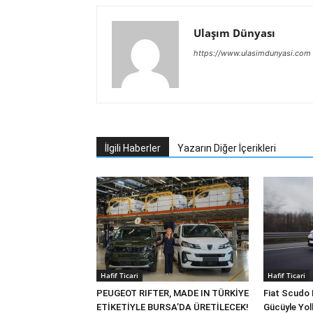
Ulaşım Dünyası
https://www.ulasimdunyasi.com
İlgili Haberler
Yazarın Diğer İçerikleri
Hafif Ticari
Hafif Ticari
PEUGEOT RIFTER, MADE IN TÜRKİYE
Fiat Scudo 
ETİKETİYLE BURSA’DA ÜRETİLECEK!
Gücüyle Yol