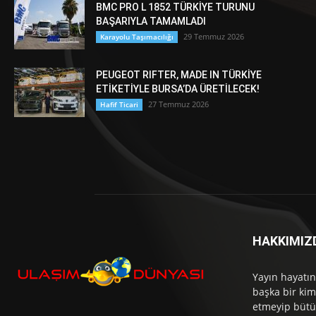
BMC PRO L 1852 TÜRKİYE TURUNU
BAŞARIYLA TAMAMLADI
29 Temmuz 2026
Karayolu Taşımacılığı
PEUGEOT RIFTER, MADE IN TÜRKİYE
ETİKETİYLE BURSA’DA ÜRETİLECEK!
27 Temmuz 2026
Hafif Ticari
HAKKIMIZ
Yayın hayatın
başka bir kim
etmeyip bütü