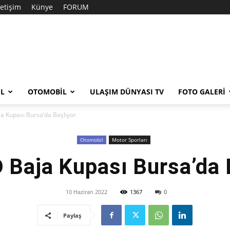
letişim
Künye
FORUM
EL
OTOMOBIL
ULAŞIM DÜNYASI TV
FOTO GALERI
a Kupası Bursa’da Başlıyor
Otomobil
Motor Sporları
Baja Kupası Bursa’da 
10 Haziran 2022
1367
0
Paylaş