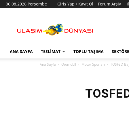
06.08.2026 Perşembe
Giriş Yap / Kayıt Ol
Forum Arşiv
İ
Ulaşım
Dünyası
ANA SAYFA
TESLIMAT
TOPLU TAŞIMA
SEKTÖR
Ana Sayfa
Otomobil
Motor Sporları
TOSFED Baj
TOSFED 