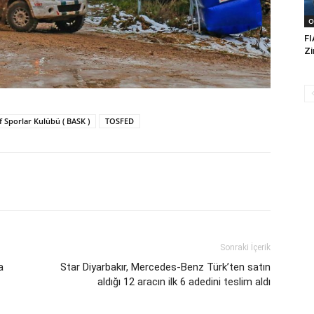
O
FI
Zi
f Sporlar Kulübü ( BASK )
TOSFED
Sonraki İçerik
a
Star Diyarbakır, Mercedes-Benz Türk’ten satın
aldığı 12 aracın ilk 6 adedini teslim aldı