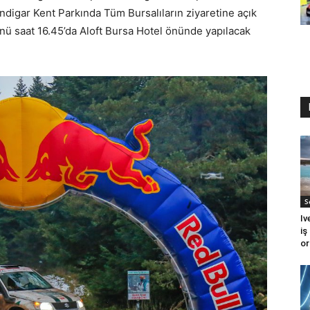
digar Kent Parkında Tüm Bursalıların ziyaretine açık
nü saat 16.45’da Aloft Bursa Hotel önünde yapılacak
S
Iv
iş
or