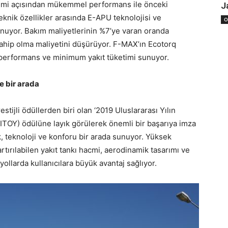
ketimi açısından mükemmel performans ile önceki
J
Teknik özellikler arasında E-APU teknolojisi ve
O
unuyor. Bakım maliyetlerinin %7’ye varan oranda
 sahip olma maliyetini düşürüyor. F-MAX’ın Ecotorq
performans ve minimum yakıt tüketimi sunuyor.
e bir arada
stijli ödüllerden biri olan ‘2019 Uluslararası Yılın
 ITOY) ödülüne layık görülerek önemli bir başarıya imza
, teknoloji ve konforu bir arada sunuyor. Yüksek
rtırılabilen yakıt tankı hacmi, aerodinamik tasarımı ve
ollarda kullanıcılara büyük avantaj sağlıyor.