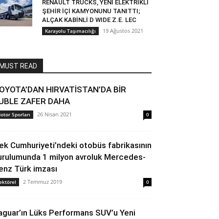
RENAULT TRUCKS, YENİ ELEKTRİKLİ
ŞEHİR İÇİ KAMYONUNU TANITTI;
ALÇAK KABİNLİ D WIDE Z.E. LEC
19 Ağustos 2021
Karayolu Taşımacılığı
MUST READ
OYOTA’DAN HIRVATİSTAN’DA BİR
UBLE ZAFER DAHA
26 Nisan 2021
otor Sporları
0
ek Cumhuriyeti’ndeki otobüs fabrikasının
urulumunda 1 milyon avroluk Mercedes-
enz Türk imzası
2 Temmuz 2019
ektörel
0
aguar’ın Lüks Performans SUV’u Yeni