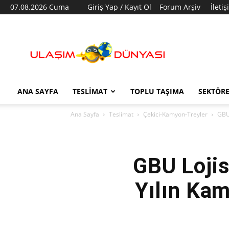
07.08.2026 Cuma
Giriş Yap / Kayıt Ol
Forum Arşiv
İleti
Ulaşım
Dünyası
ANA SAYFA
TESLIMAT
TOPLU TAŞIMA
SEKTÖR
Ana Sayfa
Teslimat
Çekici-Kamyon-Treyler
GBU 
GBU Lojis
Yılın Kam