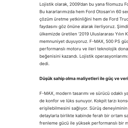
Lojistik olarak, 2009’dan bu yana filomuzu
Bu kararlarımızda hem Ford Otosan’ın 60 se
çözüm üretme yetkinliğini hem de Ford Truck
faydasını göz önüne alarak ilerliyoruz. Şimd
ülkemizde üretilen ‘2019 Uluslararası Yılı
memnuniyet duyuyoruz. F-MAX, 500 PS güce 
performanslı motoru ve ileri teknolojik dona
beğenisini kazandı. Lojistik operasyonlarımı
dedi.
Düşük sahip olma maliyetleri ile güç ve ver
F-MAX, modern tasarımı ve sürücü odaklı yak
de konfor ve lüks sunuyor. Kokpit tarzı kons
erişilebilmesini sağlıyor. Sürüş deneyiminin
detaylarla birlikte kabinde ferah bir orta
frenleme gücü ile yüksek performanslı bir m