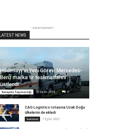
- Advertisement -
LATEST NEWS
Hödlmayr’ın Yeni Görevi Mercedes-
Benz marka tır teslimatlarını
üstlendi.
30 Ekim 2019
0
Karayolu Taşımacılığı
CAG Logistics rotasına Uzak Doğu
ülkelerini de ekledi
7 Eylül 2021
Sektörel