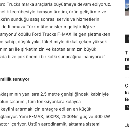
 Ford Trucks marka araçlarla büyütmeye devam ediyoruz.
nelik tecrübesiyle kamyon üretim, ürün geliştirme ve
s’ın sunduğu satış sonrası servis ve hizmetlerin
i de filomuzu Türk mühendislerin geliştirdiği ve
n Kamyonu’ ödüllü Ford Trucks F-MAX ile genişletmekten
sahip, düşük yakıt tüketimiyle dikkat çeken yüksek
nımları ile şirketimizin ve kaptanlarımızın büyük
T
zda bize çok önemli bir katkı sunacağına inanıyoruz”
D
M
imlilik sunuyor
Ç
k
laşımının yanı sıra 2.5 metre genişliğindeki kabiniyle
B
olun tasarımı, tüm fonksiyonlara kolayca
S
 keyfini artırmak için entegre edilen en küçük
m sağlanıyor. Yeni F-MAX, 500PS, 2500Nm güç ve 400 kW
otor içeriyor. Üstün aerodinamik, aktarma sistemi
J