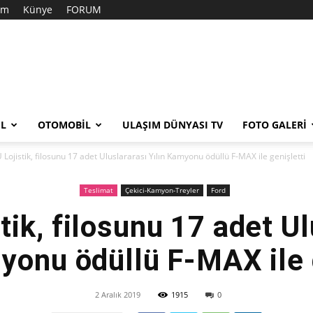
şim
Künye
FORUM
EL
OTOMOBIL
ULAŞIM DÜNYASI TV
FOTO GALERI
Lojistik, filosunu 17 adet Uluslararası Yılın Kamyonu ödüllü F-MAX ile genişletti
Teslimat
Çekici-Kamyon-Treyler
Ford
tik, filosunu 17 adet Ul
yonu ödüllü F-MAX ile 
2 Aralık 2019
1915
0