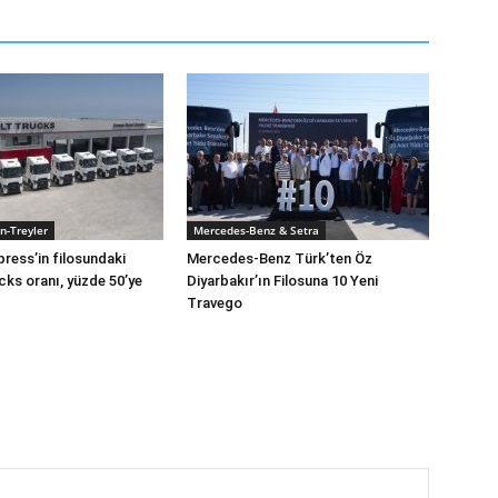
n-Treyler
Mercedes-Benz & Setra
press’in filosundaki
Mercedes-Benz Türk’ten Öz
cks oranı, yüzde 50’ye
Diyarbakır’ın Filosuna 10 Yeni
Travego