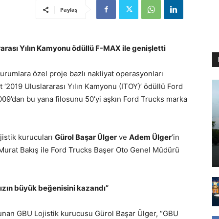
Paylaş
rarası Yılın Kamyonu ödüllü F-MAX ile genişletti
a kurumlara özel proje bazlı nakliyat operasyonları
et ‘2019 Uluslararası Yılın Kamyonu (ITOY)’ ödüllü Ford
2009’dan bu yana filosunu 50’yi aşkın Ford Trucks marka
istik kurucuları
Gürol Başar Ülger
ve
Adem Ülger
’in
 Murat Bakış ile Ford Trucks Başer Oto Genel Müdürü
mızın büyük beğenisini kazandı”
unan GBU Lojistik kurucusu Gürol Başar Ülger, “GBU