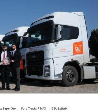
ks Başer Oto
Ford Trucks F-MAX
GBU Lojistik