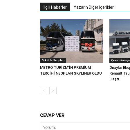
İlgili Haberler
Yazarın Diğer İçerikleri
MAN & Neoplan
Çekici-Kamyo
METRO TURİZM’İN PREMİUM
Onaylar Eks
TERCİHİ NEOPLAN SKYLINER OLDU
Renault Tru
ulaştı
CEVAP VER