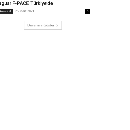
aguar F-PACE Türkiye’de
25 Mart 2021
tomobil
0
Devamını Göster