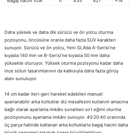
Bagaj hacmi VDA
lt
435
421
+14
Daha yüksek ve daha dik sürücü ve ön yolcu oturma
pozisyonu, öncüsüne oranla daha fazla SUV karakteri
sunuyor. Sürücü ve ön yolcu, Yeni GLA’da A-Serisi’ne
kıyasla 140 mm ve B-Serisi’ne kıyasla 50 mm daha
yüksekte oturuyor. Yüksek oturma pozisyonu kadar daha
ince sütun tasarımlarının da katkısıyla daha fazla görüş
alanı sunuluyor.
14 cm kadar ileri-geri hareket edebilen manuel
ayarlanabilir arka koltuklar diz mesafesini kullanım amacına
bağlı olarak ayarlama imkânı sunarken sırt eğimi oturma
pozisyonunu ayarlama imkânı sunuyor. 40:20:40 oranında
üç parça halinde katlanan arka koltuklarla bagaj hacmi daha
büyük nesneleri taşımak üzere büyütülebiliyor.