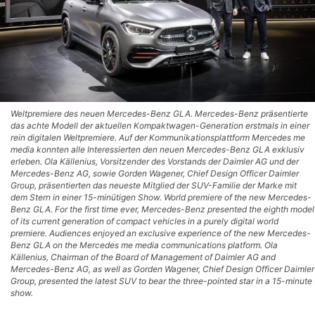
Weltpremiere des neuen Mercedes-Benz GLA. Mercedes-Benz präsentierte
das achte Modell der aktuellen Kompaktwagen-Generation erstmals in einer
rein digitalen Weltpremiere. Auf der Kommunikationsplattform Mercedes me
media konnten alle Interessierten den neuen Mercedes-Benz GLA exklusiv
erleben. Ola Källenius, Vorsitzender des Vorstands der Daimler AG und der
Mercedes-Benz AG, sowie Gorden Wagener, Chief Design Officer Daimler
Group, präsentierten das neueste Mitglied der SUV-Familie der Marke mit
dem Stern in einer 15-minütigen Show. World premiere of the new Mercedes-
Benz GLA. For the first time ever, Mercedes-Benz presented the eighth model
of its current generation of compact vehicles in a purely digital world
premiere. Audiences enjoyed an exclusive experience of the new Mercedes-
Benz GLA on the Mercedes me media communications platform. Ola
Källenius, Chairman of the Board of Management of Daimler AG and
Mercedes-Benz AG, as well as Gorden Wagener, Chief Design Officer Daimler
Group, presented the latest SUV to bear the three-pointed star in a 15-minute
show.