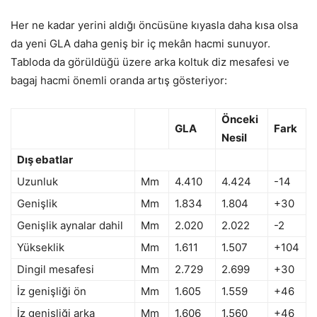
Her ne kadar yerini aldığı öncüsüne kıyasla daha kısa olsa
da yeni GLA daha geniş bir iç mekân hacmi sunuyor.
Tabloda da görüldüğü üzere arka koltuk diz mesafesi ve
bagaj hacmi önemli oranda artış gösteriyor:
Önceki
GLA
Fark
Nesil
Dış ebatlar
Uzunluk
Mm
4.410
4.424
-14
Genişlik
Mm
1.834
1.804
+30
Genişlik aynalar dahil
Mm
2.020
2.022
-2
Yükseklik
Mm
1.611
1.507
+104
Dingil mesafesi
Mm
2.729
2.699
+30
İz genişliği ön
Mm
1.605
1.559
+46
İz genişliği arka
Mm
1.606
1.560
+46