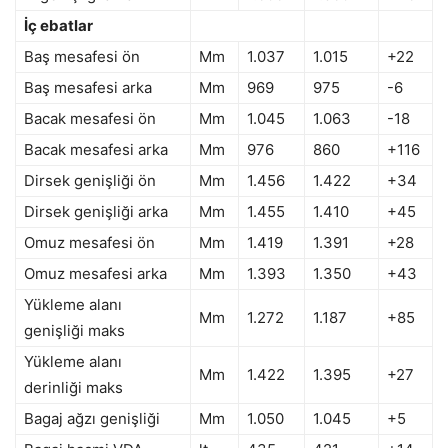
İç ebatlar
Baş mesafesi ön
Mm
1.037
1.015
+22
Baş mesafesi arka
Mm
969
975
-6
Bacak mesafesi ön
Mm
1.045
1.063
-18
Bacak mesafesi arka
Mm
976
860
+116
Dirsek genişliği ön
Mm
1.456
1.422
+34
Dirsek genişliği arka
Mm
1.455
1.410
+45
Omuz mesafesi ön
Mm
1.419
1.391
+28
Omuz mesafesi arka
Mm
1.393
1.350
+43
Yükleme alanı
Mm
1.272
1.187
+85
genişliği maks
Yükleme alanı
Mm
1.422
1.395
+27
derinliği maks
Bagaj ağzı genişliği
Mm
1.050
1.045
+5