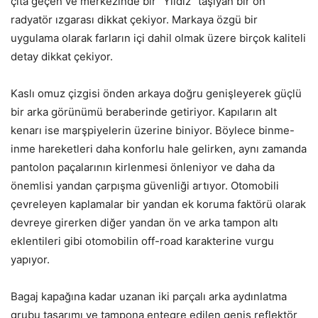
çıta geçen ve merkezinde bir “Yıldız” taşıyan bir ön
radyatör ızgarası dikkat çekiyor. Markaya özgü bir
uygulama olarak farların içi dahil olmak üzere birçok kaliteli
detay dikkat çekiyor.
Kaslı omuz çizgisi önden arkaya doğru genişleyerek güçlü
bir arka görünümü beraberinde getiriyor. Kapıların alt
kenarı ise marşpiyelerin üzerine biniyor. Böylece binme-
inme hareketleri daha konforlu hale gelirken, aynı zamanda
pantolon paçalarının kirlenmesi önleniyor ve daha da
önemlisi yandan çarpışma güvenliği artıyor. Otomobili
çevreleyen kaplamalar bir yandan ek koruma faktörü olarak
devreye girerken diğer yandan ön ve arka tampon altı
eklentileri gibi otomobilin off-road karakterine vurgu
yapıyor.
Bagaj kapağına kadar uzanan iki parçalı arka aydınlatma
grubu tasarımı ve tampona entegre edilen geniş reflektör