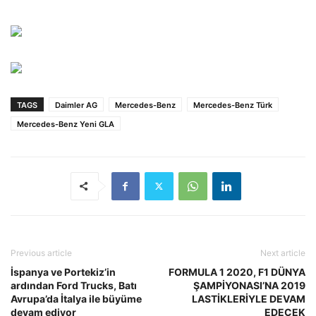
TAGS
Daimler AG
Mercedes-Benz
Mercedes-Benz Türk
Mercedes-Benz Yeni GLA
Previous article
Next article
İspanya ve Portekiz’in
FORMULA 1 2020, F1 DÜNYA
ardından Ford Trucks, Batı
ŞAMPİYONASI’NA 2019
Avrupa’da İtalya ile büyüme
LASTİKLERİYLE DEVAM
devam ediyor
EDECEK