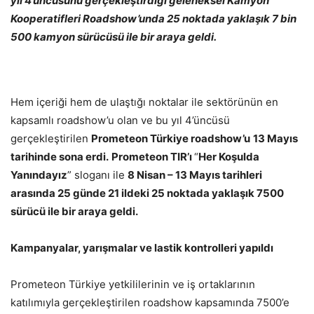
yıl 4’üncüsünü gerçekleştirdiği geleneksel Kamyon
Kooperatifleri Roadshow’unda 25 noktada yaklaşık 7 bin
500 kamyon sürücüsü ile bir araya geldi.
Hem içeriği hem de ulaştığı noktalar ile sektörünün en
kapsamlı roadshow’u olan ve bu yıl 4’üncüsü
gerçekleştirilen
Prometeon Türkiye roadshow
’u
13 Mayıs
tarihinde sona erdi.
Prometeon TIR’ı
“
Her Koşulda
Yanındayız
” sloganı ile
8 Nisan – 13 Mayıs tarihleri
arasında
25
günde
21
ildeki
25
noktada
yaklaşık 7500
sürücü ile bir araya geldi.
Kampanyalar, yarışmalar ve lastik kontrolleri yapıldı
Prometeon Türkiye yetkililerinin ve iş ortaklarının
katılımıyla gerçekleştirilen roadshow kapsamında 7500’e