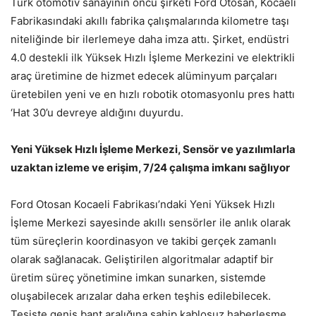
Türk otomotiv sanayinin öncü şirketi Ford Otosan, Kocaeli
Fabrikasındaki akıllı fabrika çalışmalarında kilometre taşı
niteliğinde bir ilerlemeye daha imza attı. Şirket, endüstri
4.0 destekli ilk Yüksek Hızlı İşleme Merkezini ve elektrikli
araç üretimine de hizmet edecek alüminyum parçaları
üretebilen yeni ve en hızlı robotik otomasyonlu pres hattı
‘Hat 30’u devreye aldığını duyurdu.
Yeni Yüksek Hızlı İşleme Merkezi, Sensör ve yazılımlarla
uzaktan izleme ve erişim, 7/24 çalışma imkanı sağlıyor
Ford Otosan Kocaeli Fabrikası’ndaki Yeni Yüksek Hızlı
İşleme Merkezi sayesinde akıllı sensörler ile anlık olarak
tüm süreçlerin koordinasyon ve takibi gerçek zamanlı
olarak sağlanacak. Geliştirilen algoritmalar adaptif bir
üretim süreç yönetimine imkan sunarken, sistemde
oluşabilecek arızalar daha erken teşhis edilebilecek.
Tesiste geniş bant aralığına sahip kablosuz haberleşme