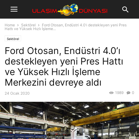
Home
Sektörel
Ford Otosan, Endüstri 4.0’ı destekleyen yeni Pres
Hattı ve Yüksek Hızlı İşleme...
Sektörel
Ford Otosan, Endüstri 4.0’ı
destekleyen yeni Pres Hattı
ve Yüksek Hızlı İşleme
Merkezini devreye aldı
1989
0
24 Ocak 2020