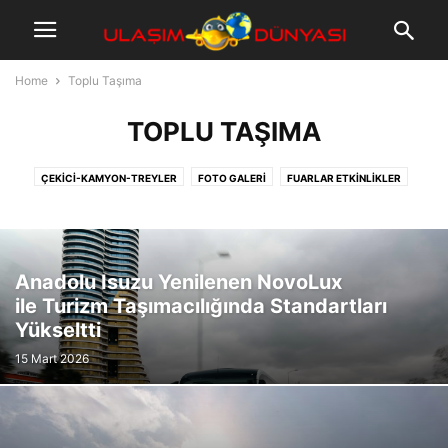
Home
Toplu Taşıma
TOPLU TAŞIMA
ÇEKICI-KAMYON-TREYLER
FOTO GALERI
FUARLAR ETKINLIKLER
KAMPANYALAR
OTOMOBIL
ŞEHIRLER ARASI
SEKTÖREL
TESLIMAT
TOPLU TAŞIMA
VIDEO
Anadolu Isuzu Yenilenen NovoLux
ile Turizm Taşımacılığında Standartları
Yükseltti
15 Mart 2026