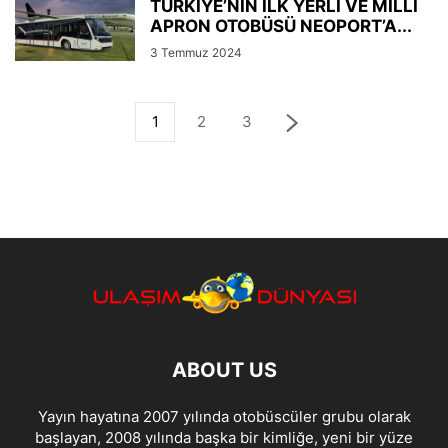
TÜRKİYE’NİN İLK YERLİ VE MİLLİ
APRON OTOBÜSÜ NEOPORT’A...
3 Temmuz 2024
1
2
3
ABOUT US
Yayın hayatına 2007 yılında otobüscüler grubu olarak
başlayan, 2008 yılında başka bir kimliğe, yeni bir yüze