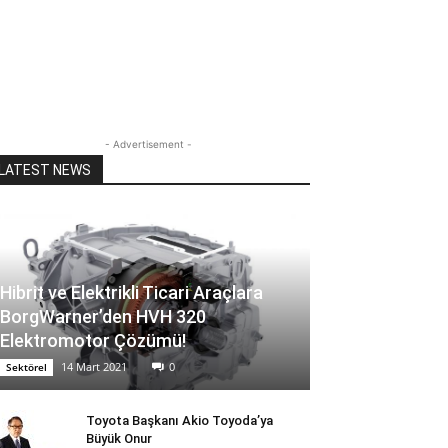
- Advertisement -
LATEST NEWS
Hibrit ve Elektrikli Ticari Araçlara
BorgWarner’den HVH 320
Elektromotor Çözümü!
14 Mart 2021
0
Sektörel
Toyota Başkanı Akio Toyoda’ya
Büyük Onur