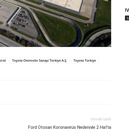
I
Ç
brid
Toyota Otomotiv Sanayi Türkiye A.Ş.
Toyota Türkiye
Sonraki İçerik
Ford Otosan Koronavirüs Nedeniyle 2 Hafta