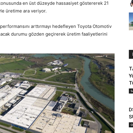
a konusunda en üst düzeyde hassasiyet göstererek 21
le üretime ara veriyor.
at performansını arttırmayı hedefleyen Toyota Otomotiv
şacak durumu gözden geçirerek üretim faaliyetlerini
T
Y
T
S
D
S
O