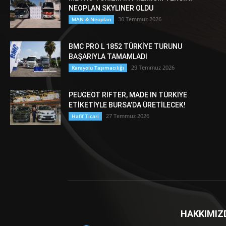
NEOPLAN SKYLINER OLDU
30 Temmuz 2026
MAN & Neoplan
BMC PRO L 1852 TÜRKİYE TURUNU
BAŞARIYLA TAMAMLADI
29 Temmuz 2026
Karayolu Taşımacılığı
PEUGEOT RIFTER, MADE IN TÜRKİYE
ETİKETİYLE BURSA’DA ÜRETİLECEK!
27 Temmuz 2026
Hafif Ticari
HAKKIMIZ