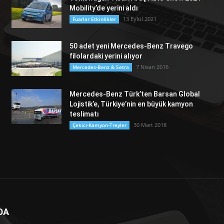
Mobility’de yerini aldı
13 Eylül 2021
Fuarlar Etkinlikler
50 adet yeni Mercedes-Benz Travego
filolardaki yerini alıyor
7 Nisan 2016
Mercedes-Benz & Setra
Mercedes-Benz Türk’ten Barsan Global
Lojistik’e, Türkiye’nin en büyük kamyon
teslimatı
30 Mart 2018
Çekici-Kamyon-Treyler
DA