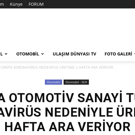
şim
Künye
FORUM
EL
OTOMOBIL
ULAŞIM DÜNYASI TV
FOTO GALERI
ÜRKİYE KORONAVİRÜS NEDENİYLE ÜRETİME 2 HAFTA ARA VERİYOR
Otomobil
Otomobil - SUV
A OTOMOTİV SANAYİ T
VİRÜS NEDENİYLE ÜR
HAFTA ARA VERİYOR