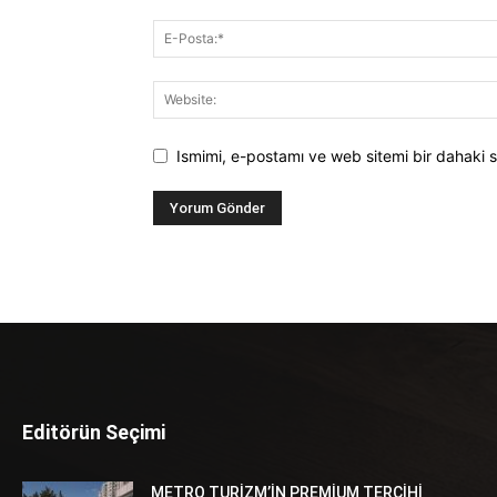
Ismimi, e-postamı ve web sitemi bir dahaki s
Editörün Seçimi
METRO TURİZM’İN PREMİUM TERCİHİ