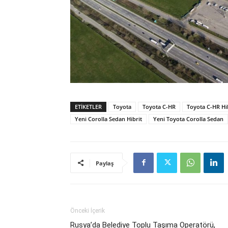
ETIKETLER
Toyota
Toyota C-HR
Toyota C-HR Hi
Yeni Corolla Sedan Hibrit
Yeni Toyota Corolla Sedan
Paylaş
Önceki İçerik
Rusya’da Belediye Toplu Taşıma Operatörü,