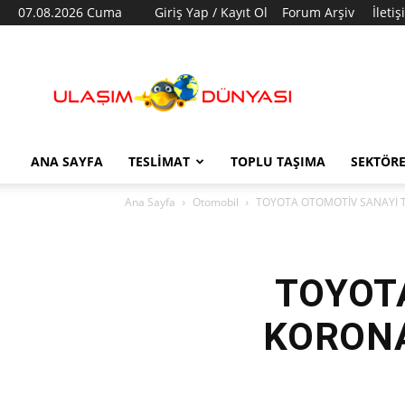
07.08.2026 Cuma
Giriş Yap / Kayıt Ol
Forum Arşiv
İleti
Ulaşım
Dünyası
ANA SAYFA
TESLIMAT
TOPLU TAŞIMA
SEKTÖR
Ana Sayfa
Otomobil
TOYOTA OTOMOTİV SANAYİ T
TOYOT
KORONA