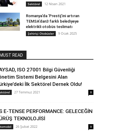
12 Nisan 2021
Sektörel
Romanya’da ‘Prestij’ini artıran
TEMSA’dan3 farklı belediyeye
elektrikli otobüs teslimatı
9 Ocak 2025
Şehiriçi Otobüsler
MUST READ
AYSAD, ISO 27001 Bilgi Güvenliği
önetim Sistemi Belgesini Alan
ürkiye’deki İlk Sektörel Dernek Oldu!
27 Temmuz 2021
ektörel
0
S E-TENSE PERFORMANCE: GELECEĞİN
ÜRÜŞ TEKNOLOJİSİ
26 Şubat 2022
tomobil
0