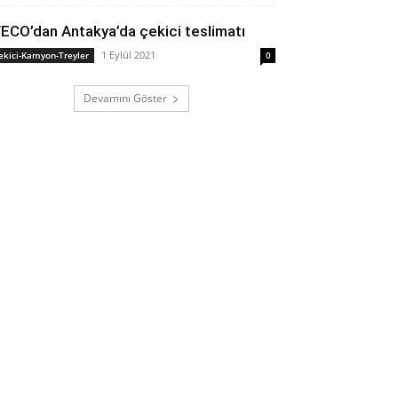
VECO’dan Antakya’da çekici teslimatı
1 Eylül 2021
ekici-Kamyon-Treyler
0
Devamını Göster