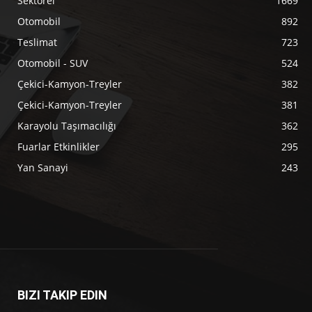
Sektörel
1669
Otomobil
892
Teslimat
723
Otomobil - SUV
524
Çekici-Kamyon-Treyler
382
Çekici-Kamyon-Treyler
381
Karayolu Taşımacılığı
362
Fuarlar Etkinlikler
295
Yan Sanayi
243
BIZI TAKIP EDIN