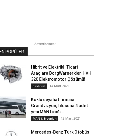
- Advertisement -
EN POPÜLER
Hibrit ve Elektrikli Ticari
Araçlara BorgWarner’den HVH
320 Elektromotor Çözümü!
14 Mart 2021
Sektörel
Köklü seyahat firması
Grandvizyon, filosuna 4 adet
yeni MAN Lion’s...
12 Mart 2021
MAN & Neoplan
Mercedes-Benz Türk Otobüs