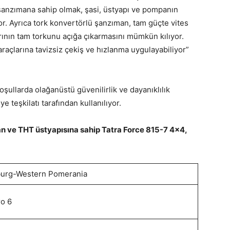
 şanzımana sahip olmak, şasi, üstyapı ve pompanın
ıyor. Ayrıca tork konvertörlü şanzıman, tam güçte vites
ının tam torkunu açığa çıkarmasını mümkün kılıyor.
araçlarına tavizsiz çekiş ve hızlanma uygulayabiliyor”
oşullarda olağanüstü güvenilirlik ve dayanıklılık
 teşkilatı tarafından kullanılıyor.
n ve THT üstyapısına sahip Tatra Force 815-7 4×4,
urg-Western Pomerania
ro 6