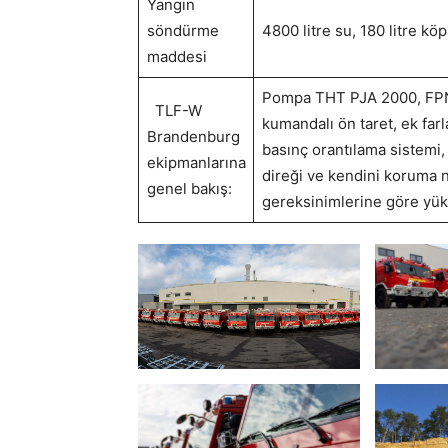
Yangın
söndürme
4800 litre su, 180 litre kö
maddesi
Pompa THT PJA 2000, FPN 1
TLF-W
kumandalı ön taret, ek farl
Brandenburg
basınç orantılama sistemi, 
ekipmanlarına
direği ve kendini koruma 
genel bakış:
gereksinimlerine göre yük