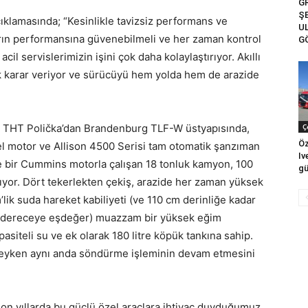
G
Ş
klamasında; “Kesinlikle tavizsiz performans ve
U
arın performansına güvenebilmeli ve her zaman kontrol
G
il servislerimizin işini çok daha kolaylaştırıyor. Akıllı
ik karar veriyor ve sürücüyü hem yolda hem de arazide
si THT Polička’dan Brandenburg TLF-W üstyapısında,
Ç
Öz
zel motor ve Allison 4500 Serisi tam otomatik şanzıman
Iv
 bir Cummins motorla çalışan 18 tonluk kamyon, 100
gü
ıyor. Dört tekerlekten çekiş, arazide her zaman yüksek
’lik suda hareket kabiliyeti (ve 110 cm derinliğe kadar
38 dereceye eşdeğer) muazzam bir yüksek eğim
pasiteli su ve ek olarak 180 litre köpük tankına sahip.
ndeyken aynı anda söndürme işleminin devam etmesini
n yıllarda bu güçlü özel araçlara ihtiyaç duyduğumuz