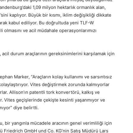
andenburg’daki 1,09 milyon hektarlık ormanlık alan,
ni kaplıyor. Büyük bir kısmı, iklim değişikliği dikkate
arak kabul ediliyor. Bu doğrultuda yeni TLF-W
li olmasını ve acil müdahale operasyonlarımızı
acil durum araçlarının gereksinimlerini karşılamak için
phan Marker, “Araçların kolay kullanımı ve sarsıntısız
kolaylaştırıyor. Vites değiştirmek zorunda kalmıyorlar
r. Allison’ın patentli tork konvertörü, kalkış ve
r. Vites geçişlerinde çekişte kesinti yaşanmıyor ve
ıyor” diye belirtti.
bir yangınla mücadele aracının genel verimliliği için
örü Friedrich GmbH und Co. KG’nin Satış Müdürü Lars