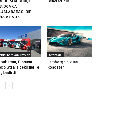
RUBU’NDA GÖKÇE
Genel Müdür
ENOCAK’A
LUSLARARASI BİR
ÖREV DAHA
ekici-Kamyon-Treyler
Otomobil
babacan, filosunu
Lamborghini Sian
eco Stralis çekiciler ile
Roadster
çlendirdi