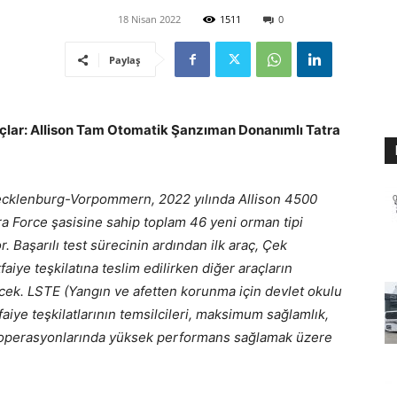
18 Nisan 2022
1511
0
Paylaş
lar: Allison Tam Otomatik Şanzıman Donanımlı Tatra
ecklenburg-Vorpommern, 2022 yılında Allison 4500
a Force şasisine sahip toplam 46 yeni orman tipi
. Başarılı test sürecinin ardından ilk araç, Çek
faiye teşkilatına teslim edilirken diğer araçların
ecek. LSTE (Yangın ve afetten korunma için devlet okulu
faiye teşkilatlarının temsilcileri, maksimum sağlamlık,
ı operasyonlarında yüksek performans sağlamak üzere