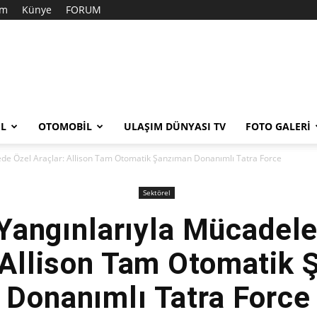
im
Künye
FORUM
EL
OTOMOBIL
ULAŞIM DÜNYASI TV
FOTO GALERI
de Özel Araçlar: Allison Tam Otomatik Şanzıman Donanımlı Tatra Force
Sektörel
Yangınlarıyla Mücadele
 Allison Tam Otomatik
Donanımlı Tatra Force