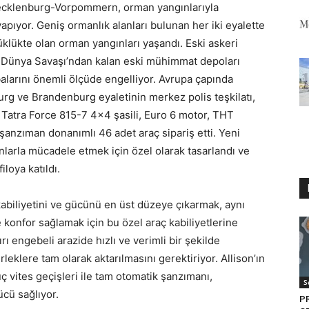
ecklenburg-Vorpommern, orman yangınlarıyla
apıyor. Geniş ormanlık alanları bulunan her iki eyalette
yüklükte olan orman yangınları yaşandı. Eski askeri
ci Dünya Savaşı’ndan kalan eski mühimmat depoları
larını önemli ölçüde engelliyor. Avrupa çapında
urg ve Brandenburg eyaletinin merkez polis teşkilatı,
ına Tatra Force 815-7 4×4 şasili, Euro 6 motor, THT
şanzıman donanımlı 46 adet araç sipariş etti. Yeni
ınlarla mücadele etmek için özel olarak tasarlandı ve
loya katıldı.
kabiliyetini ve gücünü en üst düzeye çıkarmak, aynı
konfor sağlamak için bu özel araç kabiliyetlerine
ı engebeli arazide hızlı ve verimli bir şekilde
klere tam olarak aktarılmasını gerektiriyor. Allison’ın
ç vites geçişleri ile tam otomatik şanzımanı,
S
cü sağlıyor.
P