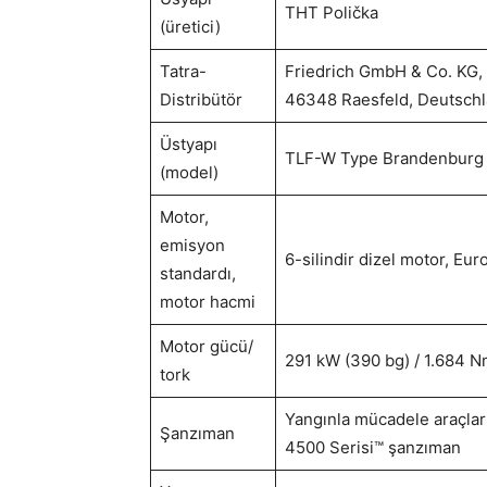
THT Polička
(üretici)
Tatra-
Friedrich GmbH & Co. KG,
Distribütör
46348 Raesfeld, Deutschl
Üstyapı
TLF-W Type Brandenburg
(model)
Motor,
emisyon
6-silindir dizel motor, Eur
standardı,
motor hacmi
Motor gücü/
291 kW (390 bg) / 1.684 N
tork
Yangınla mücadele araçları 
Şanzıman
4500 Serisi™ şanzıman