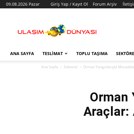
09.08.2026 Pazar
Giriş Yap / Kayıt Ol
Forum Arşiv
İletiş
Ulaşım
Dünyası
ANA SAYFA
TESLIMAT
TOPLU TAŞIMA
SEKTÖR
Ana Sayfa
Sektörel
Orman Yangınlarıyla Mücadele
Orman 
Araçlar: