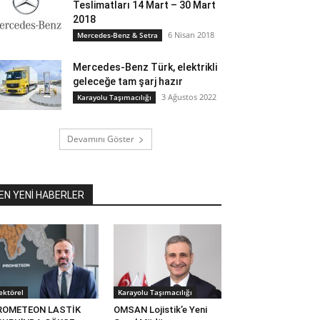
Teslimatları 14 Mart – 30 Mart
2018
6 Nisan 2018
Mercedes-Benz & Setra
Mercedes-Benz Türk, elektrikli
geleceğe tam şarj hazır
3 Ağustos 2022
Karayolu Taşımacılığı
Devamını Göster
EN YENİ HABERLER
ektörel
Karayolu Taşımacılığı
ROMETEON LASTİK
OMSAN Lojistik’e Yeni