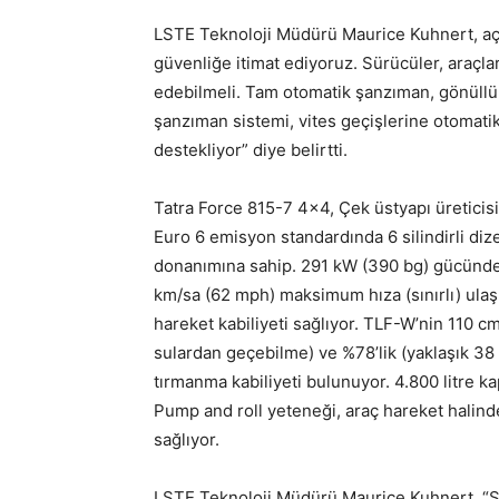
LSTE Teknoloji Müdürü Maurice Kuhnert, açı
güvenliğe itimat ediyoruz. Sürücüler, araçl
edebilmeli. Tam otomatik şanzıman, gönüllü ac
şanzıman sistemi, vites geçişlerine otomat
destekliyor” diye belirtti.
Tatra Force 815-7 4×4, Çek üstyapı üretici
Euro 6 emisyon standardında 6 silindirli di
donanımına sahip. 291 kW (390 bg) gücünde
km/sa (62 mph) maksimum hıza (sınırlı) ulaş
hareket kabiliyeti sağlıyor. TLF-W’nin 110 cm
sulardan geçebilme) ve %78’lik (yaklaşık 
tırmanma kabiliyeti bulunuyor. 4.800 litre ka
Pump and roll yeteneği, araç hareket hali
sağlıyor.
LSTE Teknoloji Müdürü Maurice Kuhnert, “So