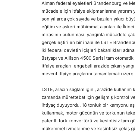
Alman federal eyaletleri Brandenburg ve M
mücadele için itfaiye ekipmanlarına yatırım y
son yıllarda çok sayıda ve bazıları yıkıcı bü
eğitim ve askeri mühimmat alanları ile İkin
mirasının bulunması, yangınla mücadele çaba
gerçekleştirilen bir ihale ile LSTE Brandenb
iki federal devletin içişleri bakanlıkları ad
üstyapı ve Allison 4500 Serisi tam otomatik 
itfaiye araçları, engebeli arazide çıkan yang
mevcut itfaiye araçlarını tamamlamak üzere fi
LSTE, aracın sağlamlığını, arazide kullanım 
zamanda mürettebat için gelişmiş kontrol ve 
ihtiyaç duyuyordu. 18 tonluk bir kamyonu aşır
kullanmak, motor gücünün ve torkunun tekerle
patentli tork konvertörü ve kesintisiz tam gü
mükemmel ivmelenme ve kesintisiz çekiş gü