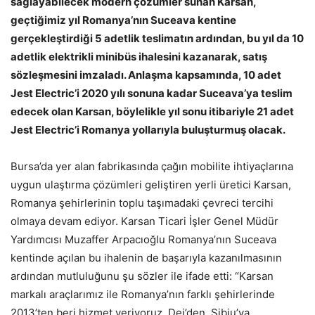
sağlayabilecek modern çözümler sunan Karsan,
geçtiğimiz yıl Romanya’nın Suceava kentine
gerçekleştirdiği 5 adetlik teslimatın ardından, bu yıl da 10
adetlik elektrikli minibüs ihalesini kazanarak, satış
sözleşmesini imzaladı. Anlaşma kapsamında, 10 adet
Jest Electric’i 2020 yılı sonuna kadar Suceava’ya teslim
edecek olan Karsan, böylelikle yıl sonu itibariyle 21 adet
Jest Electric’i Romanya yollarıyla buluşturmuş olacak.
Bursa’da yer alan fabrikasında çağın mobilite ihtiyaçlarına
uygun ulaştırma çözümleri geliştiren yerli üretici Karsan,
Romanya şehirlerinin toplu taşımadaki çevreci tercihi
olmaya devam ediyor. Karsan Ticari İşler Genel Müdür
Yardımcısı Muzaffer Arpacıoğlu Romanya’nın Suceava
kentinde açılan bu ihalenin de başarıyla kazanılmasının
ardından mutluluğunu şu sözler ile ifade etti: “Karsan
markalı araçlarımız ile Romanya’nın farklı şehirlerinde
2013’ten beri hizmet veriyoruz. Dej’den, Sibiu’ya,