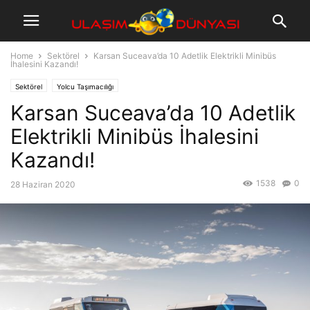
Home
Sektörel
Karsan Suceava’da 10 Adetlik Elektrikli Minibüs
İhalesini Kazandı!
Sektörel
Yolcu Taşımacılığı
Karsan Suceava’da 10 Adetlik
Elektrikli Minibüs İhalesini
Kazandı!
1538
0
28 Haziran 2020