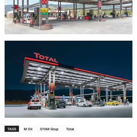
TAGS
M Oil
OYAK Grup
Total