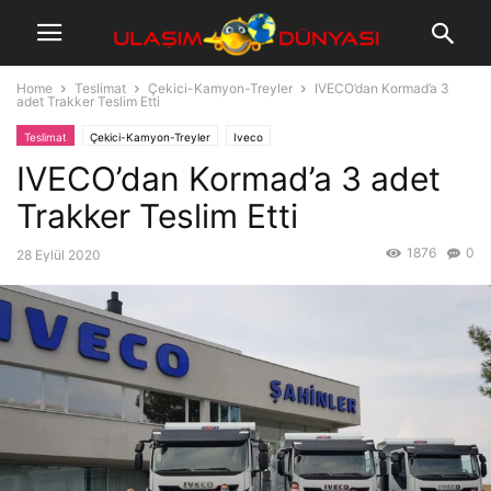
Home
Teslimat
Çekici-Kamyon-Treyler
IVECO’dan Kormad’a 3
adet Trakker Teslim Etti
Teslimat
Çekici-Kamyon-Treyler
Iveco
IVECO’dan Kormad’a 3 adet
Trakker Teslim Etti
1876
0
28 Eylül 2020