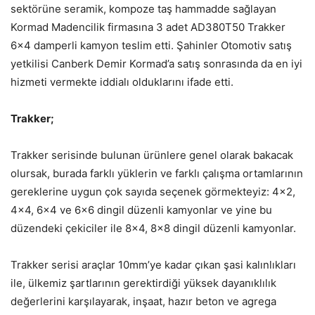
sektörüne seramik, kompoze taş hammadde sağlayan
Kormad Madencilik firmasına 3 adet AD380T50 Trakker
6×4 damperli kamyon teslim etti. Şahinler Otomotiv satış
yetkilisi Canberk Demir Kormad’a satış sonrasında da en iyi
hizmeti vermekte iddialı olduklarını ifade etti.
Trakker;
Trakker serisinde bulunan ürünlere genel olarak bakacak
olursak, burada farklı yüklerin ve farklı çalışma ortamlarının
gereklerine uygun çok sayıda seçenek görmekteyiz: 4×2,
4×4, 6×4 ve 6×6 dingil düzenli kamyonlar ve yine bu
düzendeki çekiciler ile 8×4, 8×8 dingil düzenli kamyonlar.
Trakker serisi araçlar 10mm’ye kadar çıkan şasi kalınlıkları
ile, ülkemiz şartlarının gerektirdiği yüksek dayanıklılık
değerlerini karşılayarak, inşaat, hazır beton ve agrega