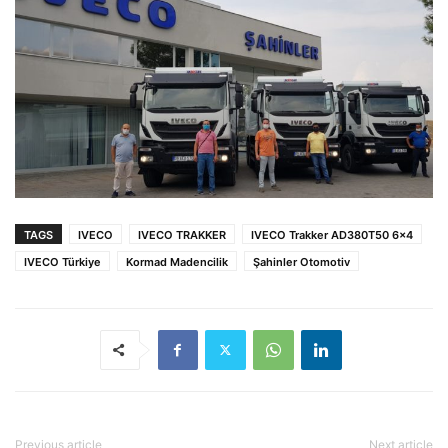
TAGS
IVECO
IVECO TRAKKER
IVECO Trakker AD380T50 6x4
IVECO Türkiye
Kormad Madencilik
Şahinler Otomotiv
Previous article
Next article