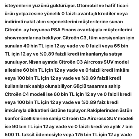
isteyenlerin yüzünü güldürüyor. Otomobil ve hafif ticari
ürün yelpazesine yönelik 0 faizli avantajlı krediler veya
indirimli nakit alım seçeneklerini müşterilerine sunan
Citroën,
ay boyunca PSA Finans avantajıyla müşterilerini
showroomlarına bekliyor.
Citroën C3, tüm versiyonları için
sunulan 40 bin TL için 12 ay vade ve 0 faizli veya 65 bin
TL için 12 ay ve %0,89 faizli kredi imkanlarıyla satışa
sunuluyor.
Nisan ayında
Citroën C3 Aircross SUV model
ailesine
60 bin TL için 12 ay vade ve 0 faizli kredi
imkânı
veya 100 bin TL için 12 ay vade ve %0,89 faizli kredi
kullanılarak
sahip olunabiliyor
.
Güçlü tasarıma sahip
Citroën
C4 modeli ise
60 bin TL için 12 ay ve 0 faizli kredi
veya 100 bin TL için 12 ay vade ve %0,89 faiz kredi
imkânıyla
dikkatleri üstüne topluyor.
Rakiplerinden üstün
konfor özelliklerine sahip
Citroën
C5 Aircross SUV modeli
ise 90 bin TL için 12 ay vade ve 0 faizli kredi ve aylık 7 bin
500 TL taksit ödemesiyle veya
175 bin TL için 12 ay vade