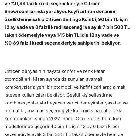
ve %0,99 faizli kredi
seçenekleriyle
Citroën
Showroom’larında yer alıyor.
Keyfi artıran donanım
özelliklerine sahip C
itroën Berlingo Kombi,
90 bin TL için
12 ay vade ve 0 faizli kredi seçeneği ve aylık 7 bin 500 TL
taksit ödemesiyle
veya
145 bin TL için 12 ay vade ve
%0,89 faizli kredi
seçenekleriyle sahiplerini bekliyor.
Citroën dünyasının hayata konfor ve renk katan
otomobilleri, Nisan ayında da sunulan avantajlı
kampanyalarla yeni bir otomobil ve hafif ticari araç almak
isteyen kullanıcıları bekliyor. Çeşitli kişiselleştirme
kombinasyonlarıyla heyecan verici deneyimler yaşatan ve
otomatik şanzıman seçeneğiyle kullanıcısına daha fazla
konfor imkânı sunan 2022 model Citroën C3, hem tüm
modellerinde geçerli 40 bin TL için 12 ay 0 faizli kredi
seçeneğiyle aylık 3 bin 333 TL taksit ödemeyle hem de