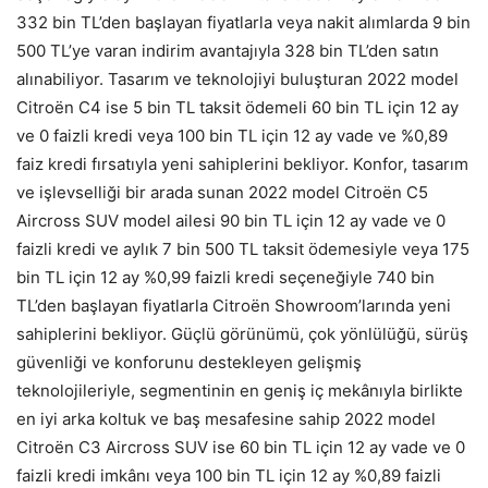
332 bin TL’den başlayan fiyatlarla veya nakit alımlarda 9 bin
500 TL’ye varan indirim avantajıyla 328 bin TL’den satın
alınabiliyor. Tasarım ve teknolojiyi buluşturan 2022 model
Citroën C4 ise 5 bin TL taksit ödemeli 60 bin TL için 12 ay
ve 0 faizli kredi veya 100 bin TL için 12 ay vade ve %0,89
faiz kredi fırsatıyla yeni sahiplerini bekliyor. Konfor, tasarım
ve işlevselliği bir arada sunan 2022 model Citroën C5
Aircross SUV model ailesi 90 bin TL için 12 ay vade ve 0
faizli kredi ve aylık 7 bin 500 TL taksit ödemesiyle veya 175
bin TL için 12 ay %0,99 faizli kredi seçeneğiyle 740 bin
TL’den başlayan fiyatlarla Citroën Showroom’larında yeni
sahiplerini bekliyor. Güçlü görünümü, çok yönlülüğü, sürüş
güvenliği ve konforunu destekleyen gelişmiş
teknolojileriyle, segmentinin en geniş iç mekânıyla birlikte
en iyi arka koltuk ve baş mesafesine sahip 2022 model
Citroën C3 Aircross SUV ise 60 bin TL için 12 ay vade ve 0
faizli kredi imkânı veya 100 bin TL için 12 ay %0,89 faizli