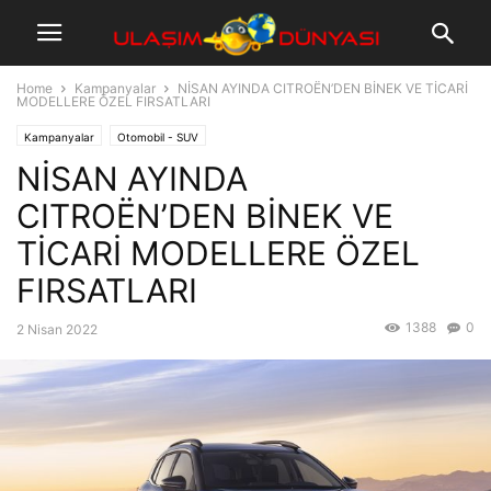
Home
Kampanyalar
NİSAN AYINDA CITROËN’DEN BİNEK VE TİCARİ
MODELLERE ÖZEL FIRSATLARI
Kampanyalar
Otomobil - SUV
NİSAN AYINDA
CITROËN’DEN BİNEK VE
TİCARİ MODELLERE ÖZEL
FIRSATLARI
1388
0
2 Nisan 2022