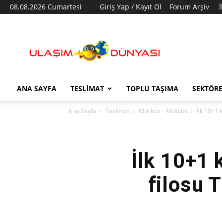
08.08.2026 Cumartesi
Giriş Yap / Kayıt Ol
Forum Arşiv
Ulaşım
Dünyası
ANA SAYFA
TESLIMAT
TOPLU TAŞIMA
SEKTÖR
Ana Sayfa
Teslimat
Minibüs - Midibüs
İlk 10+1 
İlk 10+1 
filosu 