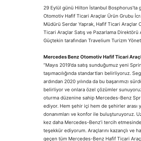
29 Eylül günü Hilton İstanbul Bosphorus’ta 
Otomotiv Hafif Ticari Araçlar Ürün Grubu İcr
Müdürü Serdar Yaprak, Hafif Ticari Araçlar 
Ticari Araçlar Satış ve Pazarlama Direktörü A
Güçtekin tarafından Travelium Turizm Yöneti
Mercedes Benz Otomotiv Hafif Ticari Araçl
“Mayıs 2019’da satış sunduğumuz yeni Sprint
taşımacılığında standartları belirliyoruz. S
ardından 2020 yılında da bu başarımızı sürdü
belirliyor ve onlara özel çözümler sunuyoru
oturma düzenine sahip Mercedes-Benz Sprin
ediyor. Hem şehir içi hem de şehirler arası 
donanımları ve konfor ile buluşturuyoruz. Uzu
kez daha Mercedes-Benz’i tercih etmesinden
teşekkür ediyorum. Araçlarını kazançlı ve ha
geçen tüm Mercedes-Benz Hafif Ticari Araç