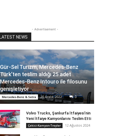
- Advertisement -
LATEST NEWS
Gür-Sel Turizm, Mercedes-Benz
Türk’ten teslim aldığı 25 adet
Mercedes-Benz Intouro ile filosunu
genişletiyor
20 Aralık 2022
0
Mercedes-Benz & Setra
Volvo Trucks, Şanlıurfa İtfaiyesi’nin
Yeni İtfaiye Kamyonlarını Teslim Etti
12 Ağustos 2024
Çekici-Kamyon-Treyler