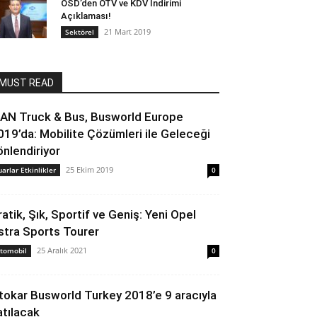
OSD’den ÖTV ve KDV İndirimi
Açıklaması!
21 Mart 2019
Sektörel
MUST READ
AN Truck & Bus, Busworld Europe
019’da: Mobilite Çözümleri ile Geleceği
önlendiriyor
25 Ekim 2019
uarlar Etkinlikler
0
ratik, Şık, Sportif ve Geniş: Yeni Opel
stra Sports Tourer
25 Aralık 2021
tomobil
0
tokar Busworld Turkey 2018’e 9 aracıyla
atılacak