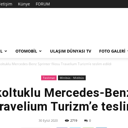
İletişim
Künye
FORUM
EL
OTOMOBIL
ULAŞIM DÜNYASI TV
FOTO GALERI
koltuklu Mercedes-Benz Sprinter filosu Travelium Turizm’e teslim edildi
Teslimat
Minibüs - Midibüs
koltuklu Mercedes-Ben
Travelium Turizm’e tesli
30 Eylül 2020
2719
0