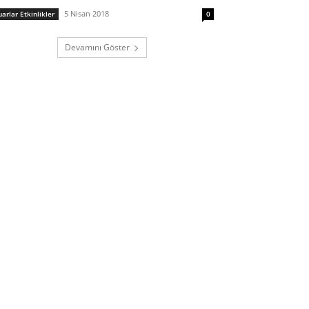
5 Nisan 2018
uarlar Etkinlikler
0
Devamını Göster