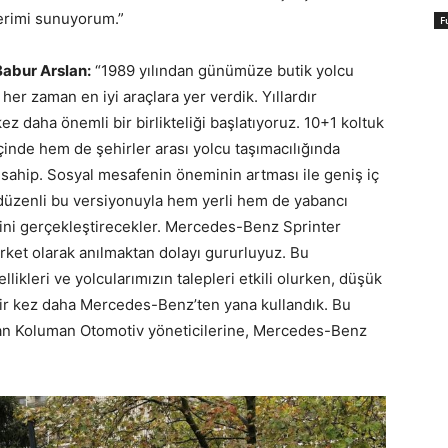
lerimi sunuyorum.”
F
Babur Arslan:
“1989 yılından günümüze butik yolcu
 her zaman en iyi araçlara yer verdik. Yıllardır
z daha önemli bir birlikteliği başlatıyoruz. 10+1 koltuk
çinde hem de şehirler arası yolcu taşımacılığında
re sahip. Sosyal mesafenin öneminin artması ile geniş iç
düzenli bu versiyonuyla hem yerli hem de yabancı
erini gerçekleştirecekler. Mercedes-Benz Sprinter
şirket olarak anılmaktan dolayı gururluyuz. Bu
likleri ve yolcularımızın talepleri etkili olurken, düşük
 bir kez daha Mercedes-Benz’ten yana kullandık. Bu
lan Koluman Otomotiv yöneticilerine, Mercedes-Benz