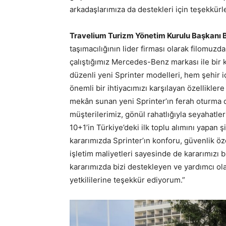
arkadaşlarımıza da destekleri için teşekkür
Travelium Turizm Yönetim Kurulu Başkanı 
taşımacılığının lider firması olarak filomuzda
çalıştığımız Mercedes-Benz markası ile bir ke
düzenli yeni Sprinter modelleri, hem şehir i
önemli bir ihtiyacımızı karşılayan özellikle
mekân sunan yeni Sprinter’ın ferah oturma 
müşterilerimiz, gönül rahatlığıyla seyahatl
10+1’in Türkiye’deki ilk toplu alımını yapan 
kararımızda Sprinter’ın konforu, güvenlik özel
işletim maliyetleri sayesinde de kararımızı
kararımızda bizi destekleyen ve yardımcı o
yetkililerine teşekkür ediyorum.”