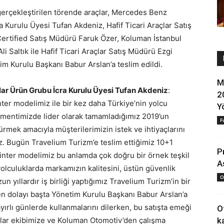
gerçekleştirilen törende araçlar, Mercedes Benz
a Kurulu Üyesi Tufan Akdeniz, Hafif Ticari Araçlar Satış
Certified Satış Müdürü Faruk Özer, Koluman İstanbul
li Saltık ile Hafif Ticari Araçlar Satış Müdürü Ezgi
m Kurulu Başkanı Babur Arslan’a teslim edildi.
M
ar Ürün Grubu İcra Kurulu Üyesi Tufan Akdeniz
:
2
er modelimiz ile bir kez daha Türkiye’nin yolcu
Y
egmentimizde lider olarak tamamladığımız 2019’un
F
rmek amacıyla müşterilerimizin istek ve ihtiyaçlarını
z. Bugün Travelium Turizm’e teslim ettiğimiz 10+1
P
ter modelimiz bu anlamda çok doğru bir örnek teşkil
A
yolculuklarda markamızın kalitesini, üstün güvenlik
O
n yıllardır iş birliği yaptığımız Travelium Turizm’in bir
 dolayı başta Yönetim Kurulu Başkanı Babur Arslan’a
yırlı günlerde kullanmalarını dilerken, bu satışta emeği
O
lar ekibimize ve Koluman Otomotiv’den çalışma
k