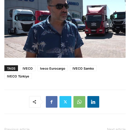
TAGS
IVECO
Iveco Eurocargo
IVECO Samko
IVECO Türkiye
Previous article
Next article