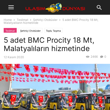
Home
Teslimat
Şehiriçi Otobüsler
5 adet BMC Procity 18 Mt,
Malatyalıların hizmetinde
Teslimat
Şehiriçi Otobüsler
Toplu Taşıma
5 adet BMC Procity 18 Mt,
Malatyalıların hizmetinde
2466
0
12 Kasım 2020