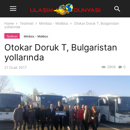
Home
Teslimat
Minibüs - Midibüs
Otokar Doruk T, Bulgaristan
yollarında
Teslimat
Minibüs - Midibüs
Otokar Doruk T, Bulgaristan
yollarında
2908
0
21 Ocak 2017