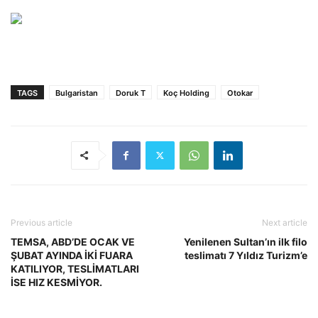
TAGS
Bulgaristan
Doruk T
Koç Holding
Otokar
Previous article
Next article
TEMSA, ABD’DE OCAK VE
Yenilenen Sultan’ın ilk filo
ŞUBAT AYINDA İKİ FUARA
teslimatı 7 Yıldız Turizm’e
KATILIYOR, TESLİMATLARI
İSE HIZ KESMİYOR.