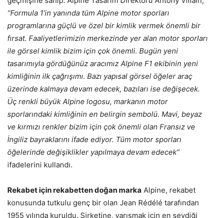
geçmişine sahip. Alpine Tasarım Direktörü Antony Villain,
“Formula 1’in yanında tüm Alpine motor sporları
programlarına güçlü ve özel bir kimlik vermek önemli bir
fırsat. Faaliyetlerimizin merkezinde yer alan motor sporları
ile görsel kimlik bizim için çok önemli. Bugün yeni
tasarımıyla gördüğünüz aracımız Alpine F1 ekibinin yeni
kimliğinin ilk çağrışımı. Bazı yapısal görsel öğeler araç
üzerinde kalmaya devam edecek, bazıları ise değişecek.
Üç renkli büyük Alpine logosu, markanın motor
sporlarındaki kimliğinin en belirgin sembolü. Mavi, beyaz
ve kırmızı renkler bizim için çok önemli olan Fransız ve
İngiliz bayraklarını ifade ediyor. Tüm motor sporları
öğelerinde değişiklikler yapılmaya devam edecek”
ifadelerini kullandı.
Rekabet için rekabetten doğan marka
Alpine, rekabet
konusunda tutkulu genç bir olan Jean Rédélé tarafından
1955 yılında kuruldu. Şirketine, yarışmak için en sevdiği