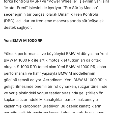
torku kontrolü (MSR) ve “Power Wheelie” işlevinin yanı sıra
“Motor Freni” işlevini de içeriyor. “Pro Sürüş Modları”
seçeneğinin bir parçası olarak Dinamik Fren Kontrolü
(DBC), acil durum frenleme manevralarında sürücüye ek
destek sağlıyor.
Yeni BMW M 1000 RR
Yüksek performanslı ve büyüleyici BMW M dünyasına Yeni
BMW M 1000 RR ile artık motosiklet tutkunları da ortak
oluyor. S 1000 RR’ı temel alan Yeni BMW M 1000 RR, daha
performanslı ve hafif yapısıyla BMW M modellerinin
gücünü temsil ediyor. Aerodinami Yeni BMW M 1000 RR’ın
geliştirilmesinde önemli bir rol oynarken, rüzgar tünelinde
ve yarış pistindeki yoğun testler sırasında geliştirilen ön
kaplama üzerindeki M kanatçıklar, parlak malzemeyle
kaplanmış karbondan üretiliyor. Bu özellik kanatçıkların
aerodinamik bir bastırma kuvveti oluşturarak, hıza uygun