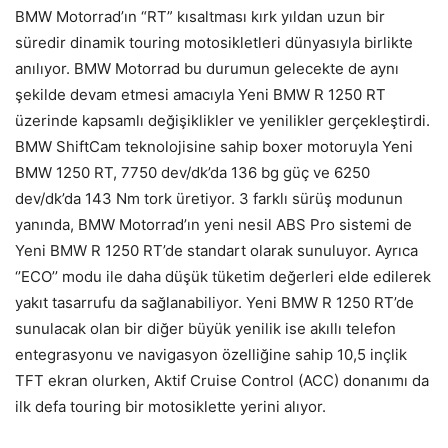
BMW Motorrad’ın “RT” kısaltması kırk yıldan uzun bir
süredir dinamik touring motosikletleri dünyasıyla birlikte
anılıyor. BMW Motorrad bu durumun gelecekte de aynı
şekilde devam etmesi amacıyla Yeni BMW R 1250 RT
üzerinde kapsamlı değişiklikler ve yenilikler gerçekleştirdi.
BMW ShiftCam teknolojisine sahip boxer motoruyla Yeni
BMW 1250 RT, 7750 dev/dk’da 136 bg güç ve 6250
dev/dk’da 143 Nm tork üretiyor. 3 farklı sürüş modunun
yanında, BMW Motorrad’ın yeni nesil ABS Pro sistemi de
Yeni BMW R 1250 RT’de standart olarak sunuluyor. Ayrıca
‘’ECO’’ modu ile daha düşük tüketim değerleri elde edilerek
yakıt tasarrufu da sağlanabiliyor. Yeni BMW R 1250 RT’de
sunulacak olan bir diğer büyük yenilik ise akıllı telefon
entegrasyonu ve navigasyon özelliğine sahip 10,5 inçlik
TFT ekran olurken, Aktif Cruise Control (ACC) donanımı da
ilk defa touring bir motosiklette yerini alıyor.