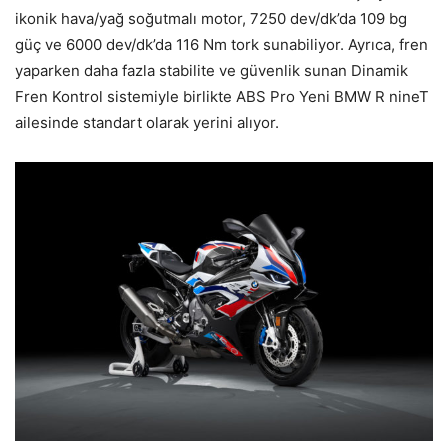
ikonik hava/yağ soğutmalı motor, 7250 dev/dk’da 109 bg
güç ve 6000 dev/dk’da 116 Nm tork sunabiliyor. Ayrıca, fren
yaparken daha fazla stabilite ve güvenlik sunan Dinamik
Fren Kontrol sistemiyle birlikte ABS Pro Yeni BMW R nineT
ailesinde standart olarak yerini alıyor.