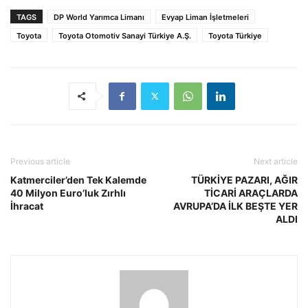
TAGS
DP World Yarımca Limanı
Evyap Liman İşletmeleri
Toyota
Toyota Otomotiv Sanayi Türkiye A.Ş.
Toyota Türkiye
Previous article
Next article
Katmerciler’den Tek Kalemde
TÜRKİYE PAZARI, AĞIR
40 Milyon Euro’luk Zırhlı
TİCARİ ARAÇLARDA
İhracat
AVRUPA’DA İLK BEŞTE YER
ALDI