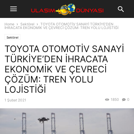
Home
Sektörel
TOYOTA OTOMOTİV SANAYİ TÜRKİYE’DEN
İHRACATA EKONOMİK VE ÇEVRECİ ÇÖZÜM: TREN YOLU LOJİSTİĞİ
Sektörel
TOYOTA OTOMOTİV SANAYİ
TÜRKİYE’DEN İHRACATA
EKONOMİK VE ÇEVRECİ
ÇÖZÜM: TREN YOLU
LOJİSTİĞİ
1850
0
1 Şubat 2021