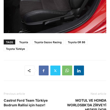
TAGS
Toyota
Toyota Gazoo Racing
Toyota GR 86
Toyota Türkiye
Previous article
Next article
Castrol Ford Team Türkiye
MOTUL VE HONDA
Bodrum Rallisi için hazır!
WORLDSBK’DA ZİRVEYİ
HEDEFLİYOR